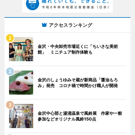
アクセスランキング
金沢・中央卸売市場近くに「ちいさな美術
館」 ミニチュア制作体験も
金沢のしょうゆみそ蔵が新商品「醤油もろ
み」発売 コロナ禍で時間かけ職人が開発
金沢中心部と湯涌温泉で風鈴展 作家や一般
参加などオリジナル風鈴150点