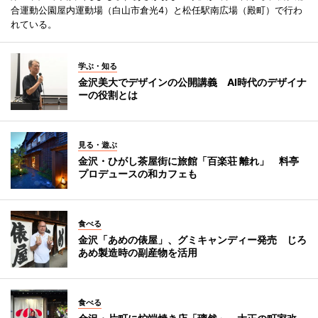
合運動公園屋内運動場（白山市倉光4）と松任駅南広場（殿町）で行わ
れている。
学ぶ・知る
金沢美大でデザインの公開講義 AI時代のデザイナ
ーの役割とは
見る・遊ぶ
金沢・ひがし茶屋街に旅館「百楽荘 離れ」 料亭
プロデュースの和カフェも
食べる
金沢「あめの俵屋」、グミキャンディー発売 じろ
あめ製造時の副産物を活用
食べる