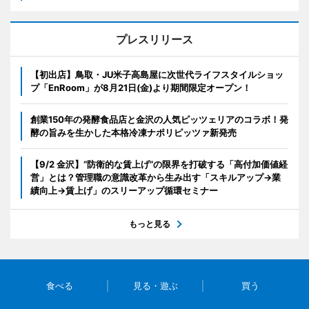
プレスリリース
【初出店】鳥取・JU米子高島屋に次世代ライフスタイルショッ
プ「EnRoom」が8月21日(金)より期間限定オープン！
創業150年の発酵食品店と金沢の人気ピッツェリアのコラボ！発
酵の旨みを生かした本格冷凍ナポリピッツァ新発売
【9/2 金沢】“防衛的な賃上げ”の限界を打破する「高付加価値経
営」とは？管理職の意識改革から生み出す「スキルアップ→業
績向上→賃上げ」のスリーアップ循環セミナー
もっと見る
食べる
見る・遊ぶ
買う