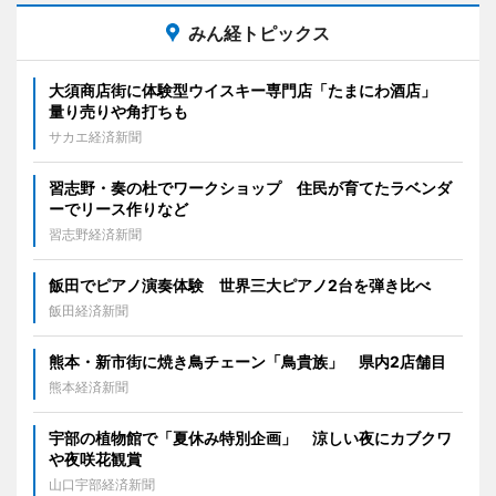
みん経トピックス
大須商店街に体験型ウイスキー専門店「たまにわ酒店」
量り売りや角打ちも
サカエ経済新聞
習志野・奏の杜でワークショップ 住民が育てたラベンダ
ーでリース作りなど
習志野経済新聞
飯田でピアノ演奏体験 世界三大ピアノ2台を弾き比べ
飯田経済新聞
熊本・新市街に焼き鳥チェーン「鳥貴族」 県内2店舗目
熊本経済新聞
宇部の植物館で「夏休み特別企画」 涼しい夜にカブクワ
や夜咲花観賞
山口宇部経済新聞