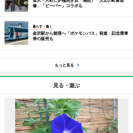
金沢・片町に炉端焼き店「璃然」 大正の町家改
修、「ビーバー」コラボも
暮らす・働く
金沢駅から能登へ「ポケモンバス」発進 記念乗車
券の販売も
もっと見る
見る・遊ぶ