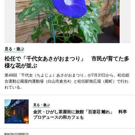
見る・遊ぶ
松任で「千代女あさがおまつり」 市民が育てた多
様な花が並ぶ
第49回「千代女（ちよじょ）あさがおまつり」が7月31日から、松任総
合運動公園屋内運動場（白山市倉光4）と松任駅南広場（殿町）で行わ
れている。
見る・遊ぶ
金沢・ひがし茶屋街に旅館「百楽荘 離れ」 料亭
プロデュースの和カフェも