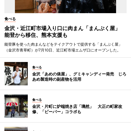
食べる
金沢・近江町市場入り口に肉まん「まんぷく屋」
能登から移住、熊本支援も
能登豚を使った肉まんなどをテイクアウトで提供する「まんぷく屋」
（金沢市青草町）が7月10日、近江町市場エムザ口にオープンした。
食べる
金沢「あめの俵屋」、グミキャンディー発売 じろ
あめ製造時の副産物を活用
食べる
金沢・片町に炉端焼き店「璃然」 大正の町家改
修、「ビーバー」コラボも