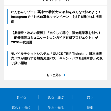
わんわんリゾート 粟津の"看板犬"の名前をみんなで決めよう！
Instagramで「お名前募集キャンペーン」を8月8日(土)より開
催
【奥能登・攻めの復興】「自立して稼ぐ」観光起業家を創出！
「能登観光コミュニケーションガイド育成プロジェクト」が
2026年秋開講
モバイルチケットシステム「QUICK TRIP Ticket」、日本海観
光バスが運行する加賀周遊バス「キャン・バス1日乗車券」の取
り扱い開始
もっと見る
食べる
見る・遊ぶ
買う
暮らす・働く
学ぶ・知る
特集