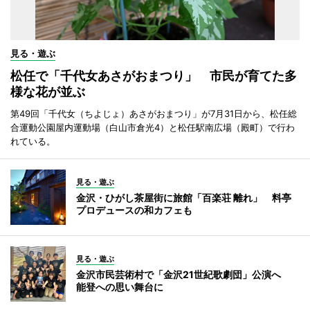
見る・遊ぶ
松任で「千代女あさがおまつり」 市民が育てた多
様な花が並ぶ
第49回「千代女（ちよじょ）あさがおまつり」が7月31日から、松任総
合運動公園屋内運動場（白山市倉光4）と松任駅南広場（殿町）で行わ
れている。
見る・遊ぶ
金沢・ひがし茶屋街に旅館「百楽荘 離れ」 料亭
プロデュースの和カフェも
見る・遊ぶ
金沢市民芸術村で「金沢21世紀歌劇団」公演へ
能登への思い舞台に