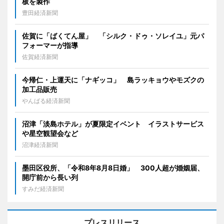
板を製作
豊田経済新聞
佐賀に「ばくてん屋」 「シルク・ドゥ・ソレイユ」元パ
フォーマーが指導
佐賀経済新聞
今帰仁・上運天に「ナギッコ」 島ラッキョウやモズクの
加工品販売
やんばる経済新聞
沼津「淡島ホテル」が夏限定イベント イラストサービス
や星空観望会など
沼津経済新聞
墨田区役所、「令和8年8月8日婚」 300人超が婚姻届、
開庁前から長い列
すみだ経済新聞
プレスリリース