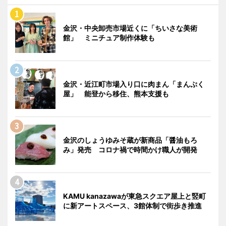
金沢・中央卸売市場近くに「ちいさな美術
館」 ミニチュア制作体験も
金沢・近江町市場入り口に肉まん「まんぷく
屋」 能登から移住、熊本支援も
金沢のしょうゆみそ蔵が新商品「醤油もろ
み」発売 コロナ禍で時間かけ職人が開発
KAMU kanazawaが東急スクエア屋上と竪町
に新アートスペース、3館体制で街歩き推進