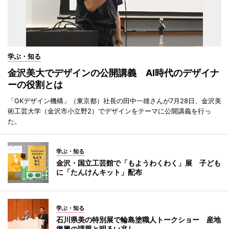
学ぶ・知る
金沢美大でデザインの公開講義 AI時代のデザイナ
ーの役割とは
「GKデザイン機構」（東京都）社長の田中一雄さんが7月28日、金沢美
術工芸大学（金沢市小立野2）でデザインをテーマに公開講義を行っ
た。
学ぶ・知る
金沢・国立工芸館で「もようわくわく」展 子ども
に「たんけんキット」配布
学ぶ・知る
石川県美の特別展で輪島塗職人トークショー 産地
復興の課題と明るい兆し