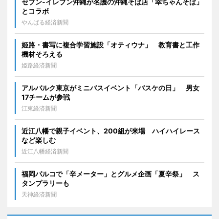
セブン‐イレブン沖縄が名護の沖縄そば店「幸ちゃんそば」
とコラボ
やんばる経済新聞
姫路・書写に複合学習施設「オティウナ」 教育書と工作
機材そろえる
姫路経済新聞
アルバルク東京がミニバスイベント「バスケの日」 男女
17チームが参戦
江東経済新聞
近江八幡で親子イベント、200組が来場 ハイハイレース
など楽しむ
近江八幡経済新聞
福岡パルコで「辛メーター」とグルメ企画「夏辛祭」 ス
タンプラリーも
天神経済新聞