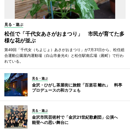
見る・遊ぶ
松任で「千代女あさがおまつり」 市民が育てた多
様な花が並ぶ
第49回「千代女（ちよじょ）あさがおまつり」が7月31日から、松任総
合運動公園屋内運動場（白山市倉光4）と松任駅南広場（殿町）で行わ
れている。
見る・遊ぶ
金沢・ひがし茶屋街に旅館「百楽荘 離れ」 料亭
プロデュースの和カフェも
見る・遊ぶ
金沢市民芸術村で「金沢21世紀歌劇団」公演へ
能登への思い舞台に