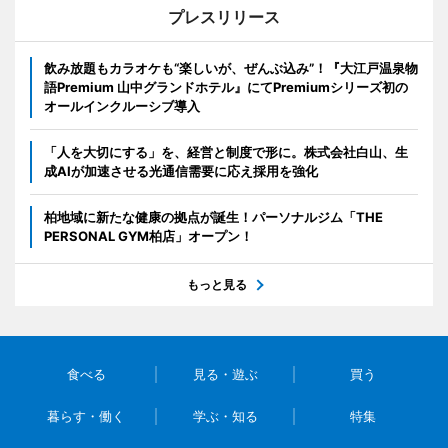
プレスリリース
飲み放題もカラオケも“楽しいが、ぜんぶ込み”！『大江戸温泉物
語Premium 山中グランドホテル』にてPremiumシリーズ初の
オールインクルーシブ導入
「人を大切にする」を、経営と制度で形に。株式会社白山、生
成AIが加速させる光通信需要に応え採用を強化
柏地域に新たな健康の拠点が誕生！パーソナルジム「THE
PERSONAL GYM柏店」オープン！
もっと見る
食べる
見る・遊ぶ
買う
暮らす・働く
学ぶ・知る
特集