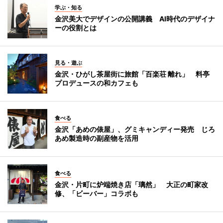
学ぶ・知る
金沢美大でデザインの公開講義 AI時代のデザイナ
ーの役割とは
見る・遊ぶ
金沢・ひがし茶屋街に旅館「百楽荘 離れ」 料亭
プロデュースの和カフェも
食べる
金沢「あめの俵屋」、グミキャンディー発売 じろ
あめ製造時の副産物を活用
食べる
金沢・片町に炉端焼き店「璃然」 大正の町家改
修、「ビーバー」コラボも