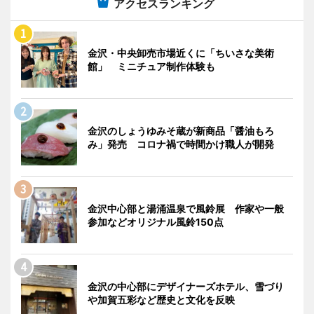
アクセスランキング
金沢・中央卸売市場近くに「ちいさな美術
館」 ミニチュア制作体験も
金沢のしょうゆみそ蔵が新商品「醤油もろ
み」発売 コロナ禍で時間かけ職人が開発
金沢中心部と湯涌温泉で風鈴展 作家や一般
参加などオリジナル風鈴150点
金沢の中心部にデザイナーズホテル、雪づり
や加賀五彩など歴史と文化を反映