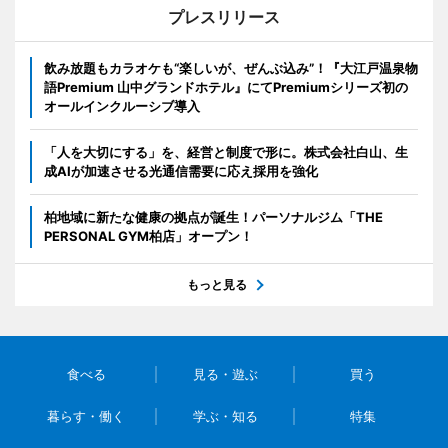
プレスリリース
飲み放題もカラオケも“楽しいが、ぜんぶ込み”！『大江戸温泉物
語Premium 山中グランドホテル』にてPremiumシリーズ初の
オールインクルーシブ導入
「人を大切にする」を、経営と制度で形に。株式会社白山、生
成AIが加速させる光通信需要に応え採用を強化
柏地域に新たな健康の拠点が誕生！パーソナルジム「THE
PERSONAL GYM柏店」オープン！
もっと見る
食べる
見る・遊ぶ
買う
暮らす・働く
学ぶ・知る
特集