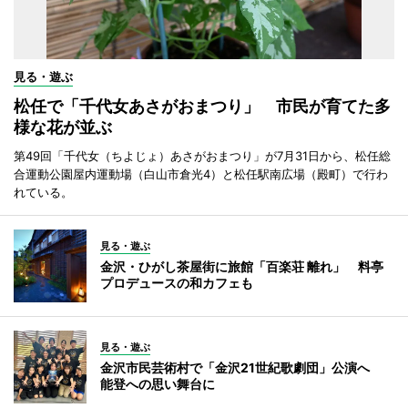
見る・遊ぶ
松任で「千代女あさがおまつり」 市民が育てた多
様な花が並ぶ
第49回「千代女（ちよじょ）あさがおまつり」が7月31日から、松任総
合運動公園屋内運動場（白山市倉光4）と松任駅南広場（殿町）で行わ
れている。
見る・遊ぶ
金沢・ひがし茶屋街に旅館「百楽荘 離れ」 料亭
プロデュースの和カフェも
見る・遊ぶ
金沢市民芸術村で「金沢21世紀歌劇団」公演へ
能登への思い舞台に