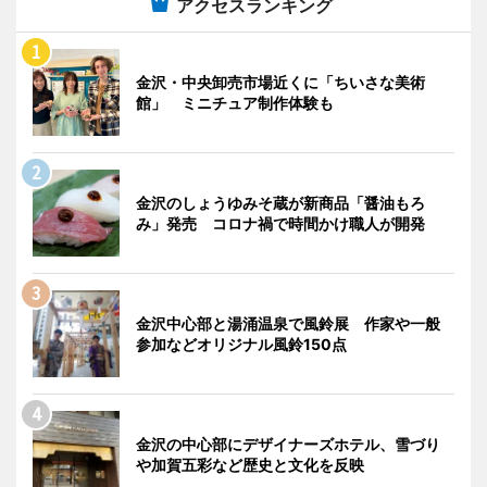
アクセスランキング
金沢・中央卸売市場近くに「ちいさな美術
館」 ミニチュア制作体験も
金沢のしょうゆみそ蔵が新商品「醤油もろ
み」発売 コロナ禍で時間かけ職人が開発
金沢中心部と湯涌温泉で風鈴展 作家や一般
参加などオリジナル風鈴150点
金沢の中心部にデザイナーズホテル、雪づり
や加賀五彩など歴史と文化を反映