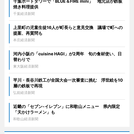
千葉ポートタワーで「BLUE＆FIRE mini」 地元店が鉄板
焼き料理提供
千葉経済新聞
上里町の児童生徒16人が町長らと意見交換 議場で町への
提案、再質問も
本庄経済新聞
河内小阪の「cuisine HAGI」が2周年 旬の食材使い、日
替わりで
東大阪経済新聞
平川・長谷川鉄工が全国大会一次審査に挑む 浮世絵を10
層の鉄板で再現
弘前経済新聞
近畿の「セブン-イレブン」に和歌山メニュー 県内限定
「天かけラーメン」も
和歌山経済新聞