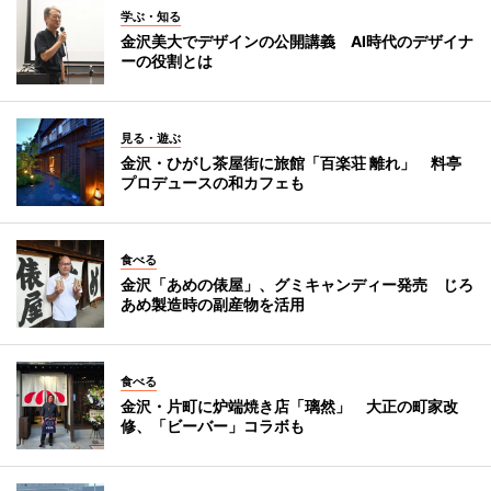
学ぶ・知る
金沢美大でデザインの公開講義 AI時代のデザイナ
ーの役割とは
見る・遊ぶ
金沢・ひがし茶屋街に旅館「百楽荘 離れ」 料亭
プロデュースの和カフェも
食べる
金沢「あめの俵屋」、グミキャンディー発売 じろ
あめ製造時の副産物を活用
食べる
金沢・片町に炉端焼き店「璃然」 大正の町家改
修、「ビーバー」コラボも