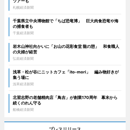
ツアーも
札幌経済新聞
千葉県立中央博物館で「ちば恐竜博」 巨大肉食恐竜や海
の捕食者も
千葉経済新聞
岩木山神社向かいに「お山の花彩食堂 龍の憩」 和食職人
の夫婦が経営
弘前経済新聞
浅草・松が谷にニットカフェ「ito-mori」 編み物好きが
集う場に
浅草経済新聞
北習志野の老舗精肉店「鳥吉」が創業170周年 幕末から
続くのれん守る
船橋経済新聞
プレスリリース