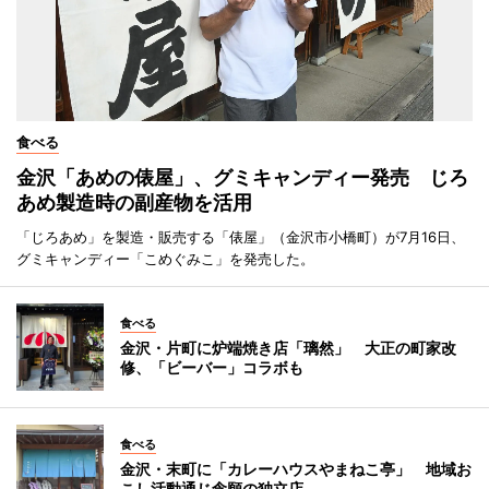
食べる
金沢「あめの俵屋」、グミキャンディー発売 じろ
あめ製造時の副産物を活用
「じろあめ」を製造・販売する「俵屋」（金沢市小橋町）が7月16日、
グミキャンディー「こめぐみこ」を発売した。
食べる
金沢・片町に炉端焼き店「璃然」 大正の町家改
修、「ビーバー」コラボも
食べる
金沢・末町に「カレーハウスやまねこ亭」 地域お
こし活動通じ念願の独立店