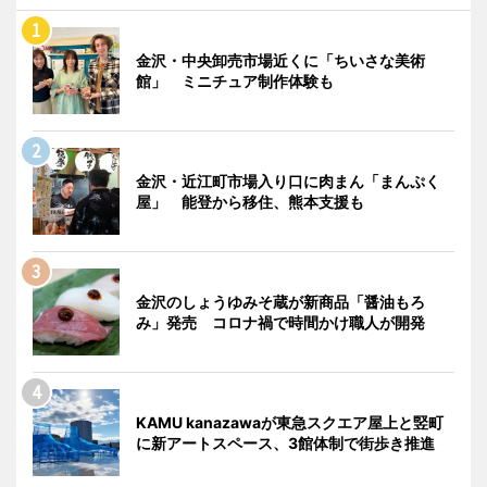
金沢・中央卸売市場近くに「ちいさな美術
館」 ミニチュア制作体験も
金沢・近江町市場入り口に肉まん「まんぷく
屋」 能登から移住、熊本支援も
金沢のしょうゆみそ蔵が新商品「醤油もろ
み」発売 コロナ禍で時間かけ職人が開発
KAMU kanazawaが東急スクエア屋上と竪町
に新アートスペース、3館体制で街歩き推進