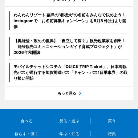
わんわんリゾート 粟津の"看板犬"の名前をみんなで決めよう！
Instagramで「お名前募集キャンペーン」を8月8日(土)より開
催
【奥能登・攻めの復興】「自立して稼ぐ」観光起業家を創出！
「能登観光コミュニケーションガイド育成プロジェクト」が
2026年秋開講
モバイルチケットシステム「QUICK TRIP Ticket」、日本海観
光バスが運行する加賀周遊バス「キャン・バス1日乗車券」の取
り扱い開始
もっと見る
食べる
見る・遊ぶ
買う
暮らす・働く
学ぶ・知る
特集