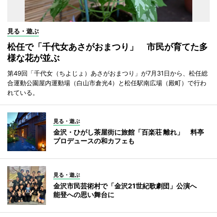
見る・遊ぶ
松任で「千代女あさがおまつり」 市民が育てた多
様な花が並ぶ
第49回「千代女（ちよじょ）あさがおまつり」が7月31日から、松任総
合運動公園屋内運動場（白山市倉光4）と松任駅南広場（殿町）で行わ
れている。
見る・遊ぶ
金沢・ひがし茶屋街に旅館「百楽荘 離れ」 料亭
プロデュースの和カフェも
見る・遊ぶ
金沢市民芸術村で「金沢21世紀歌劇団」公演へ
能登への思い舞台に