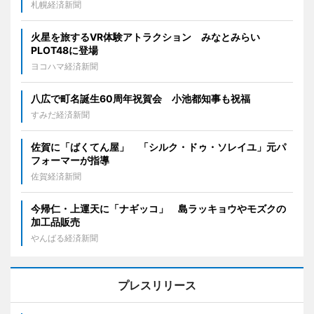
札幌経済新聞
火星を旅するVR体験アトラクション みなとみらい
PLOT48に登場
ヨコハマ経済新聞
八広で町名誕生60周年祝賀会 小池都知事も祝福
すみだ経済新聞
佐賀に「ばくてん屋」 「シルク・ドゥ・ソレイユ」元パ
フォーマーが指導
佐賀経済新聞
今帰仁・上運天に「ナギッコ」 島ラッキョウやモズクの
加工品販売
やんばる経済新聞
プレスリリース