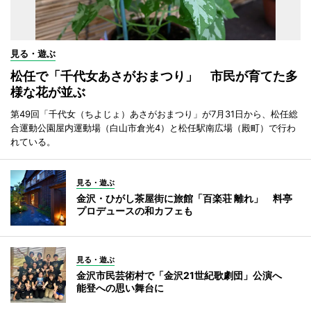
見る・遊ぶ
松任で「千代女あさがおまつり」 市民が育てた多
様な花が並ぶ
第49回「千代女（ちよじょ）あさがおまつり」が7月31日から、松任総
合運動公園屋内運動場（白山市倉光4）と松任駅南広場（殿町）で行わ
れている。
見る・遊ぶ
金沢・ひがし茶屋街に旅館「百楽荘 離れ」 料亭
プロデュースの和カフェも
見る・遊ぶ
金沢市民芸術村で「金沢21世紀歌劇団」公演へ
能登への思い舞台に