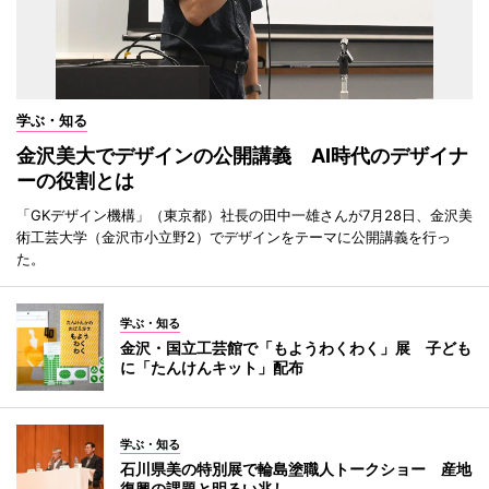
学ぶ・知る
金沢美大でデザインの公開講義 AI時代のデザイナ
ーの役割とは
「GKデザイン機構」（東京都）社長の田中一雄さんが7月28日、金沢美
術工芸大学（金沢市小立野2）でデザインをテーマに公開講義を行っ
た。
学ぶ・知る
金沢・国立工芸館で「もようわくわく」展 子ども
に「たんけんキット」配布
学ぶ・知る
石川県美の特別展で輪島塗職人トークショー 産地
復興の課題と明るい兆し