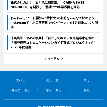
株式会社カルナ、石川県に初進出。「CARNA BASE
NONOICHI」を開設し、北陸での事業展開を強化
わんわんリゾート 粟津の"看板犬"の名前をみんなで決めよう！
Instagramで「お名前募集キャンペーン」を8月8日(土)より開
催
【奥能登・攻めの復興】「自立して稼ぐ」観光起業家を創出！
「能登観光コミュニケーションガイド育成プロジェクト」が
2026年秋開講
もっと見る
食べる
見る・遊ぶ
買う
暮らす・働く
学ぶ・知る
特集