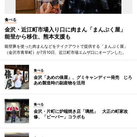
食べる
金沢・近江町市場入り口に肉まん「まんぷく屋」
能登から移住、熊本支援も
能登豚を使った肉まんなどをテイクアウトで提供する「まんぷく屋」
（金沢市青草町）が7月10日、近江町市場エムザ口にオープンした。
食べる
金沢「あめの俵屋」、グミキャンディー発売 じろ
あめ製造時の副産物を活用
食べる
金沢・片町に炉端焼き店「璃然」 大正の町家改
修、「ビーバー」コラボも