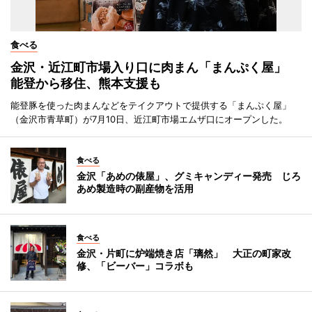
食べる
金沢・近江町市場入り口に肉まん「まんぷく屋」
能登から移住、熊本支援も
能登豚を使った肉まんなどをテイクアウトで提供する「まんぷく屋」
（金沢市青草町）が7月10日、近江町市場エムザ口にオープンした。
食べる
金沢「あめの俵屋」、グミキャンディー発売 じろ
あめ製造時の副産物を活用
食べる
金沢・片町に炉端焼き店「璃然」 大正の町家改
修、「ビーバー」コラボも