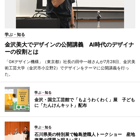
学ぶ・知る
金沢美大でデザインの公開講義 AI時代のデザイナ
ーの役割とは
「GKデザイン機構」（東京都）社長の田中一雄さんが7月28日、金沢美
術工芸大学（金沢市小立野2）でデザインをテーマに公開講義を行っ
た。
学ぶ・知る
金沢・国立工芸館で「もようわくわく」展 子ども
に「たんけんキット」配布
学ぶ・知る
石川県美の特別展で輪島塗職人トークショー 産地
復興の課題と明るい兆し