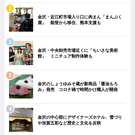
金沢・近江町市場入り口に肉まん「まんぷく
屋」 能登から移住、熊本支援も
金沢・中央卸売市場近くに「ちいさな美術
館」 ミニチュア制作体験も
金沢のしょうゆみそ蔵が新商品「醤油もろ
み」発売 コロナ禍で時間かけ職人が開発
金沢の中心部にデザイナーズホテル、雪づり
や加賀五彩など歴史と文化を反映