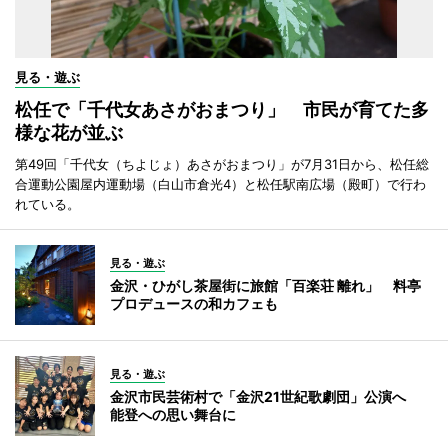
見る・遊ぶ
松任で「千代女あさがおまつり」 市民が育てた多
様な花が並ぶ
第49回「千代女（ちよじょ）あさがおまつり」が7月31日から、松任総
合運動公園屋内運動場（白山市倉光4）と松任駅南広場（殿町）で行わ
れている。
見る・遊ぶ
金沢・ひがし茶屋街に旅館「百楽荘 離れ」 料亭
プロデュースの和カフェも
見る・遊ぶ
金沢市民芸術村で「金沢21世紀歌劇団」公演へ
能登への思い舞台に