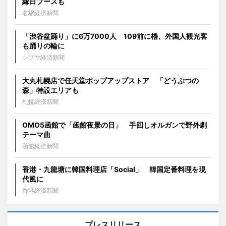
縁日ブースも
名駅経済新聞
「渋谷盆踊り」に6万7000人 109前に櫓、外国人観光客
も踊りの輪に
シブヤ経済新聞
大丸札幌店で任天堂ポップアップストア 「どうぶつの
森」特設エリアも
札幌経済新聞
OMO5函館で「函館夜景の日」 手回しオルガンで野外劇
テーマ曲
函館経済新聞
香港・九龍塘に韓国料理店「Social」 韓国定番料理を現
代風に
香港経済新聞
プレスリリース