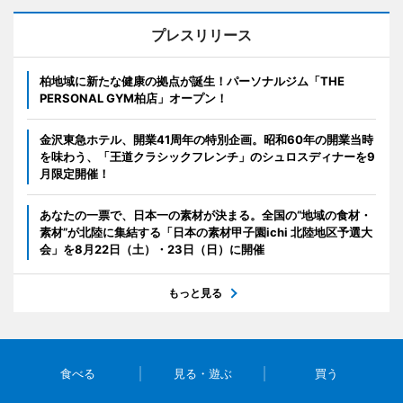
プレスリリース
柏地域に新たな健康の拠点が誕生！パーソナルジム「THE
PERSONAL GYM柏店」オープン！
金沢東急ホテル、開業41周年の特別企画。昭和60年の開業当時
を味わう、「王道クラシックフレンチ」のシュロスディナーを9
月限定開催！
あなたの一票で、日本一の素材が決まる。全国の“地域の食材・
素材”が北陸に集結する「日本の素材甲子園ichi 北陸地区予選大
会」を8月22日（土）・23日（日）に開催
もっと見る
食べる
見る・遊ぶ
買う