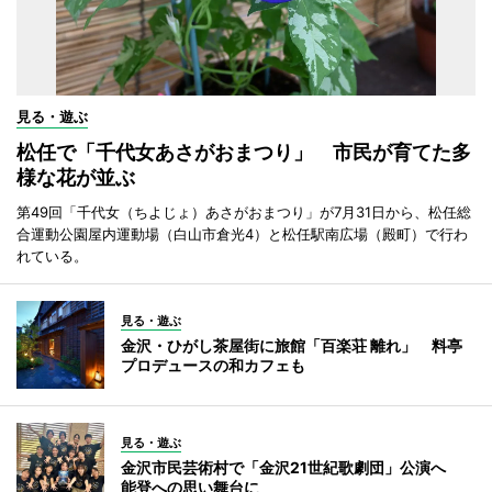
見る・遊ぶ
松任で「千代女あさがおまつり」 市民が育てた多
様な花が並ぶ
第49回「千代女（ちよじょ）あさがおまつり」が7月31日から、松任総
合運動公園屋内運動場（白山市倉光4）と松任駅南広場（殿町）で行わ
れている。
見る・遊ぶ
金沢・ひがし茶屋街に旅館「百楽荘 離れ」 料亭
プロデュースの和カフェも
見る・遊ぶ
金沢市民芸術村で「金沢21世紀歌劇団」公演へ
能登への思い舞台に