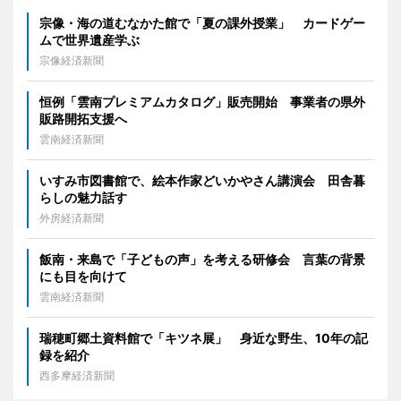
宗像・海の道むなかた館で「夏の課外授業」 カードゲー
ムで世界遺産学ぶ
宗像経済新聞
恒例「雲南プレミアムカタログ」販売開始 事業者の県外
販路開拓支援へ
雲南経済新聞
いすみ市図書館で、絵本作家どいかやさん講演会 田舎暮
らしの魅力話す
外房経済新聞
飯南・来島で「子どもの声」を考える研修会 言葉の背景
にも目を向けて
雲南経済新聞
瑞穂町郷土資料館で「キツネ展」 身近な野生、10年の記
録を紹介
西多摩経済新聞