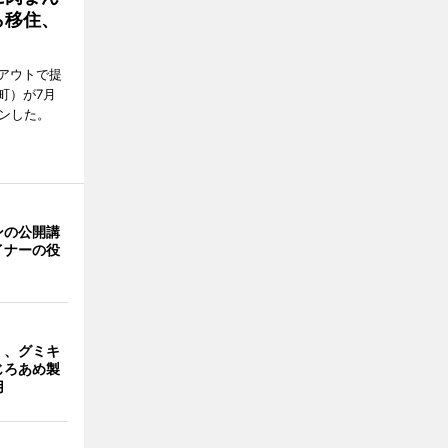
ら移住、
アウトで提
町）が7月
ンした。
ンの公開講
イナーの役
」、グミキ
じろあめ製
用