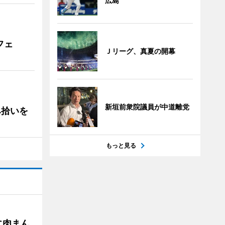
広島
フェ
Ｊリーグ、真夏の開幕
新垣前衆院議員が中道離党
み拾いを
もっと見る
に肉まん