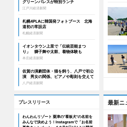
グリーンパレスが特別ランチ
江戸川経済新聞
札幌4PLAに韓国発フォトブース 北海
道初の常設店
札幌経済新聞
イオンタウン上里で「伝統芸能まつ
り」 獅子舞や太鼓、着物体験も
本庄経済新聞
佐賀の演劇団体・猫を飼う、八戸で初公
演 男女の関係、ピアノや彫刻を交えて
八戸経済新聞
プレスリリース
最新ニ
わんわんリゾート 粟津の"看板犬"の名前を
みんなで決めよう！Instagramで「お名前