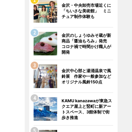
金沢・中央卸売市場近くに
「ちいさな美術館」 ミニ
チュア制作体験も
金沢のしょうゆみそ蔵が新
商品「醤油もろみ」発売
コロナ禍で時間かけ職人が
開発
金沢中心部と湯涌温泉で風
鈴展 作家や一般参加など
オリジナル風鈴150点
KAMU kanazawaが東急ス
クエア屋上と竪町に新アー
トスペース、3館体制で街
歩き推進