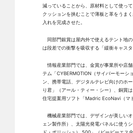
減っていることから、原材料として使って
クッションを挟むことで薄板と革をうまく
入れを完成させた。
同部門銀賞は屋内外で使えるテント地の
は段差での衝撃を吸収する「緩衝キャスタ
情報産業部門では、金賞が事業所や店舗
テム「CYBERMOTION（サイバーモ
ン、携帯電話、デジタルテレビ向けのホー
り君」（アール・ティー・シー）、銅賞は
住宅提案用ソフト「Madric EcoNav
機械産業部門では、デザインが美しいオー
ェン製作所）、太陽光発電パネルに使うシリコン
ド・ポリッシュ） 500」（ビービーエ