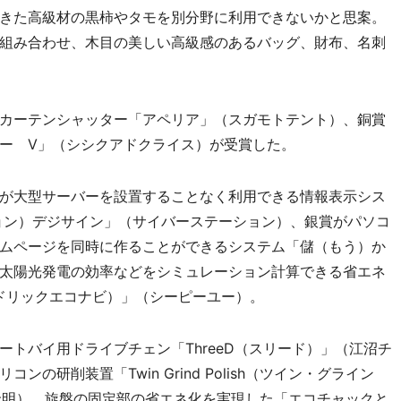
きた高級材の黒柿やタモを別分野に利用できないかと思案。
組み合わせ、木目の美しい高級感のあるバッグ、財布、名刺
カーテンシャッター「アペリア」（スガモトテント）、銅賞
ー V」（シシクアドクライス）が受賞した。
が大型サーバーを設置することなく利用できる情報表示シス
ーション）デジサイン」（サイバーステーション）、銀賞がパソコ
ムページを同時に作ることができるシステム「儲（もう）か
太陽光発電の効率などをシミュレーション計算できる省エネ
i（マドリックエコナビ）」（シーピーユー）。
トバイ用ドライブチェン「ThreeD（スリード）」（江沼チ
の研削装置「Twin Grind Polish（ツイン・グライン
ス金明）、旋盤の固定部の省エネ化を実現した「エコチャックと