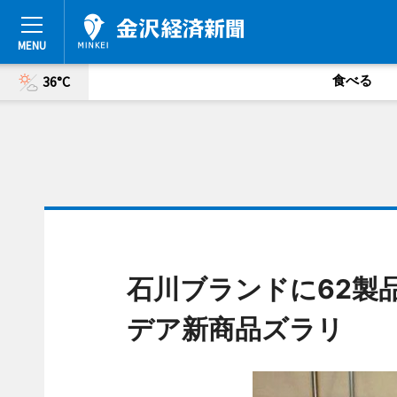
食べる
36°C
石川ブランドに62製
デア新商品ズラリ