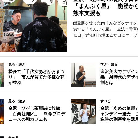
「まんぷく屋」 能登か
熊本支援も
能登豚を使った肉まんなどをテイク
供する「まんぷく屋」（金沢市青草
10日、近江町市場エムザ口にオープ
見る・遊ぶ
学ぶ・知る
松任で「千代女あさがおまつ
金沢美大でデザイ
り」 市民が育てた多様な花
義 AI時代のデザ
が並ぶ
割とは
見る・遊ぶ
食べる
金沢・ひがし茶屋街に旅館
金沢「あめの俵屋
「百楽荘 離れ」 料亭プロデ
ャンディー発売 
ュースの和カフェも
造時の副産物を活
食べる