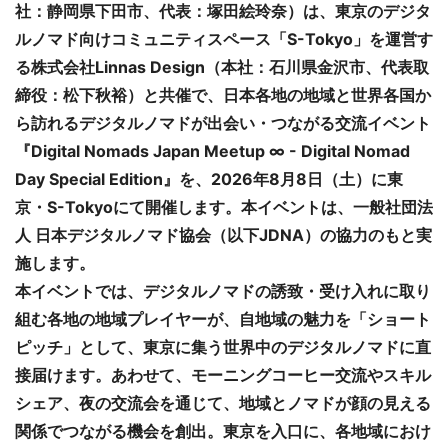
社：静岡県下田市、代表：塚田絵玲奈）は、東京のデジタ
ルノマド向けコミュニティスペース「S-Tokyo」を運営す
る株式会社Linnas Design（本社：石川県金沢市、代表取
締役：松下秋裕）と共催で、日本各地の地域と世界各国か
ら訪れるデジタルノマドが出会い・つながる交流イベント
『Digital Nomads Japan Meetup ∞ - Digital Nomad
Day Special Edition』を、2026年8月8日（土）に東
京・S-Tokyoにて開催します。本イベントは、一般社団法
人 日本デジタルノマド協会（以下JDNA）の協力のもと実
施します。
本イベントでは、デジタルノマドの誘致・受け入れに取り
組む各地の地域プレイヤーが、自地域の魅力を「ショート
ピッチ」として、東京に集う世界中のデジタルノマドに直
接届けます。あわせて、モーニングコーヒー交流やスキル
シェア、夜の交流会を通じて、地域とノマドが顔の見える
関係でつながる機会を創出。東京を入口に、各地域におけ