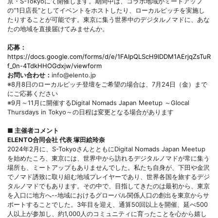
京・S-Tokyoにて開催します。期間中は、コラボ地域がミートアップ
の“1日店長”としてイベントをホストしたり、ローカルピッチを実施し
たりすることが可能です。東京に集う世界中のデジタルノマドに、あな
たの地域を直接届けてみませんか。
応募：
https://docs.google.com/forms/d/e/1FAIpQLScH9lDDM1AErjqZsTuRq
f_0n-4TdkHHOGdxjw/viewform
お問い合わせ：
info@elento.jp
※8月8日のローカルピッチ登壇をご希望の場合は、7月24日（金）まで
にご応募ください
※9月～11月に開催するDigital Nomads Japan Meetup ～Glocal
Thursdays in Tokyo～の日程は変更となる場合があります
■ 主催者コメント
ELENTO合同会社 代表 塚田絵玲奈
2024年2月に、S-TokyoさんとともにDigital Nomads Japan Meetup
を始めたころ、東京には、世界中から訪れるデジタルノマドが常に集う
場所も、ミートアップもありませんでした。私たち自身が、下田や金沢
でノマド誘致に取り組む地域プレイヤーであり、世界各国を旅するデジ
タルノマドでもあります。その中で、目指してきたのは最初から、東京
を入口に地方へ--地域におけるグローバル関係人口の創出を東京からサ
ポートすることでした。3年目を迎え、通算50回以上を開催、延べ500
人以上が参加し、約1,000人のコミュニティに育ったことを心から嬉し