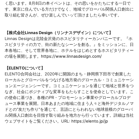
く思います。8月8日の本イベントは、その思いをかたちにする一日で
す。東京に住んでいる方だけでなく、地域でグローバル関係人口創出に
取り組む皆さんが、ぜひ楽しんでいって頂けましたら幸いです。
【株式会社Linnas Design（リンナスデザイン）について】
Linnas Designは北陸金沢発のホスピタリティーカンパニーです。『ホ
スピタリティの力で、街の新たなシーンを創る。』をミッションに、日
本各地に、そして世界各地に、ホテルをはじめとするホスピタリティー
の場を展開します。
https://www.linnasdesign.com/
【ELENTOについて】
ELENTO合同会社は、2020年に開国のまち・静岡県下田市で創業した
ローカルとグローバルをつなげる地方発のグローカル・コミュニケーシ
ョンエージェンシーです。コミュニケーションを通じて地域と世界をつ
なぎ、社会にポジティブな変革をもたらすことを使命としています。こ
の使命に基づき、各種のPR・プロモーション事業やグローカルプロデ
ュース事業を展開。日本あまたの地域に住まう人々と海外デジタルノマ
ドとの"友だち作り"を通じて、言語にとらわれない地球規模のグローバ
ル関係人口創出を目指す取り組みを地方から行っています。詳細は当社
ウェブサイトをご覧ください。URL:
https://elento.jp/jp