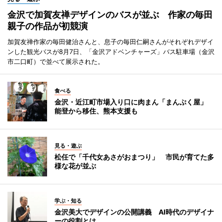
金沢で加賀友禅デザインのバスが並ぶ 作家の毎田
親子の作品が初競演
加賀友禅作家の毎田健治さんと、息子の毎田仁嗣さんがそれぞれデザイ
ンした観光バスが8月7日、「金沢アドベンチャーズ」バス駐車場（金沢
市二口町）で並べて展示された。
食べる
金沢・近江町市場入り口に肉まん「まんぷく屋」
能登から移住、熊本支援も
見る・遊ぶ
松任で「千代女あさがおまつり」 市民が育てた多
様な花が並ぶ
学ぶ・知る
金沢美大でデザインの公開講義 AI時代のデザイナ
ーの役割とは