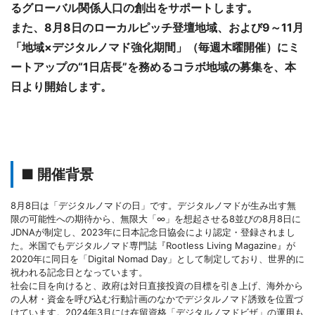
るグローバル関係人口の創出をサポートします。
また、8月8日のローカルピッチ登壇地域、および9～11月
「地域×デジタルノマド強化期間」（毎週木曜開催）にミ
ートアップの“1日店長”を務めるコラボ地域の募集を、本
日より開始します。
■ 開催背景
8月8日は「デジタルノマドの日」です。デジタルノマドが生み出す無
限の可能性への期待から、無限大「∞」を想起させる8並びの8月8日に
JDNAが制定し、2023年に日本記念日協会により認定・登録されまし
た。米国でもデジタルノマド専門誌『Rootless Living Magazine』が
2020年に同日を「Digital Nomad Day」として制定しており、世界的に
祝われる記念日となっています。
社会に目を向けると、政府は対日直接投資の目標を引き上げ、海外から
の人材・資金を呼び込む行動計画のなかでデジタルノマド誘致を位置づ
けています。2024年3月には在留資格「デジタルノマドビザ」の運用も