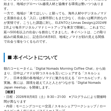
始まり、地域がグローバル越境人材と協働する環境は整いつつありま
す。
一方で、地域が「来てほしい」と願っても、海外人材やデジタルノマド
と直接出会える「入口」は都市部にもまだ少なく、出会いは断片的なの
が実情です。こうした課題に対し、ELENTOとLinnas Designは2024年
2月より毎月デジタルノマドミートアップを東京で開催し、これまでに
延べ500名以上の出会いを創出してきました。本イベントは、この取り
組みの延長線上に、記念日の8月8日、地域とノマドが顔の見える関係
で出会う場をつくるものです。
■ 本イベントについて
朝のコーヒータイム「Digital Nomads Morning Coffee Chat」から始
まり、日中はノマドが持つスキルを互いにシェアする「スキルシェ
ア」、日本全国の各地域がノマドに魅力を伝える「ローカルピッチ」を
実施。夜には、国境を超えて人と人とがつながる「Digital Nomads
Japan meetup」を開催します。
【概要】
- 日程：2026年8月8日（土）9:30～21:00 ※プログラムにより開催時
間が異なります
- 内容：モーニングコーヒー交流 / スキルシェアワークショップ / ロー
カルピッチ / デジタルノマドミートアップ