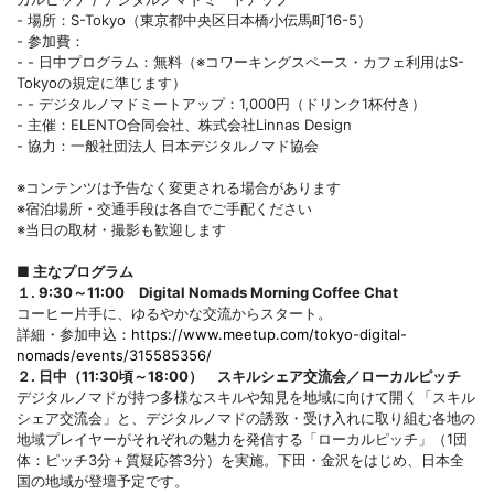
- 場所：S-Tokyo（東京都中央区日本橋小伝馬町16-5）
- 参加費：
- - 日中プログラム：無料（※コワーキングスペース・カフェ利用はS-
Tokyoの規定に準じます）
- - デジタルノマドミートアップ：1,000円（ドリンク1杯付き）
- 主催：ELENTO合同会社、株式会社Linnas Design
- 協力：一般社団法人 日本デジタルノマド協会
※コンテンツは予告なく変更される場合があります
※宿泊場所・交通手段は各自でご手配ください
※当日の取材・撮影も歓迎します
■ 主なプログラム
１. 9:30～11:00 Digital Nomads Morning Coffee Chat
コーヒー片手に、ゆるやかな交流からスタート。
詳細・参加申込：
https://www.meetup.com/tokyo-digital-
nomads/events/315585356/
２. 日中（11:30頃～18:00） スキルシェア交流会／ローカルピッチ
デジタルノマドが持つ多様なスキルや知見を地域に向けて開く「スキル
シェア交流会」と、デジタルノマドの誘致・受け入れに取り組む各地の
地域プレイヤーがそれぞれの魅力を発信する「ローカルピッチ」（1団
体：ピッチ3分＋質疑応答3分）を実施。下田・金沢をはじめ、日本全
国の地域が登壇予定です。