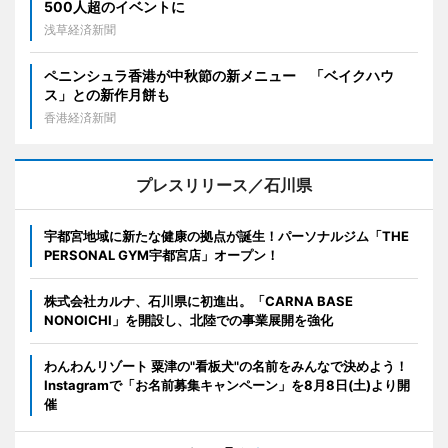
500人超のイベントに
浅草経済新聞
ペニンシュラ香港が中秋節の新メニュー 「ベイクハウ
ス」との新作月餅も
香港経済新聞
プレスリリース／石川県
宇都宮地域に新たな健康の拠点が誕生！パーソナルジム「THE
PERSONAL GYM宇都宮店」オープン！
株式会社カルナ、石川県に初進出。「CARNA BASE
NONOICHI」を開設し、北陸での事業展開を強化
わんわんリゾート 粟津の"看板犬"の名前をみんなで決めよう！
Instagramで「お名前募集キャンペーン」を8月8日(土)より開
催