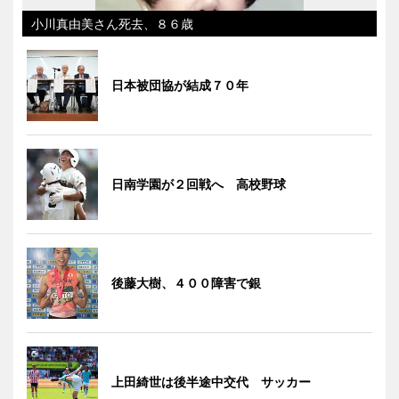
小川真由美さん死去、８６歳
日本被団協が結成７０年
日南学園が２回戦へ 高校野球
後藤大樹、４００障害で銀
上田綺世は後半途中交代 サッカー