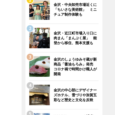
金沢・中央卸売市場近くに
「ちいさな美術館」 ミニ
チュア制作体験も
金沢・近江町市場入り口に
肉まん「まんぷく屋」 能
登から移住、熊本支援も
金沢のしょうゆみそ蔵が新
商品「醤油もろみ」発売
コロナ禍で時間かけ職人が
開発
金沢の中心部にデザイナー
ズホテル、雪づりや加賀五
彩など歴史と文化を反映