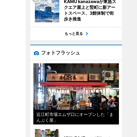
KAMU kanazawaが東急ス
クエア屋上と竪町に新アー
トスペース、3館体制で街
歩き推進
もっと見る
フォトフラッシュ
近江町市場エムザ口にオープンした「ま
んぷく屋」