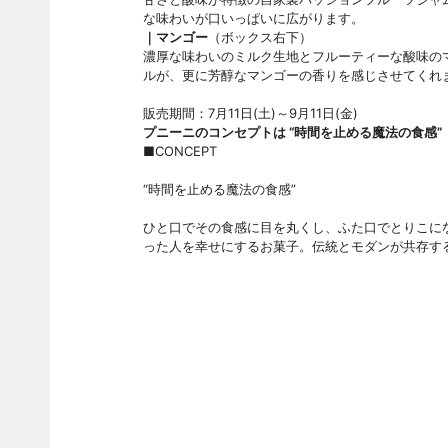
な味わいが口いっぱいに広がります。
｜マンゴー
（ボックス右下）
濃厚な味わいのミルク生地とフルーティーな酸味の
ルが、更に芳醇なマンゴーの香りを感じさせてくれ
販売期間：7月11日(土)～9月11日(金)
プニーニのコンセプトは “時間を止める魔法の食感”
■CONCEPT
“時間を止める魔法の食感”
ひと口でその食感に目を丸くし、ふた口でとりこに
った人を幸せにするお菓子。伝統とモダンが共存す