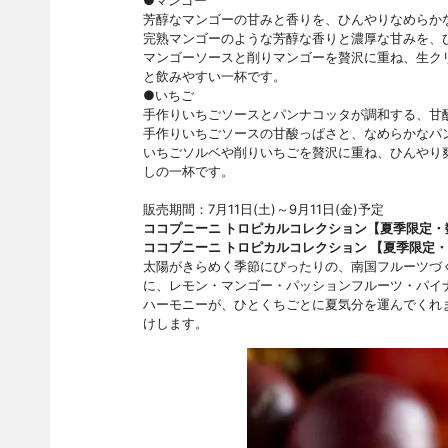
●マンゴー
芳醇なマンゴーの甘みと香りを、ひんやりなめらか
完熟マンゴーのような芳醇な香りと濃厚な甘みを、
マンゴーソースと削りマンゴーを贅沢に重ね、生ク
と飲みやすい一杯です。
●いちご
手作りいちごソースとパンナコッタが調和する、甘
手作りいちごソースの甘酸っぱさと、なめらかなパ
いちごソルベや削りいちごを贅沢に重ね、ひんやり
しの一杯です。
販売期間：7月11日(土)～9月11日(金)予定
ココプニーニ トロピカルコレクション【夏季限定・
ココプニーニ トロピカルコレクション 【夏季限定・
太陽がきらめく季節にぴったりの、南国フルーツづ
に、レモン・マンゴー・パッションフルーツ・パイ
ハーモニーが、ひとくちごとに夏気分を運んでくれ
けします。