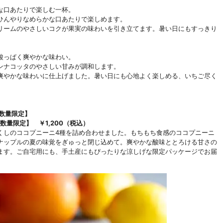
な口あたりで楽しむ一杯。
ひんやりなめらかな口あたりで楽しめます。
リームのやさしいコクが果実の味わいを引き立てます。暑い日にもすっきり
酸っぱく爽やかな味わい。
ンナコッタのやさしい甘みが調和します。
爽やかな味わいに仕上げました。暑い日にも心地よく楽しめる、いちご尽く
数量限定】
数量限定】 ￥1,200（税込）
くしのココプニーニ4種を詰め合わせました。もちもち食感のココプニーニ
ナップルの夏の味覚をぎゅっと閉じ込めて。爽やかな酸味ととろける甘さの
ます。ご自宅用にも、手土産にもぴったりな涼しげな限定パッケージでお届