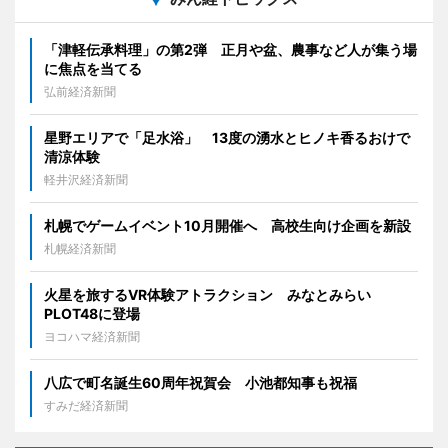
「津軽伝承料理」の第2弾 正月や盆、農事など人が集う場
に焦点を当てる
弘前経済新聞
星野エリアで「足水浴」 13度の湧水とヒノキ香るおけで
清涼体験
軽井沢経済新聞
札幌でゲームイベント10月開催へ 高校生向け企画を新設
札幌経済新聞
火星を旅するVR体験アトラクション みなとみらい
PLOT48に登場
ヨコハマ経済新聞
八広で町名誕生60周年祝賀会 小池都知事も祝福
すみだ経済新聞