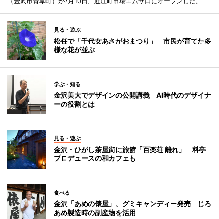
（金沢市青草町）が7月10日、近江町市場エムザ口にオープンした。
見る・遊ぶ
松任で「千代女あさがおまつり」 市民が育てた多
様な花が並ぶ
学ぶ・知る
金沢美大でデザインの公開講義 AI時代のデザイナ
ーの役割とは
見る・遊ぶ
金沢・ひがし茶屋街に旅館「百楽荘 離れ」 料亭
プロデュースの和カフェも
食べる
金沢「あめの俵屋」、グミキャンディー発売 じろ
あめ製造時の副産物を活用