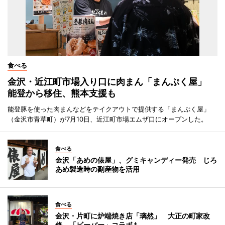
食べる
金沢・近江町市場入り口に肉まん「まんぷく屋」
能登から移住、熊本支援も
能登豚を使った肉まんなどをテイクアウトで提供する「まんぷく屋」
（金沢市青草町）が7月10日、近江町市場エムザ口にオープンした。
食べる
金沢「あめの俵屋」、グミキャンディー発売 じろ
あめ製造時の副産物を活用
食べる
金沢・片町に炉端焼き店「璃然」 大正の町家改
修、「ビーバー」コラボも