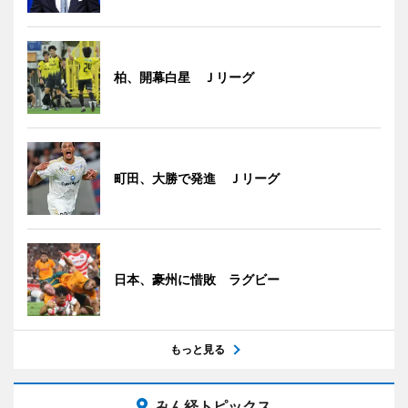
柏、開幕白星 Ｊリーグ
町田、大勝で発進 Ｊリーグ
日本、豪州に惜敗 ラグビー
もっと見る
みん経トピックス