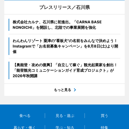
プレスリリース／石川県
株式会社カルナ、石川県に初進出。「CARNA BASE
NONOICHI」を開設し、北陸での事業展開を強化
わんわんリゾート 粟津の"看板犬"の名前をみんなで決めよう！
Instagramで「お名前募集キャンペーン」を8月8日(土)より開
催
【奥能登・攻めの復興】「自立して稼ぐ」観光起業家を創出！
「能登観光コミュニケーションガイド育成プロジェクト」が
2026年秋開講
もっと見る
食べる
見る・遊ぶ
買う
暮らす・働く
学ぶ・知る
特集