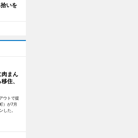
み拾いを
に肉まん
ら移住、
アウトで提
町）が7月
ンした。