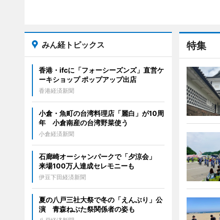
みん経トピックス
特集
香港・ifcに「フォーシーズンズ」直営ケ
ーキショップ ポップアップ出店
香港経済新聞
小倉・魚町の台湾料理店「麗白」が10周
年 小倉南産の台湾野菜使う
小倉経済新聞
石廊崎オーシャンパークで「夕涼会」
来場100万人達成セレモニーも
伊豆下田経済新聞
夏の八戸三社大祭で冬の「えんぶり」公
演 青森ねぶた祭関係者の姿も