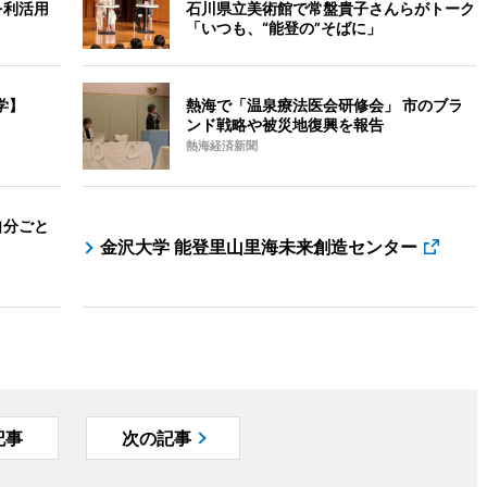
を利活用
石川県立美術館で常盤貴子さんらがトーク
「いつも、“能登の”そばに」
学】
熱海で「温泉療法医会研修会」 市のブラ
ンド戦略や被災地復興を報告
熱海経済新聞
自分ごと
金沢大学 能登里山里海未来創造センター
記事
次の記事