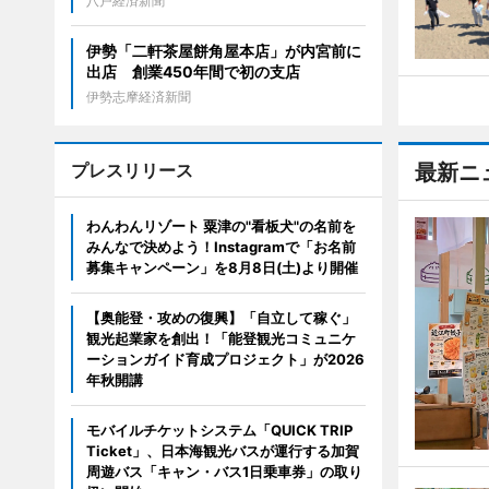
八戸経済新聞
伊勢「二軒茶屋餅角屋本店」が内宮前に
出店 創業450年間で初の支店
伊勢志摩経済新聞
プレスリリース
最新ニ
わんわんリゾート 粟津の"看板犬"の名前を
みんなで決めよう！Instagramで「お名前
募集キャンペーン」を8月8日(土)より開催
【奥能登・攻めの復興】「自立して稼ぐ」
観光起業家を創出！「能登観光コミュニケ
ーションガイド育成プロジェクト」が2026
年秋開講
モバイルチケットシステム「QUICK TRIP
Ticket」、日本海観光バスが運行する加賀
周遊バス「キャン・バス1日乗車券」の取り