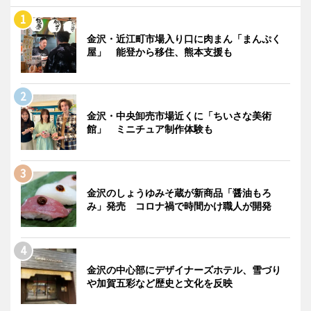
金沢・近江町市場入り口に肉まん「まんぷく
屋」 能登から移住、熊本支援も
金沢・中央卸売市場近くに「ちいさな美術
館」 ミニチュア制作体験も
金沢のしょうゆみそ蔵が新商品「醤油もろ
み」発売 コロナ禍で時間かけ職人が開発
金沢の中心部にデザイナーズホテル、雪づり
や加賀五彩など歴史と文化を反映