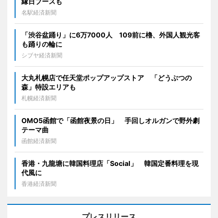
縁日ブースも
名駅経済新聞
「渋谷盆踊り」に6万7000人 109前に櫓、外国人観光客
も踊りの輪に
シブヤ経済新聞
大丸札幌店で任天堂ポップアップストア 「どうぶつの
森」特設エリアも
札幌経済新聞
OMO5函館で「函館夜景の日」 手回しオルガンで野外劇
テーマ曲
函館経済新聞
香港・九龍塘に韓国料理店「Social」 韓国定番料理を現
代風に
香港経済新聞
プレスリリース