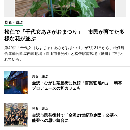
見る・遊ぶ
松任で「千代女あさがおまつり」 市民が育てた多
様な花が並ぶ
第49回「千代女（ちよじょ）あさがおまつり」が7月31日から、松任総
合運動公園屋内運動場（白山市倉光4）と松任駅南広場（殿町）で行わ
れている。
見る・遊ぶ
金沢・ひがし茶屋街に旅館「百楽荘 離れ」 料亭
プロデュースの和カフェも
見る・遊ぶ
金沢市民芸術村で「金沢21世紀歌劇団」公演へ
能登への思い舞台に