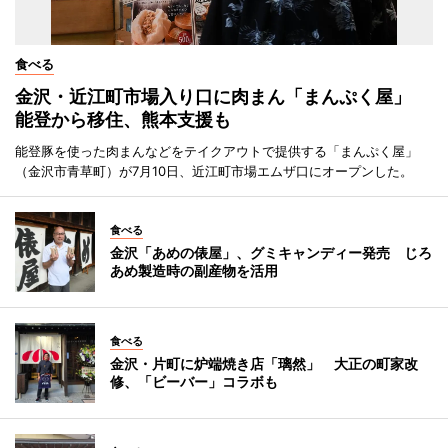
食べる
金沢・近江町市場入り口に肉まん「まんぷく屋」
能登から移住、熊本支援も
能登豚を使った肉まんなどをテイクアウトで提供する「まんぷく屋」
（金沢市青草町）が7月10日、近江町市場エムザ口にオープンした。
食べる
金沢「あめの俵屋」、グミキャンディー発売 じろ
あめ製造時の副産物を活用
食べる
金沢・片町に炉端焼き店「璃然」 大正の町家改
修、「ビーバー」コラボも