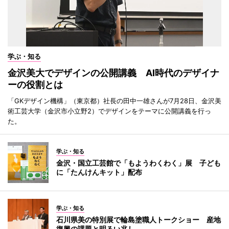
学ぶ・知る
金沢美大でデザインの公開講義 AI時代のデザイナ
ーの役割とは
「GKデザイン機構」（東京都）社長の田中一雄さんが7月28日、金沢美
術工芸大学（金沢市小立野2）でデザインをテーマに公開講義を行っ
た。
学ぶ・知る
金沢・国立工芸館で「もようわくわく」展 子ども
に「たんけんキット」配布
学ぶ・知る
石川県美の特別展で輪島塗職人トークショー 産地
復興の課題と明るい兆し