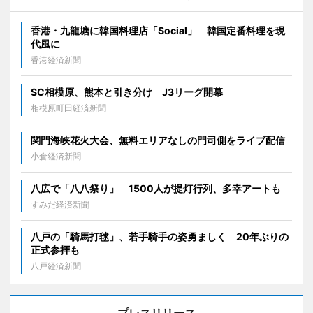
香港・九龍塘に韓国料理店「Social」 韓国定番料理を現
代風に
香港経済新聞
SC相模原、熊本と引き分け J3リーグ開幕
相模原町田経済新聞
関門海峡花火大会、無料エリアなしの門司側をライブ配信
小倉経済新聞
八広で「八八祭り」 1500人が提灯行列、多幸アートも
すみだ経済新聞
八戸の「騎馬打毬」、若手騎手の姿勇ましく 20年ぶりの
正式参拝も
八戸経済新聞
プレスリリース