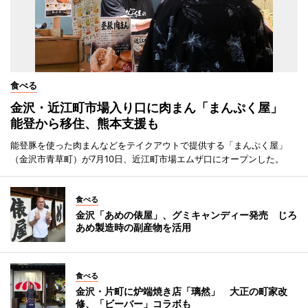
食べる
金沢・近江町市場入り口に肉まん「まんぷく屋」
能登から移住、熊本支援も
能登豚を使った肉まんなどをテイクアウトで提供する「まんぷく屋」
（金沢市青草町）が7月10日、近江町市場エムザ口にオープンした。
食べる
金沢「あめの俵屋」、グミキャンディー発売 じろ
あめ製造時の副産物を活用
食べる
金沢・片町に炉端焼き店「璃然」 大正の町家改
修、「ビーバー」コラボも