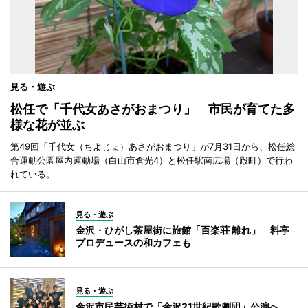
見る・遊ぶ
松任で「千代女あさがおまつり」 市民が育てた多
様な花が並ぶ
第49回「千代女（ちよじょ）あさがおまつり」が7月31日から、松任総
合運動公園屋内運動場（白山市倉光4）と松任駅南広場（殿町）で行わ
れている。
見る・遊ぶ
金沢・ひがし茶屋街に旅館「百楽荘 離れ」 料亭
プロデュースの和カフェも
見る・遊ぶ
金沢市民芸術村で「金沢21世紀歌劇団」公演へ