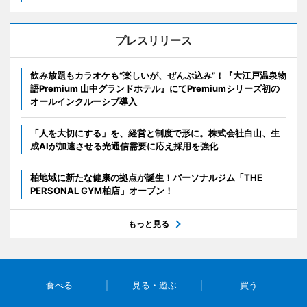
プレスリリース
飲み放題もカラオケも“楽しいが、ぜんぶ込み”！『大江戸温泉物
語Premium 山中グランドホテル』にてPremiumシリーズ初の
オールインクルーシブ導入
「人を大切にする」を、経営と制度で形に。株式会社白山、生
成AIが加速させる光通信需要に応え採用を強化
柏地域に新たな健康の拠点が誕生！パーソナルジム「THE
PERSONAL GYM柏店」オープン！
もっと見る
食べる
見る・遊ぶ
買う