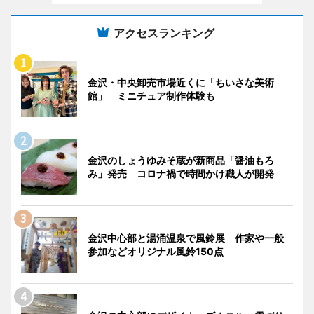
アクセスランキング
金沢・中央卸売市場近くに「ちいさな美術
館」 ミニチュア制作体験も
金沢のしょうゆみそ蔵が新商品「醤油もろ
み」発売 コロナ禍で時間かけ職人が開発
金沢中心部と湯涌温泉で風鈴展 作家や一般
参加などオリジナル風鈴150点