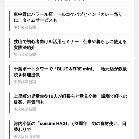
東中野にハラール店 トルコケバブとインドカレー売り
に、タイムサービスも
中野経済新聞
狭山で初心者向けAI活用セミナー 仕事や暮らしに使える
実践法紹介
狭山経済新聞
千葉ポートタワーで「BLUE＆FIRE mini」 地元店が鉄板
焼き料理提供
千葉経済新聞
上里町の児童生徒16人が町長らと意見交換 議場で町への
提案、再質問も
本庄経済新聞
河内小阪の「cuisine HAGI」が2周年 旬の食材使い、日
替わりで
東大阪経済新聞