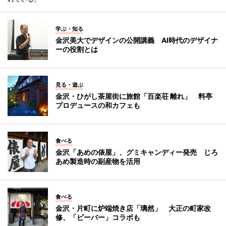
学ぶ・知る
金沢美大でデザインの公開講義 AI時代のデザイナ
ーの役割とは
見る・遊ぶ
金沢・ひがし茶屋街に旅館「百楽荘 離れ」 料亭
プロデュースの和カフェも
食べる
金沢「あめの俵屋」、グミキャンディー発売 じろ
あめ製造時の副産物を活用
食べる
金沢・片町に炉端焼き店「璃然」 大正の町家改
修、「ビーバー」コラボも