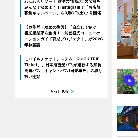
わんわんリゾート 粟津の"看板犬"の名前を
みんなで決めよう！Instagramで「お名前
募集キャンペーン」を8月8日(土)より開催
【奥能登・攻めの復興】「自立して稼ぐ」
観光起業家を創出！「能登観光コミュニケ
ーションガイド育成プロジェクト」が2026
年秋開講
モバイルチケットシステム「QUICK TRIP
Ticket」、日本海観光バスが運行する加賀
周遊バス「キャン・バス1日乗車券」の取り
扱い開始
もっと見る