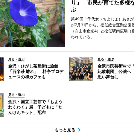
り」 市民が育てた多様
ぶ
第49回「千代女（ちよじょ）あさ
が7月31日から、松任総合運動公園
（白山市倉光4）と松任駅南広場（
われている。
見る・遊ぶ
見る・遊ぶ
金沢・ひがし茶屋街に旅館
金沢市民芸術村で「
「百楽荘 離れ」 料亭プロデ
紀歌劇団」公演へ
ュースの和カフェも
思い舞台に
見る・遊ぶ
金沢・国立工芸館で「もよう
わくわく」展 子どもに「た
んけんキット」配布
もっと見る