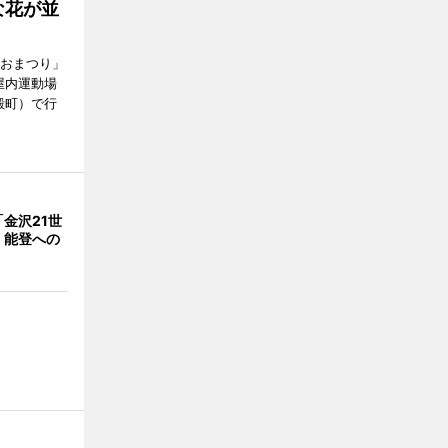
な花が並
がおまつり」
屋内運動場
殿町）で行
金沢21世
 能登への