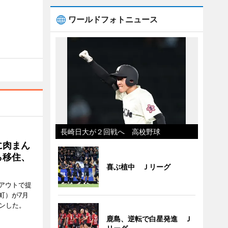
ワールドフォトニュース
長崎日大が２回戦へ 高校野球
に肉まん
ら移住、
喜ぶ植中 Ｊリーグ
アウトで提
町）が7月
ンした。
鹿島、逆転で白星発進 Ｊ