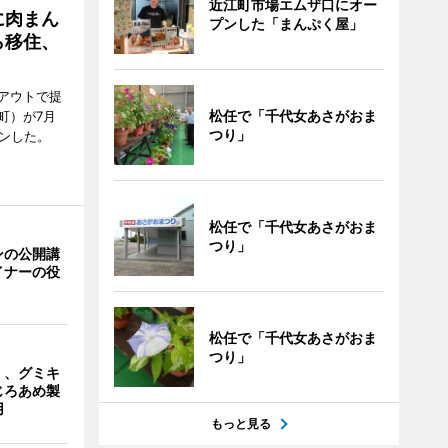
近江町市場エムザ口にオー
に肉まん
プンした「まんぷく屋」
ら移住、
アウトで提
松任で「千代女あさがおま
町）が7月
つり」
ンした。
松任で「千代女あさがおま
つり」
ンの公開講
イナーの役
松任で「千代女あさがおま
つり」
」、グミキ
じろあめ製
用
もっと見る