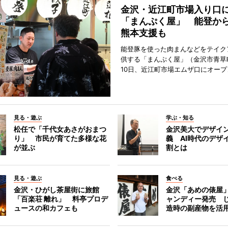
金沢・近江町市場入り口
「まんぷく屋」 能登か
熊本支援も
能登豚を使った肉まんなどをテイク
供する「まんぷく屋」（金沢市青草
10日、近江町市場エムザ口にオープ
見る・遊ぶ
学ぶ・知る
松任で「千代女あさがおまつ
金沢美大でデザイ
り」 市民が育てた多様な花
義 AI時代のデザ
が並ぶ
割とは
見る・遊ぶ
食べる
金沢・ひがし茶屋街に旅館
金沢「あめの俵屋
「百楽荘 離れ」 料亭プロデ
ャンディー発売 
ュースの和カフェも
造時の副産物を活