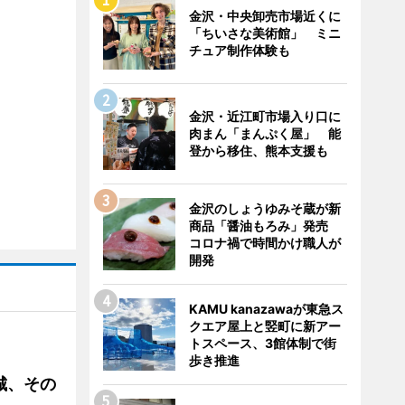
金沢・中央卸売市場近くに
「ちいさな美術館」 ミニ
チュア制作体験も
金沢・近江町市場入り口に
肉まん「まんぷく屋」 能
登から移住、熊本支援も
金沢のしょうゆみそ蔵が新
商品「醤油もろみ」発売
コロナ禍で時間かけ職人が
開発
KAMU kanazawaが東急ス
クエア屋上と竪町に新アー
トスペース、3館体制で街
歩き推進
城、その