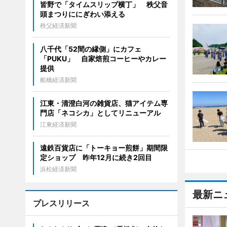
皆野で「タイムスリップ横丁」 秩父音
頭まつりににぎわい添える
秩父経済新聞
八千代「52間の縁側」にカフェ
「PUKU」 自家焙煎コーヒーやカレー
提供
船橋経済新聞
江東・清澄白河の雑貨店、猫アイテム専
門店「ネコシカ」としてリニューアル
江東経済新聞
遠鉄百貨店に「トーキョー煎餅」期間限
定ショップ 昨年12月に続き2回目
浜松経済新聞
最新ニ
プレスリリース