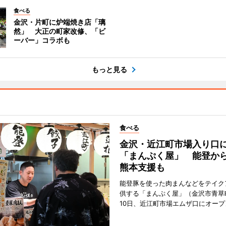
食べる
金沢・片町に炉端焼き店「璃
然」 大正の町家改修、「ビ
ーバー」コラボも
もっと見る
食べる
金沢・近江町市場入り口
「まんぷく屋」 能登か
熊本支援も
能登豚を使った肉まんなどをテイク
供する「まんぷく屋」（金沢市青草
10日、近江町市場エムザ口にオープ