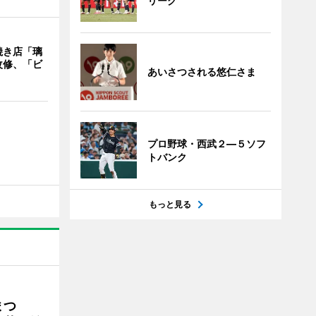
リーグ
焼き店「璃
改修、「ビ
あいさつされる悠仁さま
プロ野球・西武２―５ソフ
トバンク
もっと見る
まつ