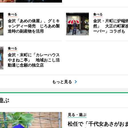
食べる
食べる
金沢「あめの俵屋」、グミキ
金沢・片町に炉端
ャンディー発売 じろあめ製
然」 大正の町家
造時の副産物を活用
ーバー」コラボも
食べる
金沢・末町に「カレーハウス
やまねこ亭」 地域おこし活
動通じ念願の独立店
もっと見る
遊ぶ
見る・遊ぶ
松任で「千代女あさがお