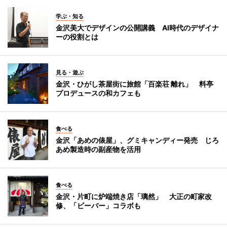
学ぶ・知る
金沢美大でデザインの公開講義 AI時代のデザイナ
ーの役割とは
見る・遊ぶ
金沢・ひがし茶屋街に旅館「百楽荘 離れ」 料亭
プロデュースの和カフェも
食べる
金沢「あめの俵屋」、グミキャンディー発売 じろ
あめ製造時の副産物を活用
食べる
金沢・片町に炉端焼き店「璃然」 大正の町家改
修、「ビーバー」コラボも