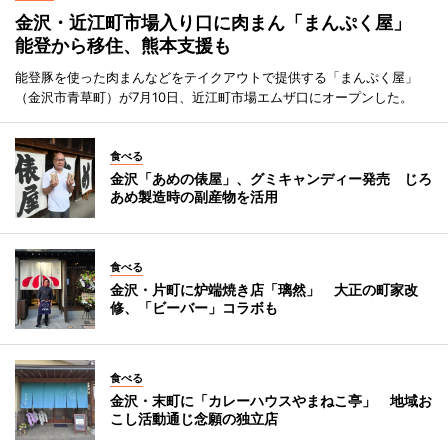
金沢・近江町市場入り口に肉まん「まんぷく屋」
能登から移住、熊本支援も
能登豚を使った肉まんなどをテイクアウトで提供する「まんぷく屋」
（金沢市青草町）が7月10日、近江町市場エムザ口にオープンした。
食べる
金沢「あめの俵屋」、グミキャンディー発売 じろ
あめ製造時の副産物を活用
食べる
金沢・片町に炉端焼き店「璃然」 大正の町家改
修、「ビーバー」コラボも
食べる
金沢・末町に「カレーハウスやまねこ亭」 地域お
こし活動通じ念願の独立店