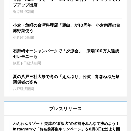
プアップ出店
香港経済新聞
小倉・魚町の台湾料理店「麗白」が10周年 小倉南産の台
湾野菜使う
小倉経済新聞
石廊崎オーシャンパークで「夕涼会」 来場100万人達成
セレモニーも
伊豆下田経済新聞
夏の八戸三社大祭で冬の「えんぶり」公演 青森ねぶた祭
関係者の姿も
八戸経済新聞
プレスリリース
わんわんリゾート 粟津の"看板犬"の名前をみんなで決めよう！
Instagramで「お名前募集キャンペーン」を8月8日(土)より開