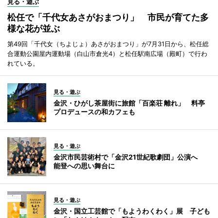
見る・遊ぶ
松任で「千代女あさがおまつり」 市民が育てた多
様な花が並ぶ
第49回「千代女（ちよじょ）あさがおまつり」が7月31日から、松任総
合運動公園屋内運動場（白山市倉光4）と松任駅南広場（殿町）で行わ
れている。
見る・遊ぶ
金沢・ひがし茶屋街に旅館「百楽荘 離れ」 料亭
プロデュースの和カフェも
見る・遊ぶ
金沢市民芸術村で「金沢21世紀歌劇団」公演へ
能登への思い舞台に
見る・遊ぶ
金沢・国立工芸館で「もようわくわく」展 子ども