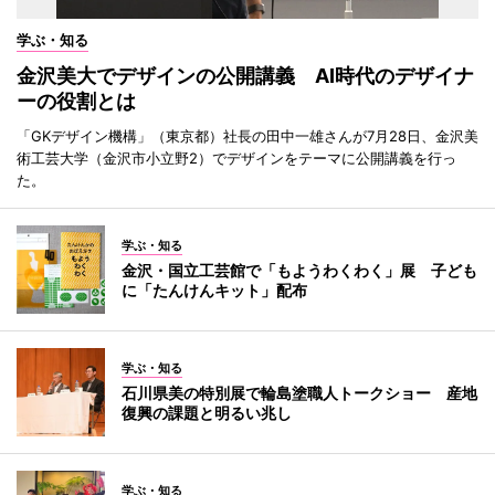
学ぶ・知る
金沢美大でデザインの公開講義 AI時代のデザイナ
ーの役割とは
「GKデザイン機構」（東京都）社長の田中一雄さんが7月28日、金沢美
術工芸大学（金沢市小立野2）でデザインをテーマに公開講義を行っ
た。
学ぶ・知る
金沢・国立工芸館で「もようわくわく」展 子ども
に「たんけんキット」配布
学ぶ・知る
石川県美の特別展で輪島塗職人トークショー 産地
復興の課題と明るい兆し
学ぶ・知る