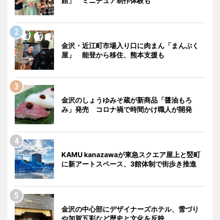
館」 ミニチュア制作体験も
金沢・近江町市場入り口に肉まん「まんぷく
屋」 能登から移住、熊本支援も
金沢のしょうゆみそ蔵が新商品「醤油もろ
み」発売 コロナ禍で時間かけ職人が開発
KAMU kanazawaが東急スクエア屋上と竪町
に新アートスペース、3館体制で街歩き推進
金沢の中心部にデザイナーズホテル、雪づり
や加賀五彩など歴史と文化を反映