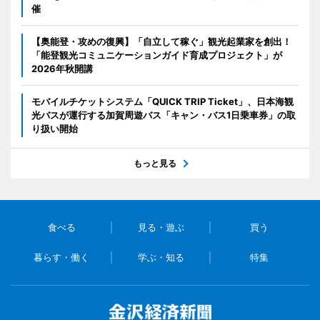
催
【奥能登・攻めの復興】「自立して稼ぐ」観光起業家を創出！
「能登観光コミュニケーションガイド育成プロジェクト」が
2026年秋開講
モバイルチケットシステム「QUICK TRIP Ticket」、日本海観
光バスが運行する加賀周遊バス「キャン・バス1日乗車券」の取
り扱い開始
もっと見る
食べる
見る・遊ぶ
買う
暮らす・働く
学ぶ・知る
特集