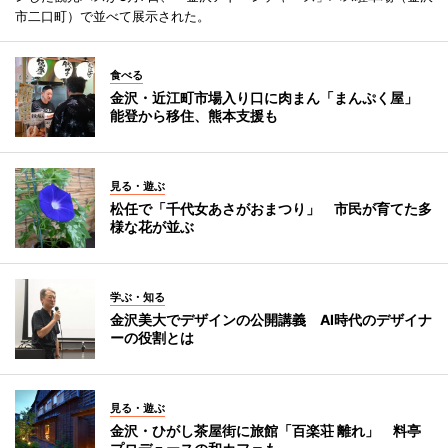
市二口町）で並べて展示された。
食べる
金沢・近江町市場入り口に肉まん「まんぷく屋」
能登から移住、熊本支援も
見る・遊ぶ
松任で「千代女あさがおまつり」 市民が育てた多
様な花が並ぶ
学ぶ・知る
金沢美大でデザインの公開講義 AI時代のデザイナ
ーの役割とは
見る・遊ぶ
金沢・ひがし茶屋街に旅館「百楽荘 離れ」 料亭