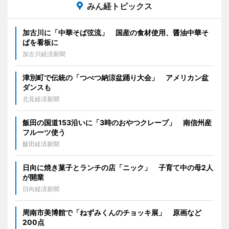
みん経トピックス
加古川に「中華そば弦流」 国産の食材使用、醤油中華そ
ばを看板に
加古川経済新聞
津別町で伝統の「つべつ納涼盆踊り大会」 アメリカン盆
ダンスも
北見経済新聞
飯田の国道153沿いに「3時のおやつクレープ」 南信州産
フルーツ使う
飯田経済新聞
日向に焼き菓子とランチの店「ニック」 子育て中の母2人
が開業
日向経済新聞
周南市美博館で「ねずみくんのチョッキ展」 原画など
200点