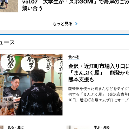
vol.07 大学生が「スポGOMI」で海岸のご
競い合う
もっと見る
ュース
食べる
金沢・近江町市場入り口
「まんぷく屋」 能登か
熊本支援も
能登豚を使った肉まんなどをテイク
供する「まんぷく屋」（金沢市青草
10日、近江町市場エムザ口にオープ
見る・遊ぶ
学ぶ・知る