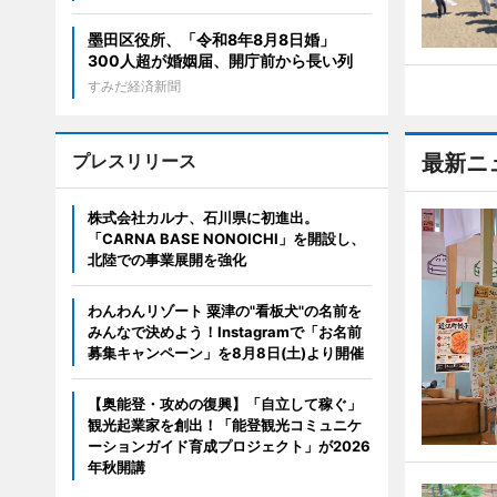
墨田区役所、「令和8年8月8日婚」
300人超が婚姻届、開庁前から長い列
すみだ経済新聞
プレスリリース
最新ニ
株式会社カルナ、石川県に初進出。
「CARNA BASE NONOICHI」を開設し、
北陸での事業展開を強化
わんわんリゾート 粟津の"看板犬"の名前を
みんなで決めよう！Instagramで「お名前
募集キャンペーン」を8月8日(土)より開催
【奥能登・攻めの復興】「自立して稼ぐ」
観光起業家を創出！「能登観光コミュニケ
ーションガイド育成プロジェクト」が2026
年秋開講