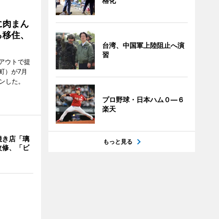
格化
に肉まん
ら移住、
台湾、中国軍上陸阻止へ演
習
アウトで提
町）が7月
ンした。
プロ野球・日本ハム０―６
楽天
焼き店「璃
もっと見る
改修、「ビ