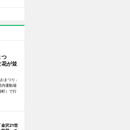
まつ
な花が並
がおまつり」
屋内運動場
殿町）で行
金沢21世