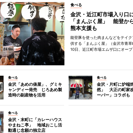
食べる
金沢・近江町市場入り口
「まんぷく屋」 能登か
熊本支援も
能登豚を使った肉まんなどをテイク
供する「まんぷく屋」（金沢市青草
10日、近江町市場エムザ口にオープ
食べる
食べる
金沢「あめの俵屋」、グミキ
金沢・片町に炉端
ャンディー発売 じろあめ製
然」 大正の町家
造時の副産物を活用
ーバー」コラボも
食べる
金沢・末町に「カレーハウス
やまねこ亭」 地域おこし活
動通じ念願の独立店