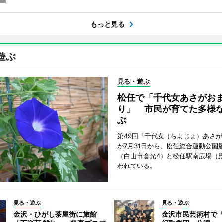
もっと見る
遊ぶ
見る・遊ぶ
松任で「千代女あさがお
り」 市民が育てた多様
ぶ
第49回「千代女（ちよじょ）あさ
が7月31日から、松任総合運動公園
（白山市倉光4）と松任駅南広場（
われている。
見る・遊ぶ
見る・遊ぶ
金沢・ひがし茶屋街に旅館
金沢市民芸術村で「