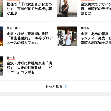
松任で「千代女あさがおまつ
金沢美大でデザイ
り」 市民が育てた多様な花
義 AI時代のデザ
が並ぶ
割とは
見る・遊ぶ
食べる
金沢・ひがし茶屋街に旅館
金沢「あめの俵屋
「百楽荘 離れ」 料亭プロデ
ャンディー発売 
ュースの和カフェも
造時の副産物を活
食べる
金沢・片町に炉端焼き店「璃
然」 大正の町家改修、「ビ
ーバー」コラボも
もっと見る