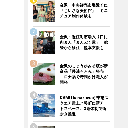
金沢・中央卸売市場近くに
「ちいさな美術館」 ミニ
チュア制作体験も
金沢・近江町市場入り口に
肉まん「まんぷく屋」 能
登から移住、熊本支援も
金沢のしょうゆみそ蔵が新
商品「醤油もろみ」発売
コロナ禍で時間かけ職人が
開発
KAMU kanazawaが東急ス
クエア屋上と竪町に新アー
トスペース、3館体制で街
歩き推進