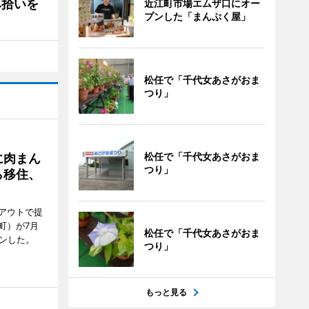
み拾いを
近江町市場エムザ口にオー
プンした「まんぷく屋」
松任で「千代女あさがおま
つり」
松任で「千代女あさがおま
に肉まん
つり」
ら移住、
アウトで提
町）が7月
松任で「千代女あさがおま
ンした。
つり」
もっと見る