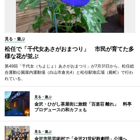
見る・遊ぶ
松任で「千代女あさがおまつり」 市民が育てた多
様な花が並ぶ
第49回「千代女（ちよじょ）あさがおまつり」が7月31日から、松任総
合運動公園屋内運動場（白山市倉光4）と松任駅南広場（殿町）で行わ
れている。
見る・遊ぶ
金沢・ひがし茶屋街に旅館「百楽荘 離れ」 料亭
プロデュースの和カフェも
見る・遊ぶ
金沢市民芸術村で「金沢21世紀歌劇団」公演へ