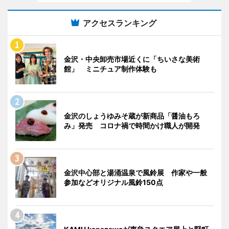
アクセスランキング
金沢・中央卸売市場近くに「ちいさな美術
館」 ミニチュア制作体験も
金沢のしょうゆみそ蔵が新商品「醤油もろ
み」発売 コロナ禍で時間かけ職人が開発
金沢中心部と湯涌温泉で風鈴展 作家や一般
参加などオリジナル風鈴150点