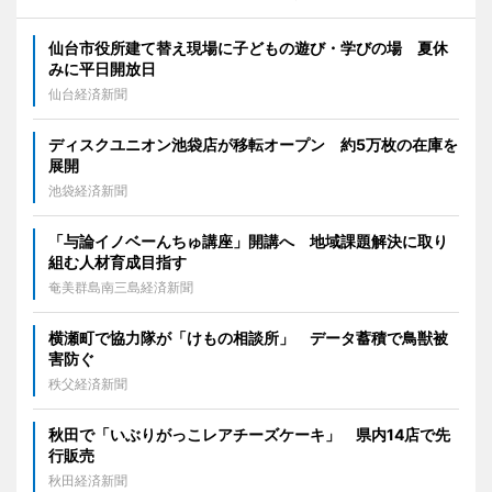
仙台市役所建て替え現場に子どもの遊び・学びの場 夏休
みに平日開放日
仙台経済新聞
ディスクユニオン池袋店が移転オープン 約5万枚の在庫を
展開
池袋経済新聞
「与論イノベーんちゅ講座」開講へ 地域課題解決に取り
組む人材育成目指す
奄美群島南三島経済新聞
横瀬町で協力隊が「けもの相談所」 データ蓄積で鳥獣被
害防ぐ
秩父経済新聞
秋田で「いぶりがっこレアチーズケーキ」 県内14店で先
行販売
秋田経済新聞