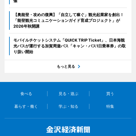
催
【奥能登・攻めの復興】「自立して稼ぐ」観光起業家を創出！
「能登観光コミュニケーションガイド育成プロジェクト」が
2026年秋開講
モバイルチケットシステム「QUICK TRIP Ticket」、日本海観
光バスが運行する加賀周遊バス「キャン・バス1日乗車券」の取
り扱い開始
もっと見る
食べる
見る・遊ぶ
買う
暮らす・働く
学ぶ・知る
特集