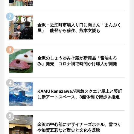
金沢・近江町市場入り口に肉まん「まんぷく
屋」 能登から移住、熊本支援も
金沢のしょうゆみそ蔵が新商品「醤油もろ
み」発売 コロナ禍で時間かけ職人が開発
KAMU kanazawaが東急スクエア屋上と竪町
に新アートスペース、3館体制で街歩き推進
金沢の中心部にデザイナーズホテル、雪づり
や加賀五彩など歴史と文化を反映