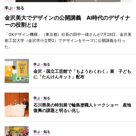
学ぶ・知る
金沢美大でデザインの公開講義 AI時代のデザイナ
ーの役割とは
「GKデザイン機構」（東京都）社長の田中一雄さんが7月28日、金沢美
術工芸大学（金沢市小立野2）でデザインをテーマに公開講義を行っ
た。
学ぶ・知る
金沢・国立工芸館で「もようわくわく」展 子ども
に「たんけんキット」配布
学ぶ・知る
石川県美の特別展で輪島塗職人トークショー 産地
復興の課題と明るい兆し
学ぶ・知る