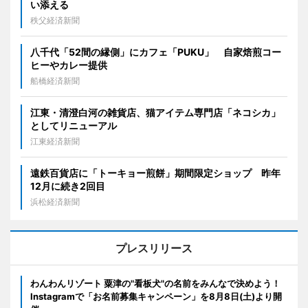
い添える
秩父経済新聞
八千代「52間の縁側」にカフェ「PUKU」 自家焙煎コー
ヒーやカレー提供
船橋経済新聞
江東・清澄白河の雑貨店、猫アイテム専門店「ネコシカ」
としてリニューアル
江東経済新聞
遠鉄百貨店に「トーキョー煎餅」期間限定ショップ 昨年
12月に続き2回目
浜松経済新聞
プレスリリース
わんわんリゾート 粟津の"看板犬"の名前をみんなで決めよう！
Instagramで「お名前募集キャンペーン」を8月8日(土)より開