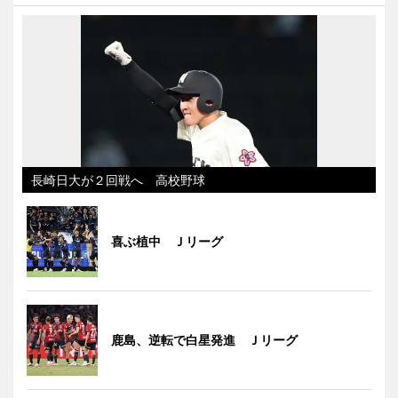
長崎日大が２回戦へ 高校野球
喜ぶ植中 Ｊリーグ
鹿島、逆転で白星発進 Ｊリーグ