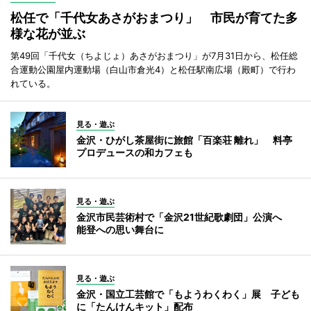
松任で「千代女あさがおまつり」 市民が育てた多
様な花が並ぶ
第49回「千代女（ちよじょ）あさがおまつり」が7月31日から、松任総
合運動公園屋内運動場（白山市倉光4）と松任駅南広場（殿町）で行わ
れている。
見る・遊ぶ
金沢・ひがし茶屋街に旅館「百楽荘 離れ」 料亭
プロデュースの和カフェも
見る・遊ぶ
金沢市民芸術村で「金沢21世紀歌劇団」公演へ
能登への思い舞台に
見る・遊ぶ
金沢・国立工芸館で「もようわくわく」展 子ども
に「たんけんキット」配布