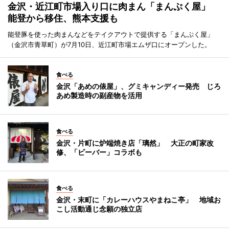
金沢・近江町市場入り口に肉まん「まんぷく屋」
能登から移住、熊本支援も
能登豚を使った肉まんなどをテイクアウトで提供する「まんぷく屋」
（金沢市青草町）が7月10日、近江町市場エムザ口にオープンした。
食べる
金沢「あめの俵屋」、グミキャンディー発売 じろ
あめ製造時の副産物を活用
食べる
金沢・片町に炉端焼き店「璃然」 大正の町家改
修、「ビーバー」コラボも
食べる
金沢・末町に「カレーハウスやまねこ亭」 地域お
こし活動通じ念願の独立店