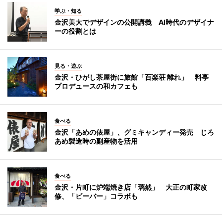
学ぶ・知る
金沢美大でデザインの公開講義 AI時代のデザイナ
ーの役割とは
見る・遊ぶ
金沢・ひがし茶屋街に旅館「百楽荘 離れ」 料亭
プロデュースの和カフェも
食べる
金沢「あめの俵屋」、グミキャンディー発売 じろ
あめ製造時の副産物を活用
食べる
金沢・片町に炉端焼き店「璃然」 大正の町家改
修、「ビーバー」コラボも