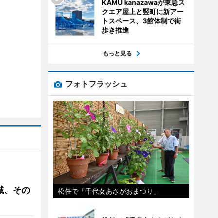
KAMU kanazawaが東急ス
クエア屋上と竪町に新アー
トスペース、3館体制で街
歩き推進
もっと見る
フォトフラッシュ
城、その
松任で「千代女あさがおまつり」