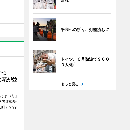
野球
平和への祈り、灯籠流しに
ドイツ、６月熱波で９６０
０人死亡
まつ
な花が並
もっと見る
がおまつり」
屋内運動場
殿町）で行