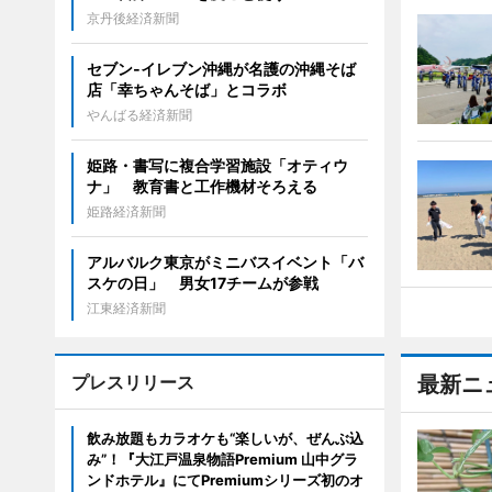
京丹後経済新聞
セブン‐イレブン沖縄が名護の沖縄そば
店「幸ちゃんそば」とコラボ
やんばる経済新聞
姫路・書写に複合学習施設「オティウ
ナ」 教育書と工作機材そろえる
姫路経済新聞
アルバルク東京がミニバスイベント「バ
スケの日」 男女17チームが参戦
江東経済新聞
プレスリリース
最新ニ
飲み放題もカラオケも“楽しいが、ぜんぶ込
み”！『大江戸温泉物語Premium 山中グラ
ンドホテル』にてPremiumシリーズ初のオ