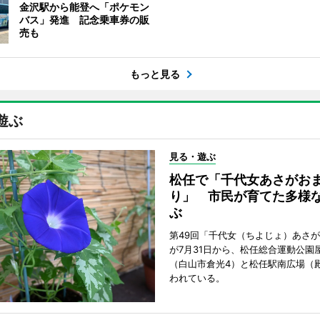
金沢駅から能登へ「ポケモン
バス」発進 記念乗車券の販
売も
もっと見る
遊ぶ
見る・遊ぶ
松任で「千代女あさがお
り」 市民が育てた多様
ぶ
第49回「千代女（ちよじょ）あさ
が7月31日から、松任総合運動公園
（白山市倉光4）と松任駅南広場（
われている。