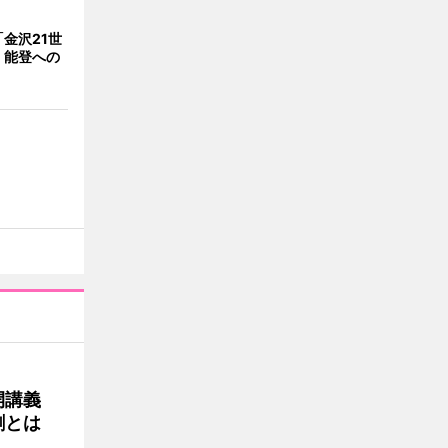
金沢21世
 能登への
公開講義
割とは