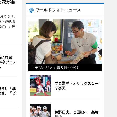
な花が並
ワールドフォトニュース
がおまつり」
屋内運動場
殿町）で行
街に旅館
料亭プロデ
も
「デジポリス」普及呼び掛け
プロ野球・オリックス１―
３楽天
焼き店「璃
改修、「ビ
佐野日大、２回戦へ 高校