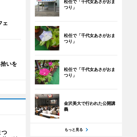
松任で「千代女あさがおま
つり」
フェ
松任で「千代女あさがおま
つり」
み拾いを
松任で「千代女あさがおま
つり」
金沢美大で行われた公開講
義
もっと見る
まつ