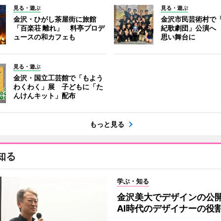
見る・遊ぶ
見る・遊ぶ
金沢・ひがし茶屋街に旅館
金沢市民芸術村で「
「百楽荘 離れ」 料亭プロデ
紀歌劇団」公演へ
ュースの和カフェも
思い舞台に
見る・遊ぶ
金沢・国立工芸館で「もよう
わくわく」展 子どもに「た
んけんキット」配布
もっと見る
知る
学ぶ・知る
金沢美大でデザインの
AI時代のデザイナーの役