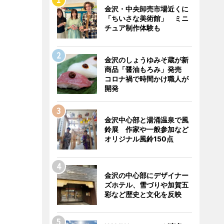
金沢・中央卸売市場近くに
「ちいさな美術館」 ミニ
チュア制作体験も
金沢のしょうゆみそ蔵が新
商品「醤油もろみ」発売
コロナ禍で時間かけ職人が
開発
金沢中心部と湯涌温泉で風
鈴展 作家や一般参加など
オリジナル風鈴150点
金沢の中心部にデザイナー
ズホテル、雪づりや加賀五
彩など歴史と文化を反映