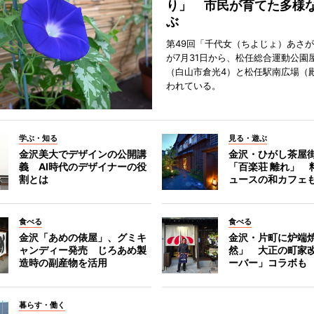
り」 市民が育てた多様
ぶ
第49回「千代女（ちよじょ）あさ
が7月31日から、松任総合運動公園
（白山市倉光4）と松任駅南広場（
われている。
学ぶ・知る
見る・遊ぶ
金沢美大でデザインの公開講
金沢・ひがし茶屋
義 AI時代のデザイナーの役
「百楽荘 離れ」 
割とは
ュースの和カフェ
食べる
食べる
金沢「あめの俵屋」、グミキ
金沢・片町に炉端
ャンディー発売 じろあめ製
然」 大正の町家
造時の副産物を活用
ーバー」コラボも
暮らす・働く