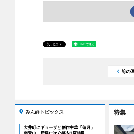
前の
みん経トピックス
特集
大井町にギョーザと創作中華「蓮月」
南青山、新橋に次ぐ都内3店舗目