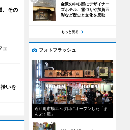
金沢の中心部にデザイナー
城、その
ズホテル、雪づりや加賀五
彩など歴史と文化を反映
もっと見る
フェ
フォトフラッシュ
み拾いを
近江町市場エムザ口にオープンした「ま
んぷく屋」