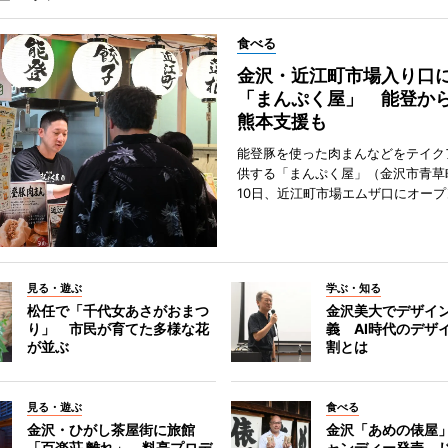
食べる
金沢・近江町市場入り口
「まんぷく屋」 能登か
熊本支援も
能登豚を使った肉まんなどをテイク
供する「まんぷく屋」（金沢市青草
10日、近江町市場エムザ口にオープ
見る・遊ぶ
学ぶ・知る
松任で「千代女あさがおまつ
金沢美大でデザイ
り」 市民が育てた多様な花
義 AI時代のデザ
が並ぶ
割とは
見る・遊ぶ
食べる
金沢・ひがし茶屋街に旅館
金沢「あめの俵屋
「百楽荘 離れ」 料亭プロデ
ャンディー発売 