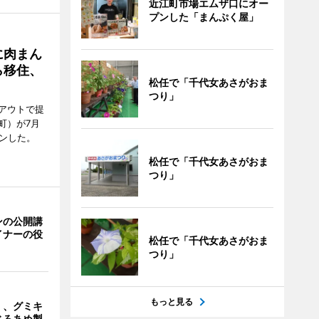
近江町市場エムザ口にオー
プンした「まんぷく屋」
に肉まん
ら移住、
松任で「千代女あさがおま
つり」
アウトで提
町）が7月
ンした。
松任で「千代女あさがおま
つり」
ンの公開講
イナーの役
松任で「千代女あさがおま
つり」
もっと見る
」、グミキ
じろあめ製