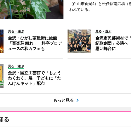
（白山市倉光4）と松任駅南広場（
われている。
見る・遊ぶ
見る・遊ぶ
金沢・ひがし茶屋街に旅館
金沢市民芸術村で「
「百楽荘 離れ」 料亭プロデ
紀歌劇団」公演へ
ュースの和カフェも
思い舞台に
見る・遊ぶ
金沢・国立工芸館で「もよう
わくわく」展 子どもに「た
んけんキット」配布
もっと見る
知る