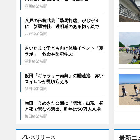
品川経済新聞
八戸の伝統武芸「騎馬打毬」がお守り
に 新羅神社、透明感のある切り絵で
八戸経済新聞
さいたまで子ども向け体験イベント「夏
ラボ」 救命や防犯学ぶ
浦和経済新聞
飯田「ギャラリー南無」の睡蓮池 赤い
スイレンが見頃迎える
飯田経済新聞
梅田・うめきた公園に「雲海」出現 昼
と夜で異なる演出、昨年は50万人来場
梅田経済新聞
プレスリリース
最新ニ