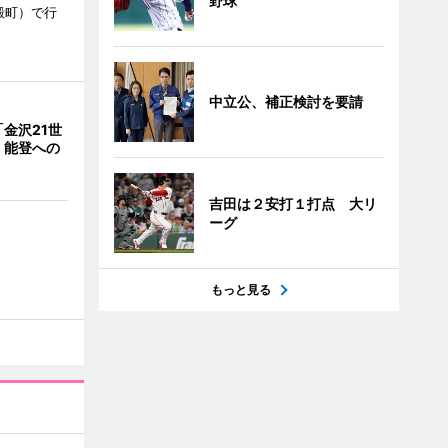
野球
殿町）で行
中立公、補正検討を要請
金沢21世
 能登への
吉田は２安打１打点 大リ
ーグ
もっと見る