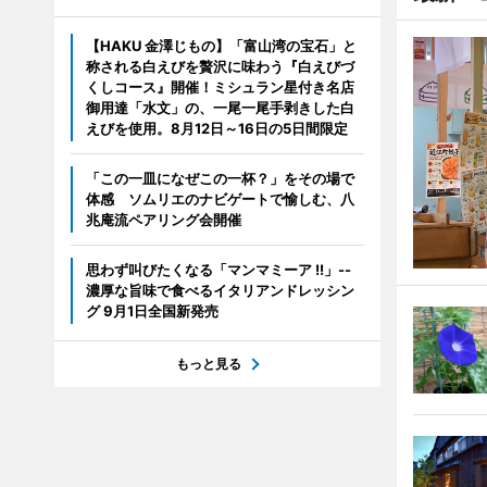
【HAKU 金澤じもの】「富山湾の宝石」と
称される白えびを贅沢に味わう『白えびづ
くしコース』開催！ミシュラン星付き名店
御用達「水文」の、一尾一尾手剥きした白
えびを使用。8月12日～16日の5日間限定
「この一皿になぜこの一杯？」をその場で
体感 ソムリエのナビゲートで愉しむ、八
兆庵流ペアリング会開催
思わず叫びたくなる「マンマミーア !!」--
濃厚な旨味で食べるイタリアンドレッシン
グ 9月1日全国新発売
もっと見る