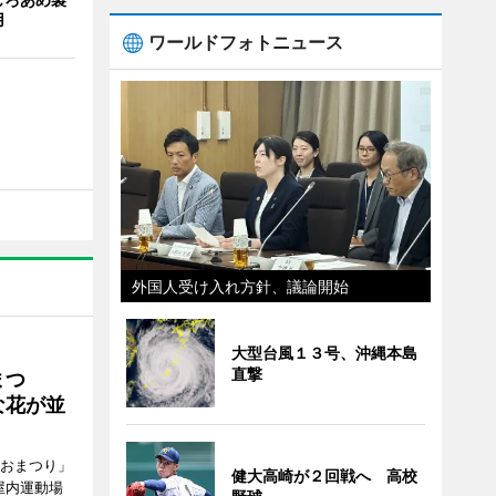
用
ワールドフォトニュース
外国人受け入れ方針、議論開始
大型台風１３号、沖縄本島
直撃
まつ
な花が並
がおまつり」
健大高崎が２回戦へ 高校
屋内運動場