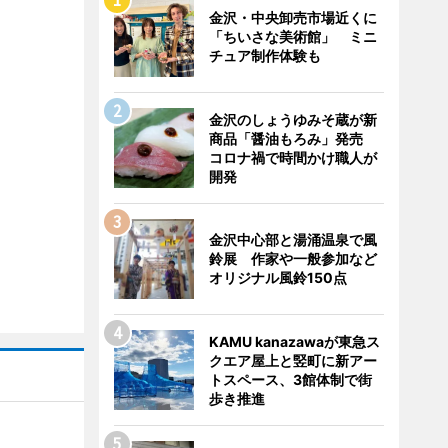
金沢・中央卸売市場近くに
「ちいさな美術館」 ミニ
チュア制作体験も
金沢のしょうゆみそ蔵が新
商品「醤油もろみ」発売
コロナ禍で時間かけ職人が
開発
金沢中心部と湯涌温泉で風
鈴展 作家や一般参加など
オリジナル風鈴150点
KAMU kanazawaが東急ス
クエア屋上と竪町に新アー
トスペース、3館体制で街
歩き推進