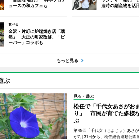
ュースの和カフェも
造時の副産物を活
食べる
金沢・片町に炉端焼き店「璃
然」 大正の町家改修、「ビ
ーバー」コラボも
もっと見る
遊ぶ
見る・遊ぶ
松任で「千代女あさがお
り」 市民が育てた多様
ぶ
第49回「千代女（ちよじょ）あさ
が7月31日から、松任総合運動公園