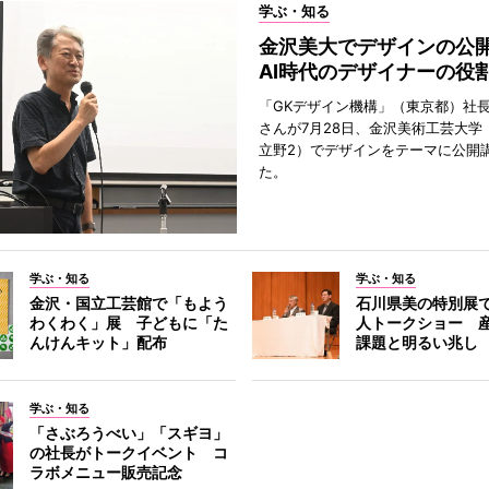
学ぶ・知る
金沢美大でデザインの
AI時代のデザイナーの役
「GKデザイン機構」（東京都）社
さんが7月28日、金沢美術工芸大学
立野2）でデザインをテーマに公開
た。
学ぶ・知る
学ぶ・知る
金沢・国立工芸館で「もよう
石川県美の特別展
わくわく」展 子どもに「た
人トークショー 
んけんキット」配布
課題と明るい兆し
学ぶ・知る
「さぶろうべい」「スギヨ」
の社長がトークイベント コ
ラボメニュー販売記念