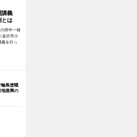
公開講義
割とは
長の田中一雄
（金沢市小
講義を行っ
で輪島塗職
産地復興の