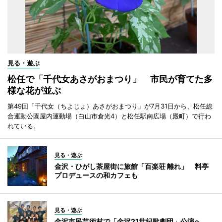
見る・遊ぶ
松任で「千代女あさがおまつり」 市民が育てた多
様な花が並ぶ
第49回「千代女（ちよじょ）あさがおまつり」が7月31日から、松任総
合運動公園屋内運動場（白山市倉光4）と松任駅南広場（殿町）で行わ
れている。
見る・遊ぶ
金沢・ひがし茶屋街に旅館「百楽荘 離れ」 料亭
プロデュースの和カフェも
見る・遊ぶ
金沢市民芸術村で「金沢21世紀歌劇団」公演へ