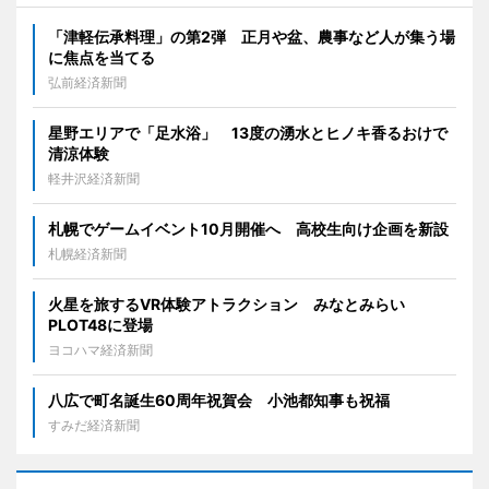
「津軽伝承料理」の第2弾 正月や盆、農事など人が集う場
に焦点を当てる
弘前経済新聞
星野エリアで「足水浴」 13度の湧水とヒノキ香るおけで
清涼体験
軽井沢経済新聞
札幌でゲームイベント10月開催へ 高校生向け企画を新設
札幌経済新聞
火星を旅するVR体験アトラクション みなとみらい
PLOT48に登場
ヨコハマ経済新聞
八広で町名誕生60周年祝賀会 小池都知事も祝福
すみだ経済新聞