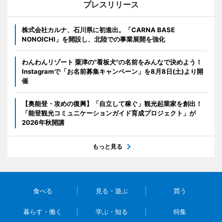
プレスリリース
株式会社カルナ、石川県に初進出。「CARNA BASE
NONOICHI」を開設し、北陸での事業展開を強化
わんわんリゾート 粟津の"看板犬"の名前をみんなで決めよう！
Instagramで「お名前募集キャンペーン」を8月8日(土)より開
催
【奥能登・攻めの復興】「自立して稼ぐ」観光起業家を創出！
「能登観光コミュニケーションガイド育成プロジェクト」が
2026年秋開講
もっと見る
食べる
見る・遊ぶ
買う
暮らす・働く
学ぶ・知る
特集