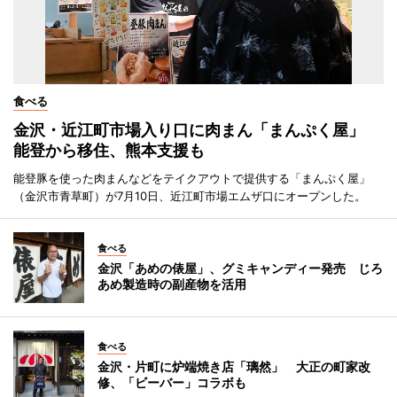
食べる
金沢・近江町市場入り口に肉まん「まんぷく屋」
能登から移住、熊本支援も
能登豚を使った肉まんなどをテイクアウトで提供する「まんぷく屋」
（金沢市青草町）が7月10日、近江町市場エムザ口にオープンした。
食べる
金沢「あめの俵屋」、グミキャンディー発売 じろ
あめ製造時の副産物を活用
食べる
金沢・片町に炉端焼き店「璃然」 大正の町家改
修、「ビーバー」コラボも