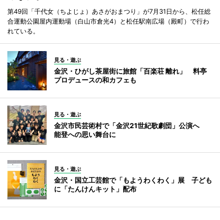
第49回「千代女（ちよじょ）あさがおまつり」が7月31日から、松任総
合運動公園屋内運動場（白山市倉光4）と松任駅南広場（殿町）で行わ
れている。
見る・遊ぶ
金沢・ひがし茶屋街に旅館「百楽荘 離れ」 料亭
プロデュースの和カフェも
見る・遊ぶ
金沢市民芸術村で「金沢21世紀歌劇団」公演へ
能登への思い舞台に
見る・遊ぶ
金沢・国立工芸館で「もようわくわく」展 子ども
に「たんけんキット」配布