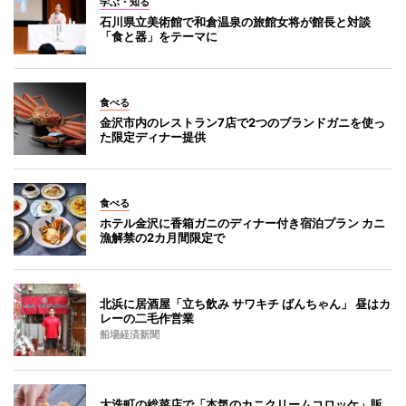
学ぶ・知る
石川県立美術館で和倉温泉の旅館女将が館長と対談
「食と器」をテーマに
食べる
金沢市内のレストラン7店で2つのブランドガニを使っ
た限定ディナー提供
食べる
ホテル金沢に香箱ガニのディナー付き宿泊プラン カニ
漁解禁の2カ月間限定で
北浜に居酒屋「立ち飲み サワキチ ばんちゃん」 昼はカ
レーの二毛作営業
船場経済新聞
大洗町の総菜店で「本気のカニクリームコロッケ」販