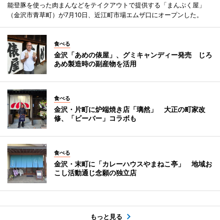
能登豚を使った肉まんなどをテイクアウトで提供する「まんぷく屋」
（金沢市青草町）が7月10日、近江町市場エムザ口にオープンした。
食べる
金沢「あめの俵屋」、グミキャンディー発売 じろ
あめ製造時の副産物を活用
食べる
金沢・片町に炉端焼き店「璃然」 大正の町家改
修、「ビーバー」コラボも
食べる
金沢・末町に「カレーハウスやまねこ亭」 地域お
こし活動通じ念願の独立店
もっと見る