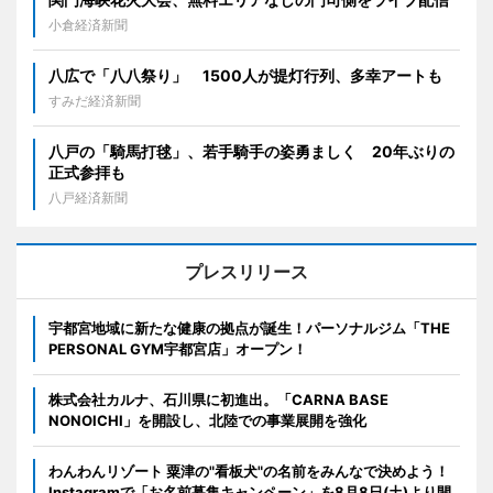
小倉経済新聞
八広で「八八祭り」 1500人が提灯行列、多幸アートも
すみだ経済新聞
八戸の「騎馬打毬」、若手騎手の姿勇ましく 20年ぶりの
正式参拝も
八戸経済新聞
プレスリリース
宇都宮地域に新たな健康の拠点が誕生！パーソナルジム「THE
PERSONAL GYM宇都宮店」オープン！
株式会社カルナ、石川県に初進出。「CARNA BASE
NONOICHI」を開設し、北陸での事業展開を強化
わんわんリゾート 粟津の"看板犬"の名前をみんなで決めよう！
Instagramで「お名前募集キャンペーン」を8月8日(土)より開