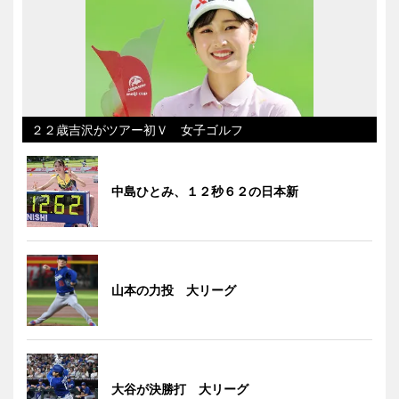
２２歳吉沢がツアー初Ｖ 女子ゴルフ
中島ひとみ、１２秒６２の日本新
山本の力投 大リーグ
大谷が決勝打 大リーグ