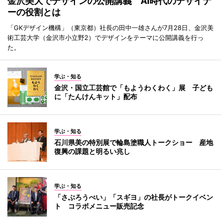
金沢美大でデザインの公開講義 AI時代のデザイナ
ーの役割とは
「GKデザイン機構」（東京都）社長の田中一雄さんが7月28日、金沢美
術工芸大学（金沢市小立野2）でデザインをテーマに公開講義を行っ
た。
学ぶ・知る
金沢・国立工芸館で「もようわくわく」展 子ども
に「たんけんキット」配布
学ぶ・知る
石川県美の特別展で輪島塗職人トークショー 産地
復興の課題と明るい兆し
学ぶ・知る
「さぶろうべい」「スギヨ」の社長がトークイベン
ト コラボメニュー販売記念