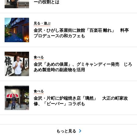
ーの役割とは
見る・遊ぶ
金沢・ひがし茶屋街に旅館「百楽荘 離れ」 料亭
プロデュースの和カフェも
食べる
金沢「あめの俵屋」、グミキャンディー発売 じろ
あめ製造時の副産物を活用
食べる
金沢・片町に炉端焼き店「璃然」 大正の町家改
修、「ビーバー」コラボも
もっと見る