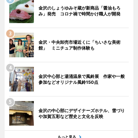
金沢のしょうゆみそ蔵が新商品「醤油もろ
み」発売 コロナ禍で時間かけ職人が開発
金沢・中央卸売市場近くに「ちいさな美術
館」 ミニチュア制作体験も
金沢中心部と湯涌温泉で風鈴展 作家や一般
参加などオリジナル風鈴150点
金沢の中心部にデザイナーズホテル、雪づり
や加賀五彩など歴史と文化を反映
もっと見る