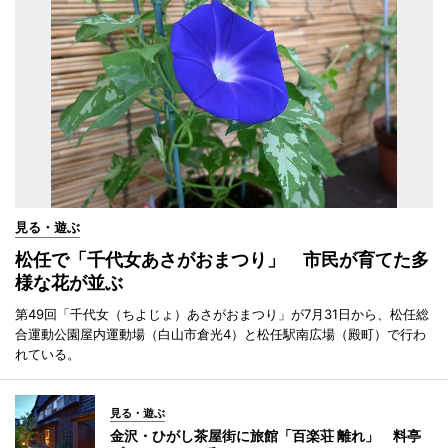
見る・遊ぶ
松任で「千代女あさがおまつり」 市民が育てた多
様な花が並ぶ
第49回「千代女（ちよじょ）あさがおまつり」が7月31日から、松任総
合運動公園屋内運動場（白山市倉光4）と松任駅南広場（殿町）で行わ
れている。
見る・遊ぶ
金沢・ひがし茶屋街に旅館「百楽荘 離れ」 料亭