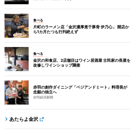
食べる
片町のラーメン店「金沢濃厚煮干豚骨 伊乃心」 開店か
ら1カ月たつも行列絶えず
食べる
金沢の和食店、2店舗目はワイン居酒屋 古民家の長屋を
改修しワインショップ隣接
赤羽の創作ダイニング「ベジアンドミート」料理長が
念願の独立へ
赤羽経済新聞
あたらよ金沢