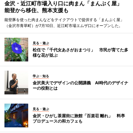
金沢・近江町市場入り口に肉まん「まんぷく屋」
能登から移住、熊本支援も
能登豚を使った肉まんなどをテイクアウトで提供する「まんぷく屋」
（金沢市青草町）が7月10日、近江町市場エムザ口にオープンした。
見る・遊ぶ
松任で「千代女あさがおまつり」 市民が育てた多
様な花が並ぶ
学ぶ・知る
金沢美大でデザインの公開講義 AI時代のデザイナ
ーの役割とは
見る・遊ぶ
金沢・ひがし茶屋街に旅館「百楽荘 離れ」 料亭
プロデュースの和カフェも