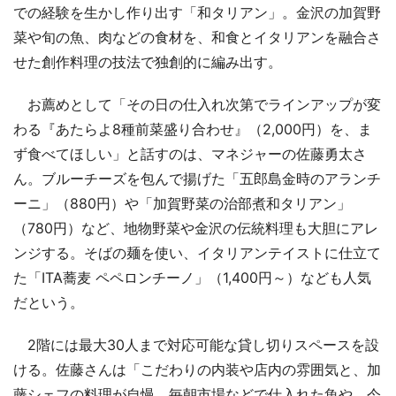
での経験を生かし作り出す「和タリアン」。金沢の加賀野
菜や旬の魚、肉などの食材を、和食とイタリアンを融合さ
せた創作料理の技法で独創的に編み出す。
お薦めとして「その日の仕入れ次第でラインアップが変
わる『あたらよ8種前菜盛り合わせ』（2,000円）を、ま
ず食べてほしい」と話すのは、マネジャーの佐藤勇太さ
ん。ブルーチーズを包んで揚げた「五郎島金時のアランチ
ーニ」（880円）や「加賀野菜の治部煮和タリアン」
（780円）など、地物野菜や金沢の伝統料理も大胆にアレ
ンジする。そばの麺を使い、イタリアンテイストに仕立て
た「ITA蕎麦 ペペロンチーノ」（1,400円～）なども人気
だという。
2階には最大30人まで対応可能な貸し切りスペースを設
ける。佐藤さんは「こだわりの内装や店内の雰囲気と、加
藤シェフの料理が自慢。毎朝市場などで仕入れた魚や、今