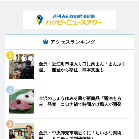
アクセスランキング
金沢・近江町市場入り口に肉まん「まんぷく
屋」 能登から移住、熊本支援も
金沢のしょうゆみそ蔵が新商品「醤油もろ
み」発売 コロナ禍で時間かけ職人が開発
金沢・中央卸売市場近くに「ちいさな美術
館」 ミニチュア制作体験も