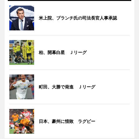
米上院、ブランチ氏の司法長官人事承認
柏、開幕白星 Ｊリーグ
町田、大勝で発進 Ｊリーグ
日本、豪州に惜敗 ラグビー