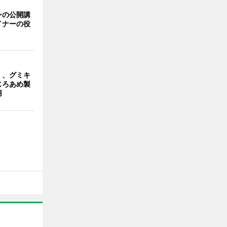
ンの公開講
イナーの役
」、グミキ
じろあめ製
用