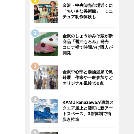
金沢・中央卸売市場近くに
「ちいさな美術館」 ミニ
チュア制作体験も
金沢のしょうゆみそ蔵が新
商品「醤油もろみ」発売
コロナ禍で時間かけ職人が
開発
金沢中心部と湯涌温泉で風
鈴展 作家や一般参加など
オリジナル風鈴150点
KAMU kanazawaが東急ス
クエア屋上と竪町に新アー
トスペース、3館体制で街
歩き推進