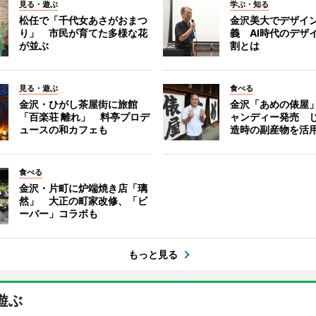
見る・遊ぶ
学ぶ・知る
松任で「千代女あさがおまつ
金沢美大でデザイ
り」 市民が育てた多様な花
義 AI時代のデザ
が並ぶ
割とは
見る・遊ぶ
食べる
金沢・ひがし茶屋街に旅館
金沢「あめの俵屋
「百楽荘 離れ」 料亭プロデ
ャンディー発売 
ュースの和カフェも
造時の副産物を活
食べる
金沢・片町に炉端焼き店「璃
然」 大正の町家改修、「ビ
ーバー」コラボも
もっと見る
遊ぶ