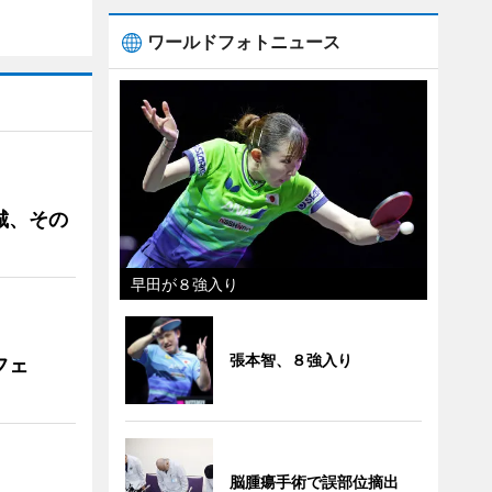
ワールドフォトニュース
城、その
早田が８強入り
張本智、８強入り
フェ
脳腫瘍手術で誤部位摘出