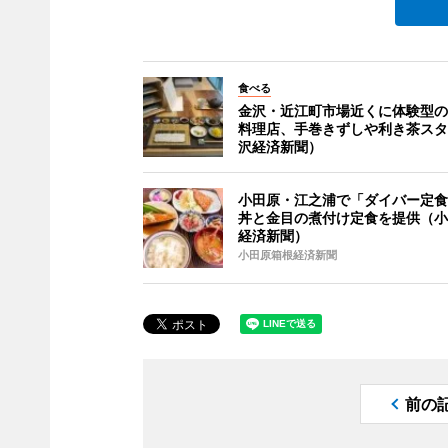
食べる
金沢・近江町市場近くに体験型の
料理店、手巻きずしや利き茶スタ
沢経済新聞）
小田原・江之浦で「ダイバー定食
丼と金目の煮付け定食を提供（小
経済新聞）
小田原箱根経済新聞
前の