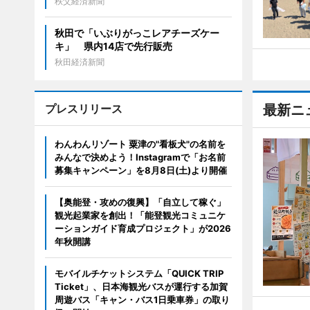
秩父経済新聞
秋田で「いぶりがっこレアチーズケー
キ」 県内14店で先行販売
秋田経済新聞
プレスリリース
最新ニ
わんわんリゾート 粟津の"看板犬"の名前を
みんなで決めよう！Instagramで「お名前
募集キャンペーン」を8月8日(土)より開催
【奥能登・攻めの復興】「自立して稼ぐ」
観光起業家を創出！「能登観光コミュニケ
ーションガイド育成プロジェクト」が2026
年秋開講
モバイルチケットシステム「QUICK TRIP
Ticket」、日本海観光バスが運行する加賀
周遊バス「キャン・バス1日乗車券」の取り