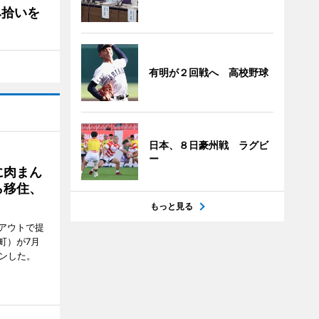
み拾いを
有明が２回戦へ 高校野球
日本、８日豪州戦 ラグビ
ー
に肉まん
ら移住、
もっと見る
アウトで提
町）が7月
ンした。