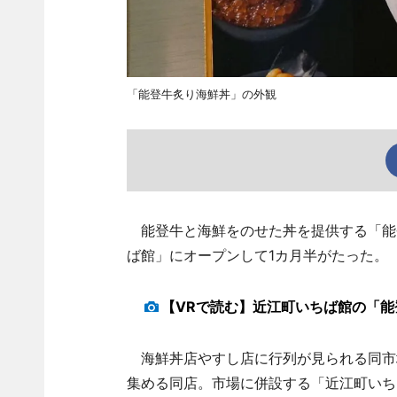
「能登牛炙り海鮮丼」の外観
能登牛と海鮮をのせた丼を提供する「能
ば館」にオープンして1カ月半がたった。
【VRで読む】近江町いちば館の「能
海鮮丼店やすし店に行列が見られる同市
集める同店。市場に併設する「近江町いち