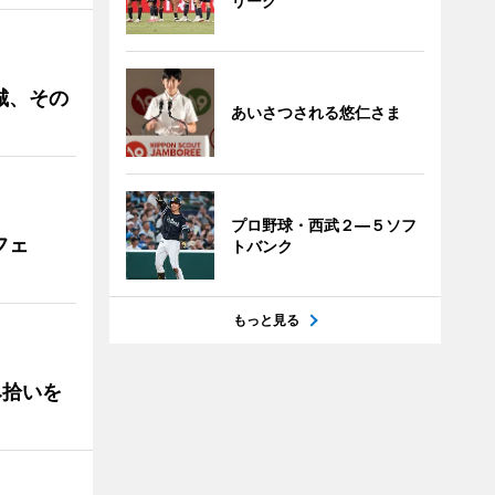
リーグ
城、その
あいさつされる悠仁さま
プロ野球・西武２―５ソフ
フェ
トバンク
もっと見る
み拾いを