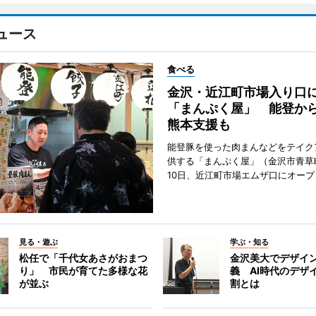
ュース
食べる
金沢・近江町市場入り口
「まんぷく屋」 能登か
熊本支援も
能登豚を使った肉まんなどをテイク
供する「まんぷく屋」（金沢市青草
10日、近江町市場エムザ口にオープ
見る・遊ぶ
学ぶ・知る
松任で「千代女あさがおまつ
金沢美大でデザイ
り」 市民が育てた多様な花
義 AI時代のデザ
が並ぶ
割とは