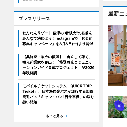
最新ニ
プレスリリース
わんわんリゾート 粟津の"看板犬"の名前を
みんなで決めよう！Instagramで「お名前
募集キャンペーン」を8月8日(土)より開催
【奥能登・攻めの復興】「自立して稼ぐ」
観光起業家を創出！「能登観光コミュニケ
ーションガイド育成プロジェクト」が2026
年秋開講
モバイルチケットシステム「QUICK TRIP
Ticket」、日本海観光バスが運行する加賀
周遊バス「キャン・バス1日乗車券」の取り
扱い開始
もっと見る