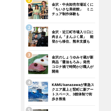
金沢・中央卸売市場近くに
「ちいさな美術館」 ミニ
チュア制作体験も
金沢・近江町市場入り口に
肉まん「まんぷく屋」 能
登から移住、熊本支援も
金沢のしょうゆみそ蔵が新
商品「醤油もろみ」発売
コロナ禍で時間かけ職人が
開発
KAMU kanazawaが東急ス
クエア屋上と竪町に新アー
トスペース、3館体制で街
歩き推進