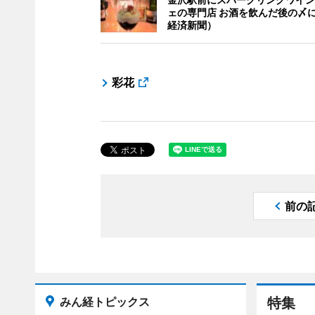
ェの専門店 お酒を飲んだ後の〆
経済新聞）
彩花
前の
みん経トピックス
特集