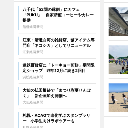
八千代「52間の縁側」にカフェ
「PUKU」 自家焙煎コーヒーやカレー
提供
船橋経済新聞
江東・清澄白河の雑貨店、猫アイテム専
門店「ネコシカ」としてリニューアル
江東経済新聞
遠鉄百貨店に「トーキョー煎餅」期間限
定ショップ 昨年12月に続き2回目
浜松経済新聞
大仙の払田柵跡で「まつり彩夏せんぼ
く」 新企画加え開催へ
大仙経済新聞
札幌・AOAOで進化学ぶスタンプラリ
ー 小学生向けラボツアーも
札幌経済新聞