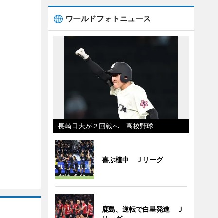
ワールドフォトニュース
長崎日大が２回戦へ 高校野球
喜ぶ植中 Ｊリーグ
鹿島、逆転で白星発進 Ｊ