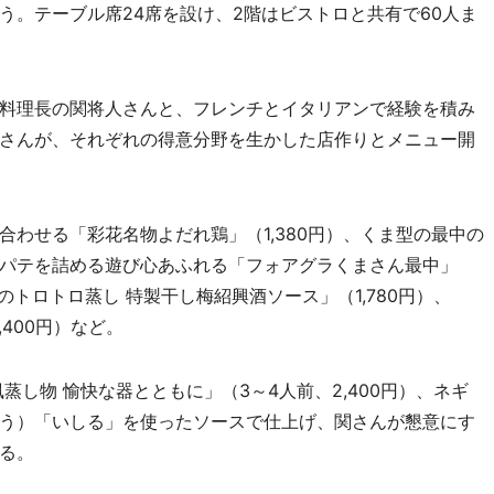
う。テーブル席24席を設け、2階はビストロと共有で60人ま
料理長の関将人さんと、フレンチとイタリアンで経験を積み
さんが、それぞれの得意分野を生かした店作りとメニュー開
わせる「彩花名物よだれ鶏」（1,380円）、くま型の最中の
パテを詰める遊び心あふれる「フォアグラくまさん最中」
のトロトロ蒸し 特製干し梅紹興酒ソース」（1,780円）、
400円）など。
し物 愉快な器とともに」（3～4人前、2,400円）、ネギ
う）「いしる」を使ったソースで仕上げ、関さんが懇意にす
る。