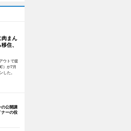
に肉まん
ら移住、
アウトで提
町）が7月
ンした。
ンの公開講
イナーの役