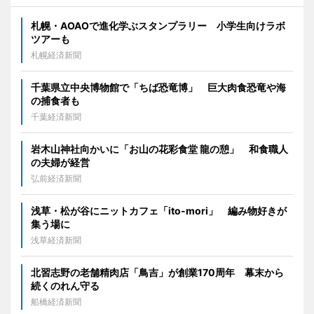
札幌・AOAOで進化学ぶスタンプラリー 小学生向けラボ
ツアーも
札幌経済新聞
千葉県立中央博物館で「ちば恐竜博」 巨大肉食恐竜や海
の捕食者も
千葉経済新聞
岩木山神社向かいに「お山の花彩食堂 龍の憩」 和食職人
の夫婦が経営
弘前経済新聞
浅草・松が谷にニットカフェ「ito-mori」 編み物好きが
集う場に
浅草経済新聞
北習志野の老舗精肉店「鳥吉」が創業170周年 幕末から
続くのれん守る
船橋経済新聞