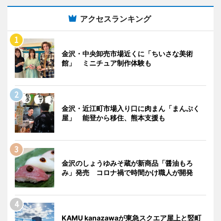
アクセスランキング
金沢・中央卸売市場近くに「ちいさな美術
館」 ミニチュア制作体験も
金沢・近江町市場入り口に肉まん「まんぷく
屋」 能登から移住、熊本支援も
金沢のしょうゆみそ蔵が新商品「醤油もろ
み」発売 コロナ禍で時間かけ職人が開発
KAMU kanazawaが東急スクエア屋上と竪町