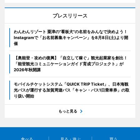
プレスリリース
わんわんリゾート 粟津の"看板犬"の名前をみんなで決めよう！
Instagramで「お名前募集キャンペーン」を8月8日(土)より開
催
【奥能登・攻めの復興】「自立して稼ぐ」観光起業家を創出！
「能登観光コミュニケーションガイド育成プロジェクト」が
2026年秋開講
モバイルチケットシステム「QUICK TRIP Ticket」、日本海観
光バスが運行する加賀周遊バス「キャン・バス1日乗車券」の取
り扱い開始
もっと見る
食べる
見る・遊ぶ
買う