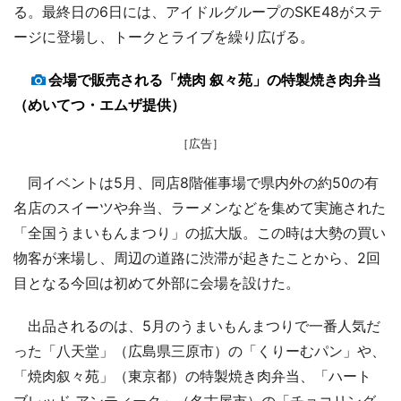
る。最終日の6日には、アイドルグループのSKE48がステ
ージに登場し、トークとライブを繰り広げる。
会場で販売される「焼肉 叙々苑」の特製焼き肉弁当
（めいてつ・エムザ提供）
［広告］
同イベントは5月、同店8階催事場で県内外の約50の有
名店のスイーツや弁当、ラーメンなどを集めて実施された
「全国うまいもんまつり」の拡大版。この時は大勢の買い
物客が来場し、周辺の道路に渋滞が起きたことから、2回
目となる今回は初めて外部に会場を設けた。
出品されるのは、5月のうまいもんまつりで一番人気だ
った「八天堂」（広島県三原市）の「くりーむパン」や、
「焼肉叙々苑」（東京都）の特製焼き肉弁当、「ハート
ブレッド アンティーク」（名古屋市）の「チョコリング