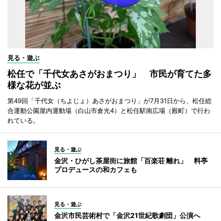
見る・遊ぶ
松任で「千代女あさがおまつり」 市民が育てた多
様な花が並ぶ
第49回「千代女（ちよじょ）あさがおまつり」が7月31日から、松任総
合運動公園屋内運動場（白山市倉光4）と松任駅南広場（殿町）で行わ
れている。
見る・遊ぶ
金沢・ひがし茶屋街に旅館「百楽荘 離れ」 料亭
プロデュースの和カフェも
見る・遊ぶ
金沢市民芸術村で「金沢21世紀歌劇団」公演へ