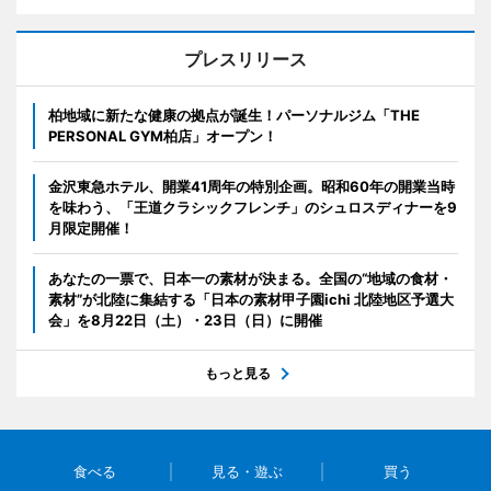
プレスリリース
柏地域に新たな健康の拠点が誕生！パーソナルジム「THE
PERSONAL GYM柏店」オープン！
金沢東急ホテル、開業41周年の特別企画。昭和60年の開業当時
を味わう、「王道クラシックフレンチ」のシュロスディナーを9
月限定開催！
あなたの一票で、日本一の素材が決まる。全国の“地域の食材・
素材”が北陸に集結する「日本の素材甲子園ichi 北陸地区予選大
会」を8月22日（土）・23日（日）に開催
もっと見る
食べる
見る・遊ぶ
買う