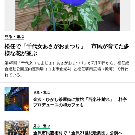
見る・遊ぶ
松任で「千代女あさがおまつり」 市民が育てた多
様な花が並ぶ
第49回「千代女（ちよじょ）あさがおまつり」が7月31日から、松任総
合運動公園屋内運動場（白山市倉光4）と松任駅南広場（殿町）で行わ
れている。
見る・遊ぶ
金沢・ひがし茶屋街に旅館「百楽荘 離れ」 料亭
プロデュースの和カフェも
見る・遊ぶ
金沢市民芸術村で「金沢21世紀歌劇団」公演へ