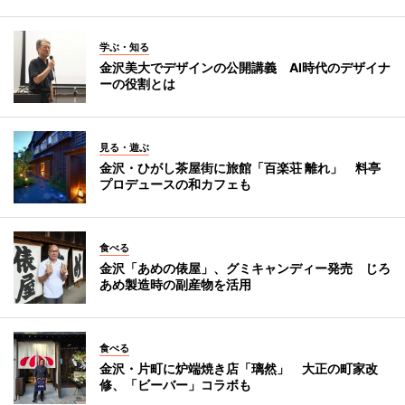
学ぶ・知る
金沢美大でデザインの公開講義 AI時代のデザイナ
ーの役割とは
見る・遊ぶ
金沢・ひがし茶屋街に旅館「百楽荘 離れ」 料亭
プロデュースの和カフェも
食べる
金沢「あめの俵屋」、グミキャンディー発売 じろ
あめ製造時の副産物を活用
食べる
金沢・片町に炉端焼き店「璃然」 大正の町家改
修、「ビーバー」コラボも