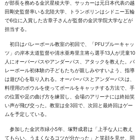
が部長を務める金沢星稜大学、サッカーは元日本代表の越
田剛史監督率いる北陸大学、トランポリンはシドニー五輪
で6位に入賞した古章子さんが監督の金沢学院大学などが
担当する。
初日はバレーボール教室の初回で、「PFUブルーキャッ
ツ」の岸本太道監督や清水亜寿里主将ら選手13人が児童10
人にオーバーパスやアンダーパス、アタックを教えた。バ
レーボール初体験の子どもたちが親しみやすいよう、指導
は遊び心を取り入れる。オーバーパスとアンダーパスは、
料理用のボウルを使ってボールをキャッチする方法で、手
の位置や足の曲げ方を練習し、会場のアリーナには終始笑
い声が飛び交った。教室は全3回で、次回と最終回はゲー
ムを予定している。
参加した金沢市緑小5年、塚野成君は「上手な人に教え
てもらい、うまくなるコツが分かった」と笑顔を見せ、同