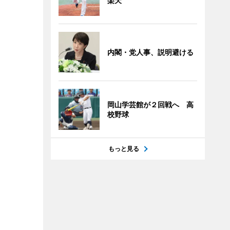
楽天
内閣・党人事、説明避ける
岡山学芸館が２回戦へ 高
校野球
もっと見る