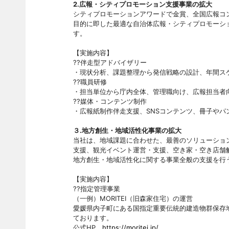
2.広報・シティプロモーション支援事業の拡大
シティプロモーションアワードで金賞、全国広報コ
目的に即した最適な自治体広報・シティプロモーシ
す。
【実施内容】
??伴走型アドバイザリー
・現状分析、課題整理から発信戦略の設計、年間ス
??職員研修
・担当単位から庁内全体、管理職向け、広報担当者
??媒体・コンテンツ制作
・広報紙制作伴走支援、SNSコンテンツ、冊子やパ
３.地方創生・地域活性化事業の拡大
当社は、地域課題に合わせた、最善のソリューショ
支援、観光イベント運営・支援、空き家・空き店舗
地方創生・地域活性化に関する事業全般の支援を行
【実施内容】
??指定管理事業
（一例）MORITEI（旧森家住宅）の運営
愛媛県内子町にある国指定重要伝統的建造物群保存
ております。
公式HP
https://moritei.jp/