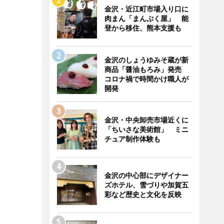
金沢・近江町市場入り口に
肉まん「まんぷく屋」 能
登から移住、熊本支援も
金沢のしょうゆみそ蔵が新
商品「醤油もろみ」発売
コロナ禍で時間かけ職人が
開発
金沢・中央卸売市場近くに
「ちいさな美術館」 ミニ
チュア制作体験も
金沢の中心部にデザイナー
ズホテル、雪づりや加賀五
彩など歴史と文化を反映