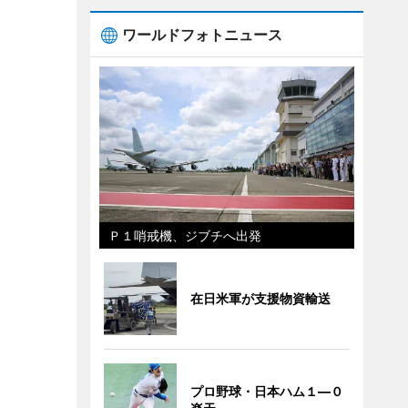
ワールドフォトニュース
Ｐ１哨戒機、ジブチへ出発
在日米軍が支援物資輸送
プロ野球・日本ハム１―０