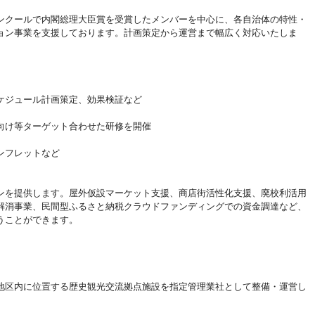
ンクールで内閣総理大臣賞を受賞したメンバーを中心に、各自治体の特性・
ョン事業を支援しております。計画策定から運営まで幅広く対応いたしま
ケジュール計画策定、効果検証など
向け等ターゲット合わせた研修を開催
ンフレットなど
ンを提供します。屋外仮設マーケット支援、商店街活性化支援、廃校利活用
解消事業、民間型ふるさと納税クラウドファンディングでの資金調達など、
うことができます。
地区内に位置する歴史観光交流拠点施設を指定管理業社として整備・運営し