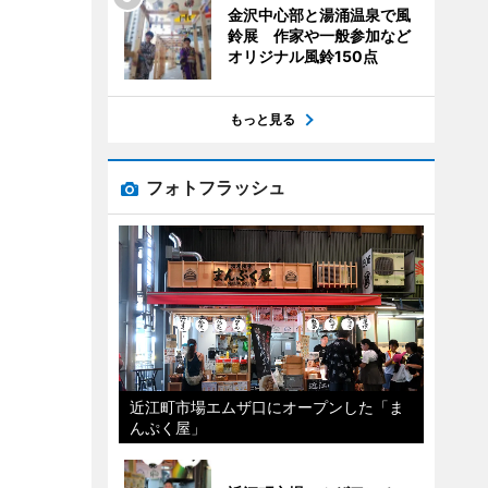
金沢中心部と湯涌温泉で風
鈴展 作家や一般参加など
オリジナル風鈴150点
もっと見る
フォトフラッシュ
近江町市場エムザ口にオープンした「ま
んぷく屋」