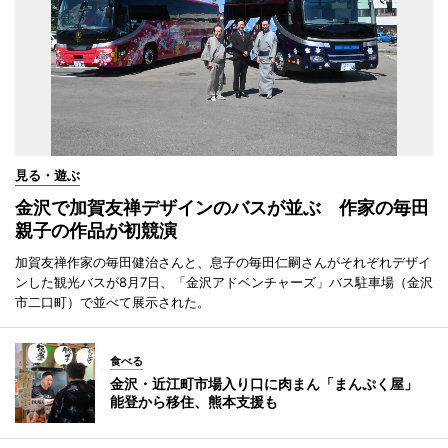
見る・遊ぶ
金沢で加賀友禅デザインのバスが並ぶ 作家の毎田
親子の作品が初競演
加賀友禅作家の毎田健治さんと、息子の毎田仁嗣さんがそれぞれデザイ
ンした観光バスが8月7日、「金沢アドベンチャーズ」バス駐車場（金沢
市二口町）で並べて展示された。
食べる
金沢・近江町市場入り口に肉まん「まんぷく屋」
能登から移住、熊本支援も