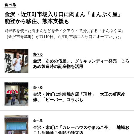
食べる
金沢・近江町市場入り口に肉まん「まんぷく屋」
能登から移住、熊本支援も
能登豚を使った肉まんなどをテイクアウトで提供する「まんぷく屋」
（金沢市青草町）が7月10日、近江町市場エムザ口にオープンした。
食べる
金沢「あめの俵屋」、グミキャンディー発売 じろ
あめ製造時の副産物を活用
食べる
金沢・片町に炉端焼き店「璃然」 大正の町家改
修、「ビーバー」コラボも
食べる
金沢・末町に「カレーハウスやまねこ亭」 地域お
こし活動通じ念願の独立店