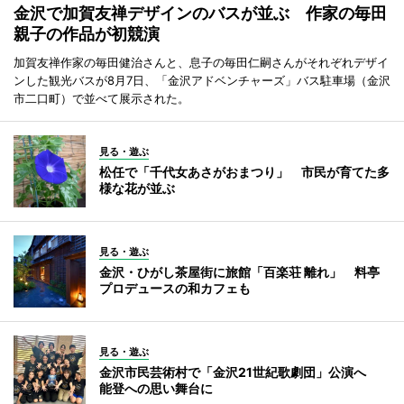
金沢で加賀友禅デザインのバスが並ぶ 作家の毎田
親子の作品が初競演
加賀友禅作家の毎田健治さんと、息子の毎田仁嗣さんがそれぞれデザイ
ンした観光バスが8月7日、「金沢アドベンチャーズ」バス駐車場（金沢
市二口町）で並べて展示された。
見る・遊ぶ
松任で「千代女あさがおまつり」 市民が育てた多
様な花が並ぶ
見る・遊ぶ
金沢・ひがし茶屋街に旅館「百楽荘 離れ」 料亭
プロデュースの和カフェも
見る・遊ぶ
金沢市民芸術村で「金沢21世紀歌劇団」公演へ
能登への思い舞台に