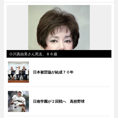
小川真由美さん死去、８６歳
日本被団協が結成７０年
日南学園が２回戦へ 高校野球