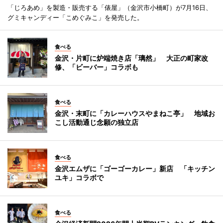
「じろあめ」を製造・販売する「俵屋」（金沢市小橋町）が7月16日、
グミキャンディー「こめぐみこ」を発売した。
食べる
金沢・片町に炉端焼き店「璃然」 大正の町家改
修、「ビーバー」コラボも
食べる
金沢・末町に「カレーハウスやまねこ亭」 地域お
こし活動通じ念願の独立店
食べる
金沢エムザに「ゴーゴーカレー」新店 「キッチン
ユキ」コラボで
食べる