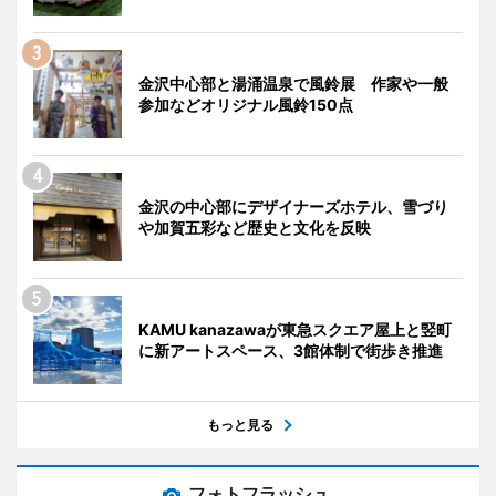
金沢中心部と湯涌温泉で風鈴展 作家や一般
参加などオリジナル風鈴150点
金沢の中心部にデザイナーズホテル、雪づり
や加賀五彩など歴史と文化を反映
KAMU kanazawaが東急スクエア屋上と竪町
に新アートスペース、3館体制で街歩き推進
もっと見る
フォトフラッシュ