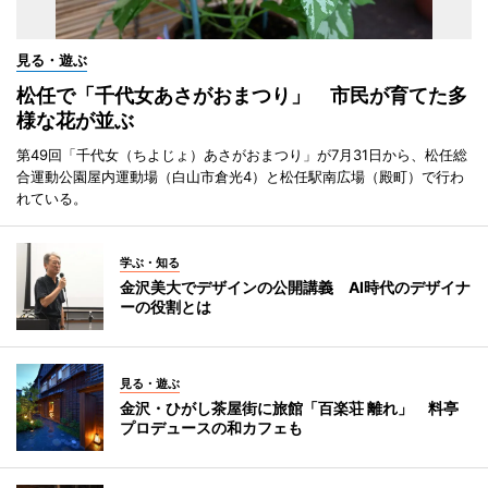
見る・遊ぶ
松任で「千代女あさがおまつり」 市民が育てた多
様な花が並ぶ
第49回「千代女（ちよじょ）あさがおまつり」が7月31日から、松任総
合運動公園屋内運動場（白山市倉光4）と松任駅南広場（殿町）で行わ
れている。
学ぶ・知る
金沢美大でデザインの公開講義 AI時代のデザイナ
ーの役割とは
見る・遊ぶ
金沢・ひがし茶屋街に旅館「百楽荘 離れ」 料亭
プロデュースの和カフェも