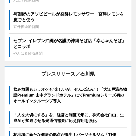
与謝野のアソビビールが発酵レモンサワー 宮津レモンを
皮ごと使う
京丹後経済新聞
セブン‐イレブン沖縄が名護の沖縄そば店「幸ちゃんそば」
とコラボ
やんばる経済新聞
プレスリリース／石川県
飲み放題もカラオケも“楽しいが、ぜんぶ込み”！『大江戸温泉物
語Premium 山中グランドホテル』にてPremiumシリーズ初の
オールインクルーシブ導入
「人を大切にする」を、経営と制度で形に。株式会社白山、生
成AIが加速させる光通信需要に応え採用を強化
柏地域に新たな健康の拠点が誕生！パーソナルジム「THE