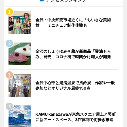
金沢・中央卸売市場近くに「ちいさな美術
館」 ミニチュア制作体験も
金沢のしょうゆみそ蔵が新商品「醤油もろ
み」発売 コロナ禍で時間かけ職人が開発
金沢中心部と湯涌温泉で風鈴展 作家や一般
参加などオリジナル風鈴150点
KAMU kanazawaが東急スクエア屋上と竪町
に新アートスペース、3館体制で街歩き推進