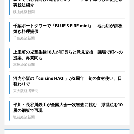
実践法紹介
狭山経済新聞
千葉ポートタワーで「BLUE＆FIRE mini」 地元店が鉄板
焼き料理提供
千葉経済新聞
上里町の児童生徒16人が町長らと意見交換 議場で町への
提案、再質問も
本庄経済新聞
河内小阪の「cuisine HAGI」が2周年 旬の食材使い、日
替わりで
東大阪経済新聞
平川・長谷川鉄工が全国大会一次審査に挑む 浮世絵を10
層の鋼板で再現
弘前経済新聞