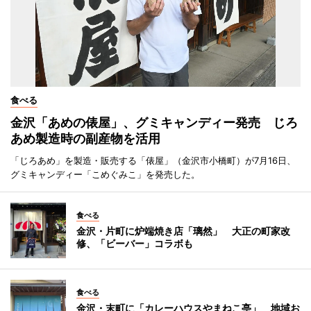
食べる
金沢「あめの俵屋」、グミキャンディー発売 じろ
あめ製造時の副産物を活用
「じろあめ」を製造・販売する「俵屋」（金沢市小橋町）が7月16日、
グミキャンディー「こめぐみこ」を発売した。
食べる
金沢・片町に炉端焼き店「璃然」 大正の町家改
修、「ビーバー」コラボも
食べる
金沢・末町に「カレーハウスやまねこ亭」 地域お