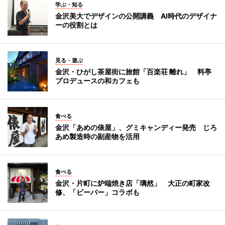
学ぶ・知る
金沢美大でデザインの公開講義 AI時代のデザイナ
ーの役割とは
見る・遊ぶ
金沢・ひがし茶屋街に旅館「百楽荘 離れ」 料亭
プロデュースの和カフェも
食べる
金沢「あめの俵屋」、グミキャンディー発売 じろ
あめ製造時の副産物を活用
食べる
金沢・片町に炉端焼き店「璃然」 大正の町家改
修、「ビーバー」コラボも