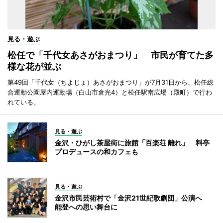
見る・遊ぶ
松任で「千代女あさがおまつり」 市民が育てた多
様な花が並ぶ
第49回「千代女（ちよじょ）あさがおまつり」が7月31日から、松任総
合運動公園屋内運動場（白山市倉光4）と松任駅南広場（殿町）で行わ
れている。
見る・遊ぶ
金沢・ひがし茶屋街に旅館「百楽荘 離れ」 料亭
プロデュースの和カフェも
見る・遊ぶ
金沢市民芸術村で「金沢21世紀歌劇団」公演へ
能登への思い舞台に