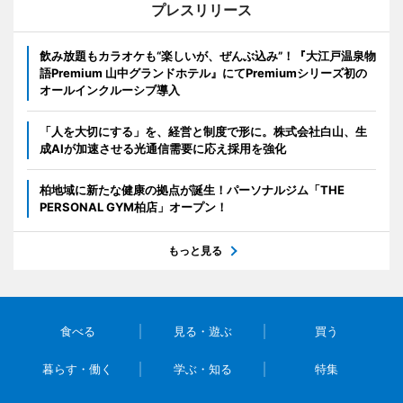
プレスリリース
飲み放題もカラオケも“楽しいが、ぜんぶ込み”！『大江戸温泉物
語Premium 山中グランドホテル』にてPremiumシリーズ初の
オールインクルーシブ導入
「人を大切にする」を、経営と制度で形に。株式会社白山、生
成AIが加速させる光通信需要に応え採用を強化
柏地域に新たな健康の拠点が誕生！パーソナルジム「THE
PERSONAL GYM柏店」オープン！
もっと見る
食べる
見る・遊ぶ
買う
暮らす・働く
学ぶ・知る
特集