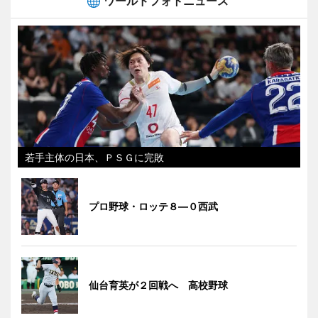
ワールドフォトニュース
若手主体の日本、ＰＳＧに完敗
プロ野球・ロッテ８―０西武
仙台育英が２回戦へ 高校野球