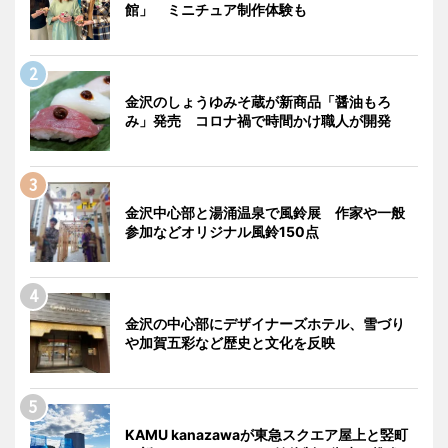
館」 ミニチュア制作体験も
金沢のしょうゆみそ蔵が新商品「醤油もろ
み」発売 コロナ禍で時間かけ職人が開発
金沢中心部と湯涌温泉で風鈴展 作家や一般
参加などオリジナル風鈴150点
金沢の中心部にデザイナーズホテル、雪づり
や加賀五彩など歴史と文化を反映
KAMU kanazawaが東急スクエア屋上と竪町