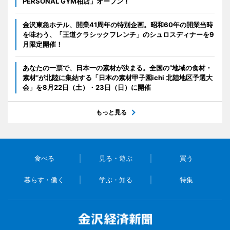
PERSONAL GYM柏店」オープン！
金沢東急ホテル、開業41周年の特別企画。昭和60年の開業当時
を味わう、「王道クラシックフレンチ」のシュロスディナーを9
月限定開催！
あなたの一票で、日本一の素材が決まる。全国の“地域の食材・
素材”が北陸に集結する「日本の素材甲子園ichi 北陸地区予選大
会」を8月22日（土）・23日（日）に開催
もっと見る
食べる
見る・遊ぶ
買う
暮らす・働く
学ぶ・知る
特集