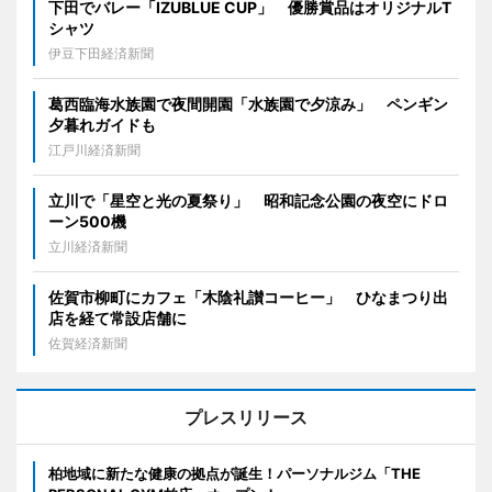
下田でバレー「IZUBLUE CUP」 優勝賞品はオリジナルT
シャツ
伊豆下田経済新聞
葛西臨海水族園で夜間開園「水族園で夕涼み」 ペンギン
夕暮れガイドも
江戸川経済新聞
立川で「星空と光の夏祭り」 昭和記念公園の夜空にドロ
ーン500機
立川経済新聞
佐賀市柳町にカフェ「木陰礼讃コーヒー」 ひなまつり出
店を経て常設店舗に
佐賀経済新聞
プレスリリース
柏地域に新たな健康の拠点が誕生！パーソナルジム「THE