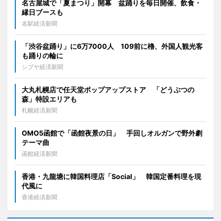
名古屋城で「夏まつり」開幕 盆踊りを毎日開催、飲食・
縁日ブースも
名駅経済新聞
「渋谷盆踊り」に6万7000人 109前に櫓、外国人観光客
も踊りの輪に
シブヤ経済新聞
大丸札幌店で任天堂ポップアップストア 「どうぶつの
森」特設エリアも
札幌経済新聞
OMO5函館で「函館夜景の日」 手回しオルガンで野外劇
テーマ曲
函館経済新聞
香港・九龍塘に韓国料理店「Social」 韓国定番料理を現
代風に
香港経済新聞