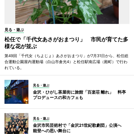
見る・遊ぶ
松任で「千代女あさがおまつり」 市民が育てた多
様な花が並ぶ
第49回「千代女（ちよじょ）あさがおまつり」が7月31日から、松任総
合運動公園屋内運動場（白山市倉光4）と松任駅南広場（殿町）で行わ
れている。
見る・遊ぶ
金沢・ひがし茶屋街に旅館「百楽荘 離れ」 料亭
プロデュースの和カフェも
見る・遊ぶ
金沢市民芸術村で「金沢21世紀歌劇団」公演へ
能登への思い舞台に