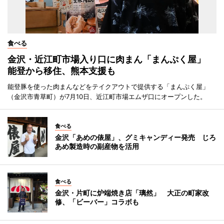
食べる
金沢・近江町市場入り口に肉まん「まんぷく屋」
能登から移住、熊本支援も
能登豚を使った肉まんなどをテイクアウトで提供する「まんぷく屋」
（金沢市青草町）が7月10日、近江町市場エムザ口にオープンした。
食べる
金沢「あめの俵屋」、グミキャンディー発売 じろ
あめ製造時の副産物を活用
食べる
金沢・片町に炉端焼き店「璃然」 大正の町家改
修、「ビーバー」コラボも