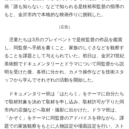
画「誰も知らない」などで知られる是枝裕和監督の指導の
もと、金沢市内で本格的な映画作りに挑戦した。
［広告］
児童たちは3月のプレイベントで是枝監督の作品を鑑賞
し、同監督へ手紙を書くこと、家族のしぐさなどを観察す
ることを課題として与えられていた。初日は、金沢21世紀
美術館でドキュメンタリーとドラマについて同監督から説
明を受けた後、各班に分かれ、カメラ操作などを技術スタ
ッフから学んでそれぞれの活動を開始した。
ドキュメンタリー班は「はたらく」をテーマに自分たち
で取材対象を決めて取材を申し込み、取材許可が下りた同
市内の店舗などへ取材・撮影に出かけた。ドラマ班は、
「かぞく」をテーマに同監督のアドバイスを得ながら、課
題での家族観察をもとに人物設定や場面設定を行い、スト