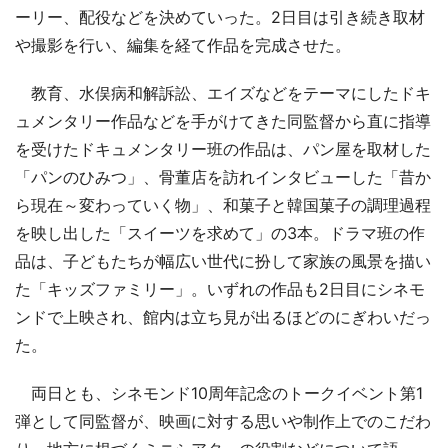
ーリー、配役などを決めていった。2日目は引き続き取材
や撮影を行い、編集を経て作品を完成させた。
教育、水俣病和解訴訟、エイズなどをテーマにしたドキ
ュメンタリー作品などを手がけてきた同監督から直に指導
を受けたドキュメンタリー班の作品は、パン屋を取材した
「パンのひみつ」、骨董店を訪れインタビューした「昔か
ら現在～変わっていく物」、和菓子と韓国菓子の調理過程
を映し出した「スイーツを求めて」の3本。ドラマ班の作
品は、子どもたちが幅広い世代に扮して家族の風景を描い
た「キッズファミリー」。いずれの作品も2日目にシネモ
ンドで上映され、館内は立ち見が出るほどのにぎわいだっ
た。
両日とも、シネモンド10周年記念のトークイベント第1
弾として同監督が、映画に対する思いや制作上でのこだわ