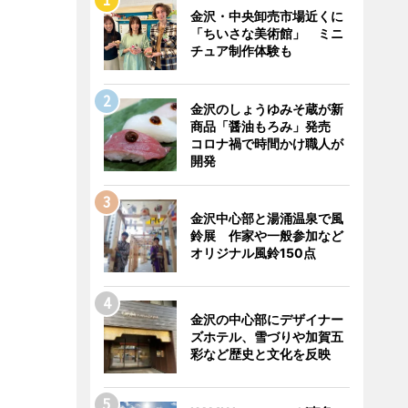
金沢・中央卸売市場近くに
「ちいさな美術館」 ミニ
チュア制作体験も
金沢のしょうゆみそ蔵が新
商品「醤油もろみ」発売
コロナ禍で時間かけ職人が
開発
金沢中心部と湯涌温泉で風
鈴展 作家や一般参加など
オリジナル風鈴150点
金沢の中心部にデザイナー
ズホテル、雪づりや加賀五
彩など歴史と文化を反映