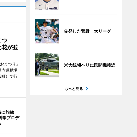
先発した菅野 大リーグ
まつ
な花が並
がおまつり」
米大統領ヘリに民間機接近
屋内運動場
殿町）で行
もっと見る
街に旅館
料亭プロデ
も