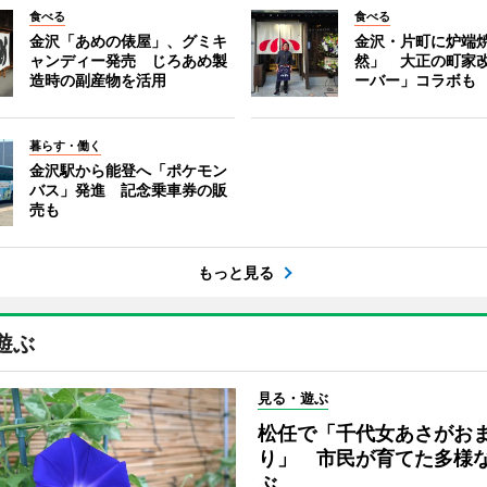
食べる
食べる
金沢「あめの俵屋」、グミキ
金沢・片町に炉端
ャンディー発売 じろあめ製
然」 大正の町家
造時の副産物を活用
ーバー」コラボも
暮らす・働く
金沢駅から能登へ「ポケモン
バス」発進 記念乗車券の販
売も
もっと見る
遊ぶ
見る・遊ぶ
松任で「千代女あさがお
り」 市民が育てた多様
ぶ