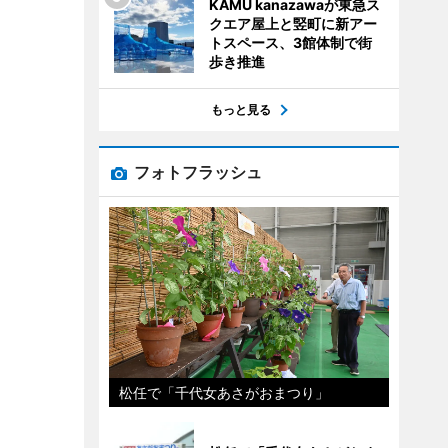
KAMU kanazawaが東急ス
クエア屋上と竪町に新アー
トスペース、3館体制で街
歩き推進
もっと見る
フォトフラッシュ
松任で「千代女あさがおまつり」