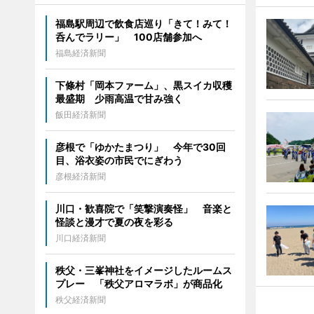
福島駅周辺で飲食店巡り「きて！みて！
呑んでラリー」 100店舗参加へ
福島経済新聞
下條村「岡本ファーム」、黒スイカ収穫
最盛期 少雨高温で甘み強く
飯田経済新聞
彦根で「ゆかたまつり」 今年で30回
目、浴衣姿の市民でにぎわう
彦根経済新聞
川口・歓喜院で「笑撃演奏怪」 音楽と
怪談と漫才で夏の夜を彩る
川口経済新聞
秩父・三峯神社をイメージしたルームス
プレー 「秩父アロマラボ」が商品化
秩父経済新聞