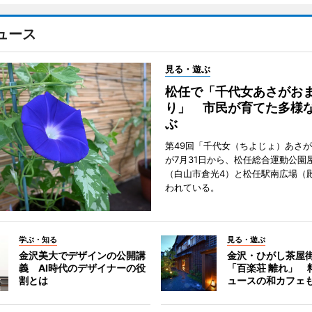
ュース
見る・遊ぶ
松任で「千代女あさがお
り」 市民が育てた多様
ぶ
第49回「千代女（ちよじょ）あさ
が7月31日から、松任総合運動公園
（白山市倉光4）と松任駅南広場（
われている。
学ぶ・知る
見る・遊ぶ
金沢美大でデザインの公開講
金沢・ひがし茶屋
義 AI時代のデザイナーの役
「百楽荘 離れ」 
割とは
ュースの和カフェ