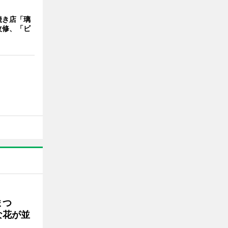
焼き店「璃
改修、「ビ
まつ
な花が並