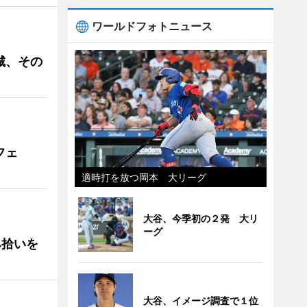
ワールドフォトニュース
城、その
フェ
適時打を放つ岡本 大リーグ
大谷、今季初の２発 大リ
ーグ
み拾いを
大谷、イメージ調査で１位