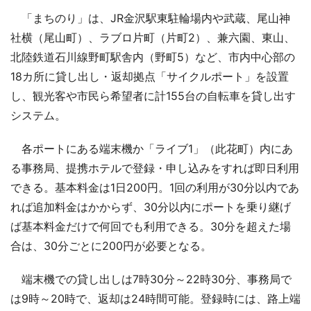
「まちのり」は、JR金沢駅東駐輪場内や武蔵、尾山神
社横（尾山町）、ラブロ片町（片町2）、兼六園、東山、
北陸鉄道石川線野町駅舎内（野町5）など、市内中心部の
18カ所に貸し出し・返却拠点「サイクルポート」を設置
し、観光客や市民ら希望者に計155台の自転車を貸し出す
システム。
各ポートにある端末機か「ライブ1」（此花町）内にあ
る事務局、提携ホテルで登録・申し込みをすれば即日利用
できる。基本料金は1日200円。1回の利用が30分以内であ
れば追加料金はかからず、30分以内にポートを乗り継げ
ば基本料金だけで何回でも利用できる。30分を超えた場
合は、30分ごとに200円が必要となる。
端末機での貸し出しは7時30分～22時30分、事務局で
は9時～20時で、返却は24時間可能。登録時には、路上端