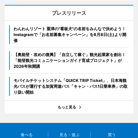
プレスリリース
わんわんリゾート 粟津の"看板犬"の名前をみんなで決めよう！
Instagramで「お名前募集キャンペーン」を8月8日(土)より開
催
【奥能登・攻めの復興】「自立して稼ぐ」観光起業家を創出！
「能登観光コミュニケーションガイド育成プロジェクト」が
2026年秋開講
モバイルチケットシステム「QUICK TRIP Ticket」、日本海観
光バスが運行する加賀周遊バス「キャン・バス1日乗車券」の取
り扱い開始
もっと見る
食べる
見る・遊ぶ
買う