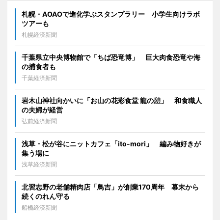
札幌・AOAOで進化学ぶスタンプラリー 小学生向けラボ
ツアーも
札幌経済新聞
千葉県立中央博物館で「ちば恐竜博」 巨大肉食恐竜や海
の捕食者も
千葉経済新聞
岩木山神社向かいに「お山の花彩食堂 龍の憩」 和食職人
の夫婦が経営
弘前経済新聞
浅草・松が谷にニットカフェ「ito-mori」 編み物好きが
集う場に
浅草経済新聞
北習志野の老舗精肉店「鳥吉」が創業170周年 幕末から
続くのれん守る
船橋経済新聞