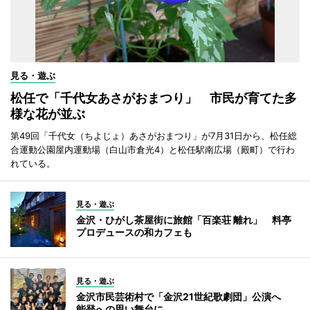
見る・遊ぶ
松任で「千代女あさがおまつり」 市民が育てた多
様な花が並ぶ
第49回「千代女（ちよじょ）あさがおまつり」が7月31日から、松任総
合運動公園屋内運動場（白山市倉光4）と松任駅南広場（殿町）で行わ
れている。
見る・遊ぶ
金沢・ひがし茶屋街に旅館「百楽荘 離れ」 料亭
プロデュースの和カフェも
見る・遊ぶ
金沢市民芸術村で「金沢21世紀歌劇団」公演へ
能登への思い舞台に