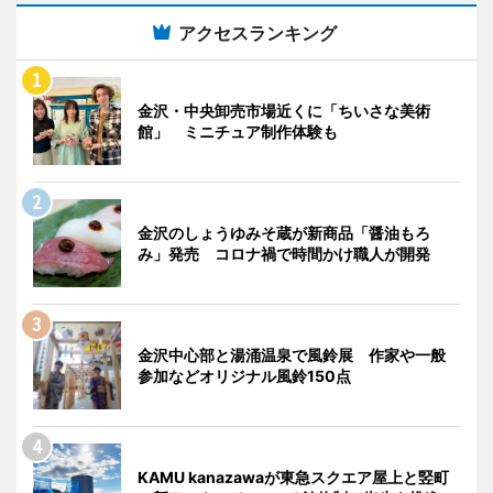
アクセスランキング
金沢・中央卸売市場近くに「ちいさな美術
館」 ミニチュア制作体験も
金沢のしょうゆみそ蔵が新商品「醤油もろ
み」発売 コロナ禍で時間かけ職人が開発
金沢中心部と湯涌温泉で風鈴展 作家や一般
参加などオリジナル風鈴150点
KAMU kanazawaが東急スクエア屋上と竪町