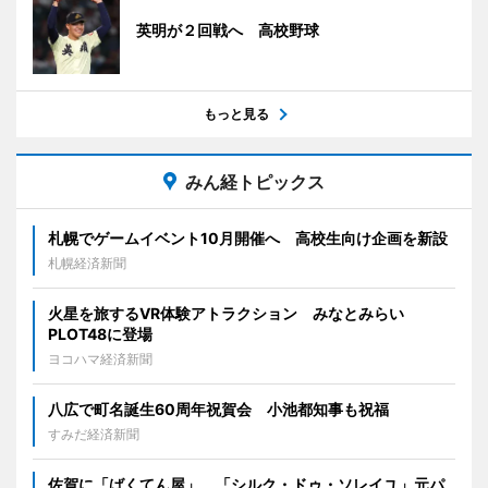
英明が２回戦へ 高校野球
もっと見る
みん経トピックス
札幌でゲームイベント10月開催へ 高校生向け企画を新設
札幌経済新聞
火星を旅するVR体験アトラクション みなとみらい
PLOT48に登場
ヨコハマ経済新聞
八広で町名誕生60周年祝賀会 小池都知事も祝福
すみだ経済新聞
佐賀に「ばくてん屋」 「シルク・ドゥ・ソレイユ」元パ