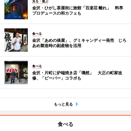
見る・遊ぶ
金沢・ひがし茶屋街に旅館「百楽荘 離れ」 料亭
プロデュースの和カフェも
食べる
金沢「あめの俵屋」、グミキャンディー発売 じろ
あめ製造時の副産物を活用
食べる
金沢・片町に炉端焼き店「璃然」 大正の町家改
修、「ビーバー」コラボも
もっと見る
食べる