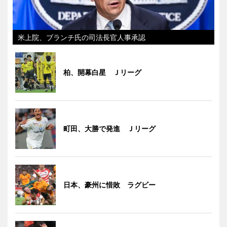
米上院、ブランチ氏の司法長官人事承認
柏、開幕白星 Ｊリーグ
町田、大勝で発進 Ｊリーグ
日本、豪州に惜敗 ラグビー