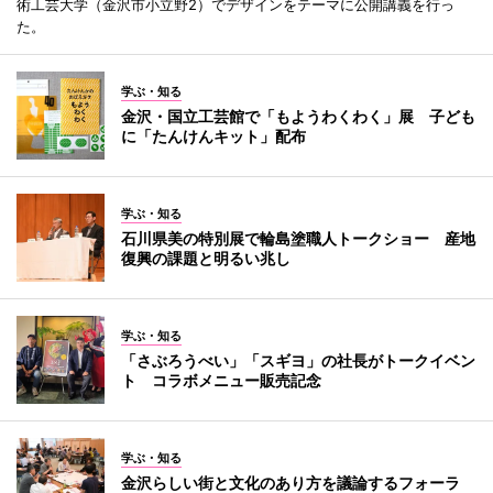
術工芸大学（金沢市小立野2）でデザインをテーマに公開講義を行っ
た。
学ぶ・知る
金沢・国立工芸館で「もようわくわく」展 子ども
に「たんけんキット」配布
学ぶ・知る
石川県美の特別展で輪島塗職人トークショー 産地
復興の課題と明るい兆し
学ぶ・知る
「さぶろうべい」「スギヨ」の社長がトークイベン
ト コラボメニュー販売記念
学ぶ・知る
金沢らしい街と文化のあり方を議論するフォーラ