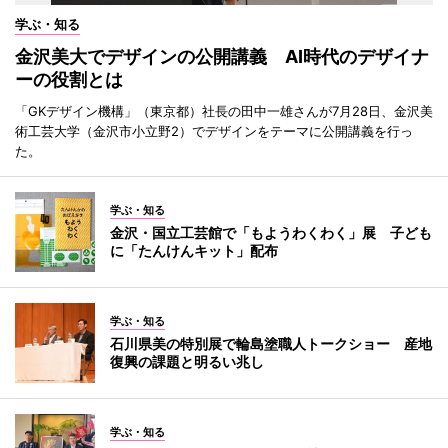
学ぶ・知る
金沢美大でデザインの公開講義 AI時代のデザイナ
ーの役割とは
「GKデザイン機構」（東京都）社長の田中一雄さんが7月28日、金沢美
術工芸大学（金沢市小立野2）でデザインをテーマに公開講義を行っ
た。
学ぶ・知る
金沢・国立工芸館で「もようわくわく」展 子ども
に「たんけんキット」配布
学ぶ・知る
石川県美の特別展で輪島塗職人トークショー 産地
復興の課題と明るい兆し
学ぶ・知る