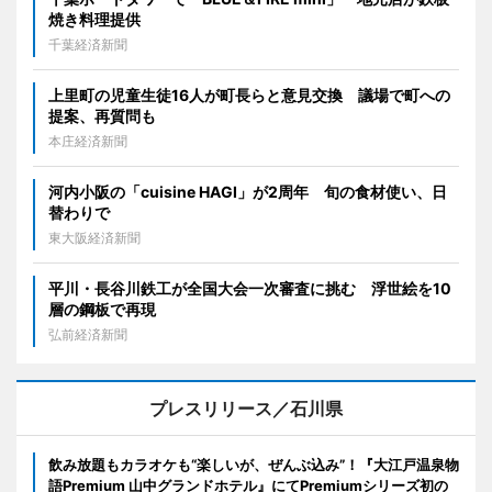
焼き料理提供
千葉経済新聞
上里町の児童生徒16人が町長らと意見交換 議場で町への
提案、再質問も
本庄経済新聞
河内小阪の「cuisine HAGI」が2周年 旬の食材使い、日
替わりで
東大阪経済新聞
平川・長谷川鉄工が全国大会一次審査に挑む 浮世絵を10
層の鋼板で再現
弘前経済新聞
プレスリリース／石川県
飲み放題もカラオケも“楽しいが、ぜんぶ込み”！『大江戸温泉物
語Premium 山中グランドホテル』にてPremiumシリーズ初の