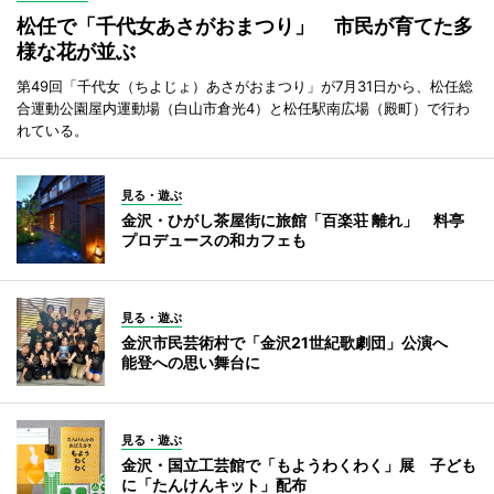
松任で「千代女あさがおまつり」 市民が育てた多
様な花が並ぶ
第49回「千代女（ちよじょ）あさがおまつり」が7月31日から、松任総
合運動公園屋内運動場（白山市倉光4）と松任駅南広場（殿町）で行わ
れている。
見る・遊ぶ
金沢・ひがし茶屋街に旅館「百楽荘 離れ」 料亭
プロデュースの和カフェも
見る・遊ぶ
金沢市民芸術村で「金沢21世紀歌劇団」公演へ
能登への思い舞台に
見る・遊ぶ
金沢・国立工芸館で「もようわくわく」展 子ども
に「たんけんキット」配布