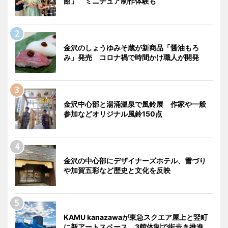
館」 ミニチュア制作体験も
金沢のしょうゆみそ蔵が新商品「醤油もろ
み」発売 コロナ禍で時間かけ職人が開発
金沢中心部と湯涌温泉で風鈴展 作家や一般
参加などオリジナル風鈴150点
金沢の中心部にデザイナーズホテル、雪づり
や加賀五彩など歴史と文化を反映
KAMU kanazawaが東急スクエア屋上と竪町
に新アートスペース、3館体制で街歩き推進