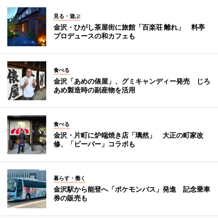
見る・遊ぶ
金沢・ひがし茶屋街に旅館「百楽荘 離れ」 料亭
プロデュースの和カフェも
食べる
金沢「あめの俵屋」、グミキャンディー発売 じろ
あめ製造時の副産物を活用
食べる
金沢・片町に炉端焼き店「璃然」 大正の町家改
修、「ビーバー」コラボも
暮らす・働く
金沢駅から能登へ「ポケモンバス」発進 記念乗車
券の販売も