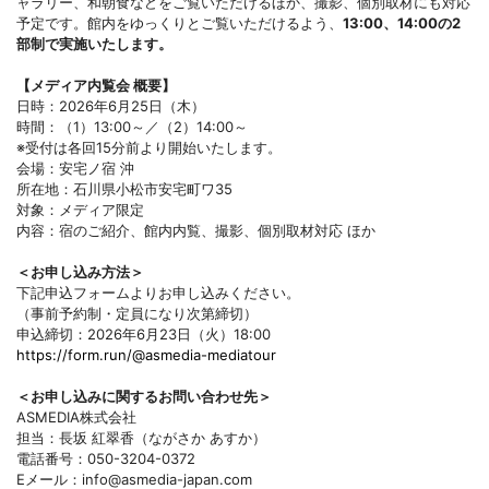
ャラリー、和朝食などをご覧いただけるほか、撮影、個別取材にも対応
予定です。館内をゆっくりとご覧いただけるよう、
13:00、14:00の2
部制で実施いたします。
【メディア内覧会 概要】
日時：2026年6月25日（木）
時間：（1）13:00～／（2）14:00～
※受付は各回15分前より開始いたします。
会場：安宅ノ宿 沖
所在地：石川県小松市安宅町ワ35
対象：メディア限定
内容：宿のご紹介、館内内覧、撮影、個別取材対応 ほか
＜お申し込み方法＞
下記申込フォームよりお申し込みください。
（事前予約制・定員になり次第締切）
申込締切：2026年6月23日（火）18:00
https://form.run/@asmedia-mediatour
＜お申し込みに関するお問い合わせ先＞
ASMEDIA株式会社
担当：長坂 紅翠香（ながさか あすか）
電話番号：050-3204-0372
Eメール：info@asmedia-japan.com