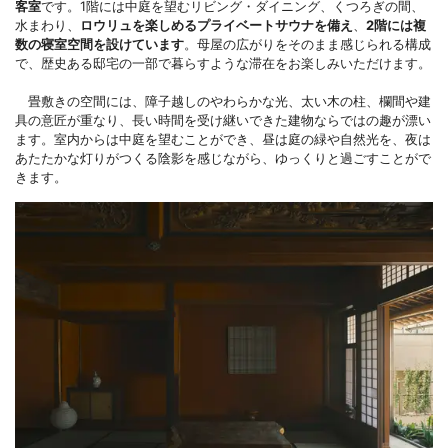
客室
です。1階には中庭を望むリビング・ダイニング、くつろぎの間、
水まわり、
ロウリュを楽しめるプライベートサウナを備え
、
2階には複
数の寝室空間を設けています
。母屋の広がりをそのまま感じられる構成
で、歴史ある邸宅の一部で暮らすような滞在をお楽しみいただけます。
畳敷きの空間には、障子越しのやわらかな光、太い木の柱、欄間や建
具の意匠が重なり、長い時間を受け継いできた建物ならではの趣が漂い
ます。室内からは中庭を望むことができ、昼は庭の緑や自然光を、夜は
あたたかな灯りがつくる陰影を感じながら、ゆっくりと過ごすことがで
きます。