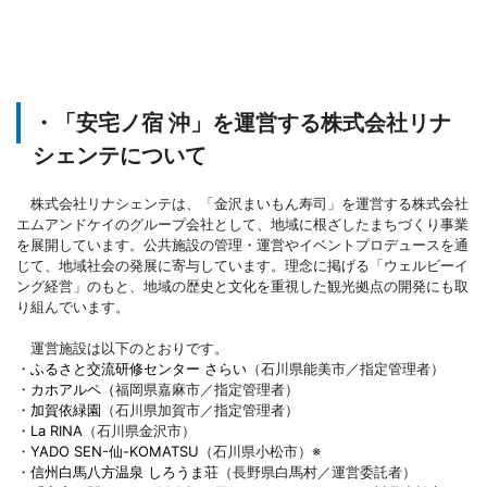
・「安宅ノ宿 沖」を運営する株式会社リナ
シェンテについて
株式会社リナシェンテは、「金沢まいもん寿司」を運営する株式会社
エムアンドケイのグループ会社として、地域に根ざしたまちづくり事業
を展開しています。公共施設の管理・運営やイベントプロデュースを通
じて、地域社会の発展に寄与しています。理念に掲げる「ウェルビーイ
ング経営」のもと、地域の歴史と文化を重視した観光拠点の開発にも取
り組んでいます。
運営施設は以下のとおりです。
・
ふるさと交流研修センター さらい
（石川県能美市／指定管理者）
・
カホアルペ（
福岡県嘉麻市／指定管理者）
・
加賀依緑園
（石川県加賀市／指定管理者）
・
La RINA
（石川県金沢市）
・
YADO SEN-仙-KOMATSU
（石川県小松市）※
・
信州白馬八方温泉 しろうま荘
（長野県白馬村／運営委託者）