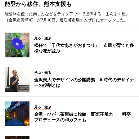
能登から移住、熊本支援も
能登豚を使った肉まんなどをテイクアウトで提供する「まんぷく屋」
（金沢市青草町）が7月10日、近江町市場エムザ口にオープンした。
見る・遊ぶ
松任で「千代女あさがおまつり」 市民が育てた多
様な花が並ぶ
学ぶ・知る
金沢美大でデザインの公開講義 AI時代のデザイナ
ーの役割とは
見る・遊ぶ
金沢・ひがし茶屋街に旅館「百楽荘 離れ」 料亭
プロデュースの和カフェも