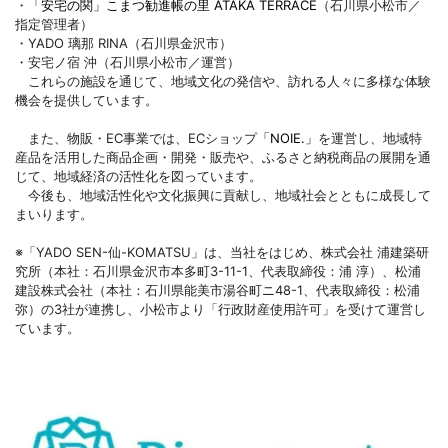
・
「安宅の関」こまつ勧進帳の里 ATAKA TERRACE
（石川県小松市／
指定管理者）
・YADO 璃那 RINA（石川県金沢市）
・安宅ノ宿 沖（石川県小松市／運営）
これらの施設を通じて、地域文化の発信や、訪れる人々に多様な体験
機会を提供しています。
また、物販・EC事業では、ECショップ
「NOIE.」
を運営し、地域特
産品を活用した商品企画・開発・販売や、ふるさと納税商品の展開を通
じて、地域経済の活性化を図っています。
今後も、地域活性化や文化振興に貢献し、地域社会とともに成長して
まいります。
※「YADO SEN-仙-KOMATSU」は、当社をはじめ、株式会社 浦建築研
究所（本社：石川県金沢市本多町3-11-1、代表取締役：浦 淳）、松浦
建設株式会社（本社：石川県能美市湯谷町ニ48-1、代表取締役：松浦
弥）の3社が連携し、小松市より「行政財産使用許可」を受けて運営し
ています。