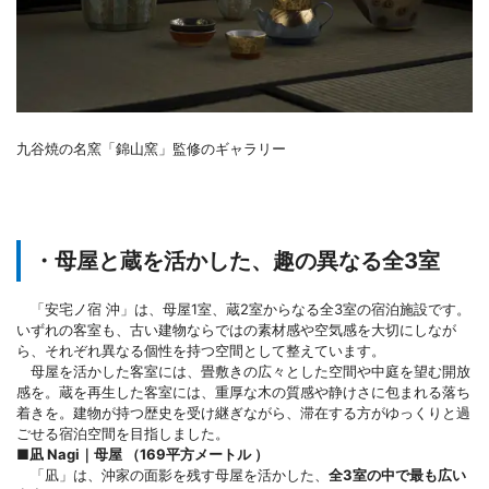
九谷焼の名窯「錦山窯」監修のギャラリー
・母屋と蔵を活かした、趣の異なる全3室
「安宅ノ宿 沖」は、母屋1室、蔵2室からなる全3室の宿泊施設です。
いずれの客室も、古い建物ならではの素材感や空気感を大切にしなが
ら、それぞれ異なる個性を持つ空間として整えています。
母屋を活かした客室には、畳敷きの広々とした空間や中庭を望む開放
感を。蔵を再生した客室には、重厚な木の質感や静けさに包まれる落ち
着きを。建物が持つ歴史を受け継ぎながら、滞在する方がゆっくりと過
ごせる宿泊空間を目指しました。
■凪 Nagi｜母屋 （169平方メートル ）
「凪」は、沖家の面影を残す母屋を活かした、
全3室の中で最も広い