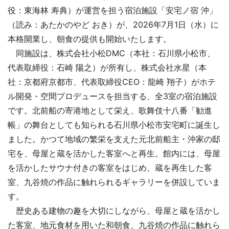
役：東海林 寿典）が運営を担う宿泊施設「安宅ノ宿 沖」
（読み：あたかのやど おき）が、2026年7月1日（水）に
本格開業し、朝食の提供も開始いたします。
同施設は、株式会社小松DMC（本社：石川県小松市、
代表取締役：石崎 陽之）が所有し、株式会社水星（本
社：京都府京都市、代表取締役CEO：龍崎 翔子）がホテ
ル開発・空間プロデュースを担当する、全3室の宿泊施設
です。北前船の寄港地として栄え、歌舞伎十八番「勧進
帳」の舞台としても知られる石川県小松市安宅町に誕生し
ました。かつて地域の繁栄を支えた元北前船主・沖家の邸
宅を、母屋と蔵を活かした客室へと再生。館内には、母屋
を活かしたサウナ付きの客室をはじめ、蔵を再生した客
室、九谷焼の作品に触れられるギャラリーを併設していま
す。
歴史ある建物の趣を大切にしながら、母屋と蔵を活かし
た客室、地元食材を用いた和朝食、九谷焼の作品に触れら