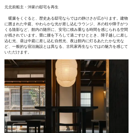
元北前船主・沖家の邸宅を再生
暖簾をくぐると、歴史ある邸宅ならではの静けさが広がります。建物
に囲まれた中庭、やわらかな光が差し込むラウンジ、木の柱や障子がつ
くる陰影など、館内の随所に、安宅に積み重なる時間を感じられる空間
が残されています。畳に腰を下ろして過ごすひととき、障子越しに差し
込む光、昼は中庭に差し込む自然光、夜は館内に灯るあたたかな光な
ど、一般的な宿泊施設とは異なる、古民家再生ならではの魅力を感じて
いただけます。