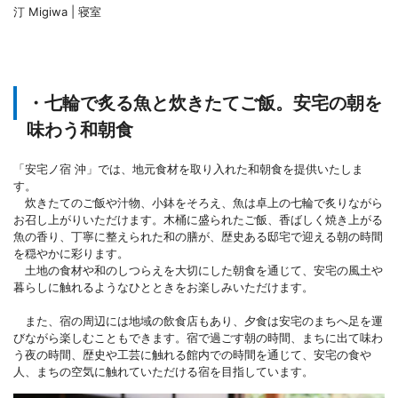
汀 Migiwa | 寝室
・七輪で炙る魚と炊きたてご飯。安宅の朝を
味わう和朝食
「安宅ノ宿 沖」では、地元食材を取り入れた和朝食を提供いたしま
す。
炊きたてのご飯や汁物、小鉢をそろえ、魚は卓上の七輪で炙りながら
お召し上がりいただけます。木桶に盛られたご飯、香ばしく焼き上がる
魚の香り、丁寧に整えられた和の膳が、歴史ある邸宅で迎える朝の時間
を穏やかに彩ります。
土地の食材や和のしつらえを大切にした朝食を通じて、安宅の風土や
暮らしに触れるようなひとときをお楽しみいただけます。
また、宿の周辺には地域の飲食店もあり、夕食は安宅のまちへ足を運
びながら楽しむこともできます。宿で過ごす朝の時間、まちに出て味わ
う夜の時間、歴史や工芸に触れる館内での時間を通じて、安宅の食や
人、まちの空気に触れていただける宿を目指しています。