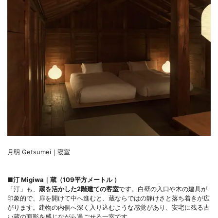
月明 Getsumei｜寝室
■汀 Migiwa｜蔵（109平方メートル ）
「汀」も、
蔵を活かした2階建ての客室
です。白壁の入口や木の建具が
印象的で、扉を開けて中へ進むと、蔵ならではの静けさと落ち着きが広
がります。建物の内側へ深く入り込むような感覚があり、安宅に残る古
い蔵の面影を感じながら過ごせる一室です。