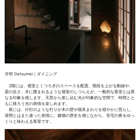
月明 Getsumei｜ダイニング
2階には、寝室とくつろぎのスペースを配置。階段を上がる動線や、
梁の近さ、木に囲まれるような寝室のしつらえが、一般的な客室とは異
なる印象を残します。天窓から差し込む光が印象的な空間で、時間とと
もに移ろう光の表情を楽しめます。
夜には、行灯のような灯りが木の壁や寝具まわりを穏やかに照らし、
昼間とはまた違った表情に。建物の歴史を感じながら、安宅の夜をゆっ
くりと味わえる客室です。