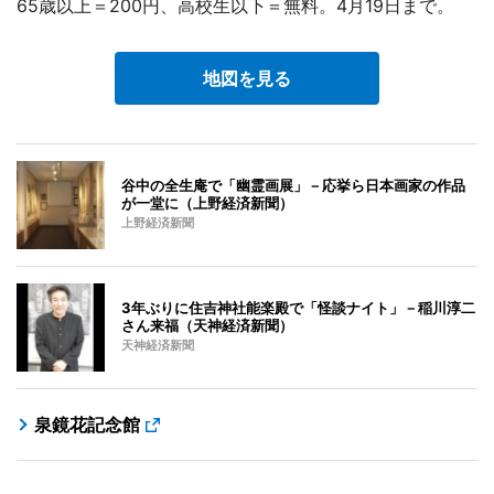
65歳以上＝200円、高校生以下＝無料。4月19日まで。
地図を見る
谷中の全生庵で「幽霊画展」－応挙ら日本画家の作品
が一堂に（上野経済新聞）
上野経済新聞
3年ぶりに住吉神社能楽殿で「怪談ナイト」－稲川淳二
さん来福（天神経済新聞）
天神経済新聞
泉鏡花記念館