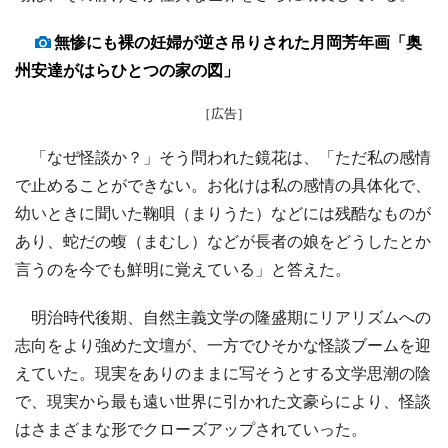
無惨にも裸の妊婦が逆さ吊りされた月岡芳年画「奥
州安達がはらひとつの家の図」
［広告］
「なぜ怪談か？」そう問われた鏡花は、「ただ私の感情
で止めることができない。お化けは私の感情の具体化で、
幼いときに聞いた鞠唄（まりうた）などには残酷なものが
あり、蛇だの蝮（まむし）などが長者の娘をどうしたとか
言うのを今でも鮮明に覚えている」と答えた。
明治時代後期、自然主義文学の隆盛期にリアリズムへの
志向をより強めた文壇が、一方でひそかな怪談ブームを迎
えていた。現実をありのままに写そうとする文学思潮の陰
で、現実から最も遠い世界に引かれた文豪らにより、怪談
はさまざまな形でクローズアップされていった。