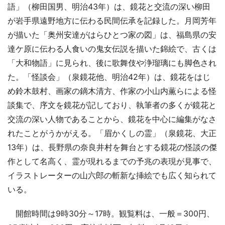
語」（柳田国男、明治43年）は、鏡花と交流の深い柳田
が岩手県遠野地方に伝わる民間伝承を記録した。月岡芳年
が描いた「奥州安達がはらひとつ家の図」は、福島県の安
達ケ原に伝わる人食いの鬼女伝説を描いた錦絵で、古くは
「大和物語」に見られ、後に歌舞伎や浄瑠璃にも脚色され
た。「怪談会」（泉鏡花他、明治42年）は、鏡花をはじ
め鈴木鼓村、画家の鏑木清方、作家の小山内薫らによる怪
談集で、序文を鏡花が記しており、執筆者の多くが鏡花と
交流の深い人物であることから、鏡花を中心に編集がなさ
れたことがうかがえる。「眉かくしの霊」（泉鏡花、大正
13年）は、長野県の奈良井村を舞台とする鏡花の怪談の傑
作として名高く、霊が現れるまでの予兆の表現が見事で、
イラストレーターの山六郎の斬新な挿絵でも広く知られて
いる。
開館時間は9時30分～17時。観覧料は、一般＝300円、