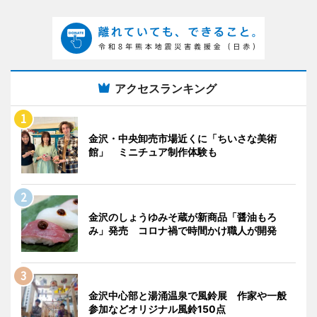
アクセスランキング
金沢・中央卸売市場近くに「ちいさな美術
館」 ミニチュア制作体験も
金沢のしょうゆみそ蔵が新商品「醤油もろ
み」発売 コロナ禍で時間かけ職人が開発
金沢中心部と湯涌温泉で風鈴展 作家や一般
参加などオリジナル風鈴150点