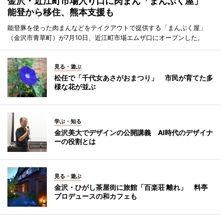
金沢・近江町市場入り口に肉まん「まんぷく屋」
能登から移住、熊本支援も
能登豚を使った肉まんなどをテイクアウトで提供する「まんぷく屋」
（金沢市青草町）が7月10日、近江町市場エムザ口にオープンした。
見る・遊ぶ
松任で「千代女あさがおまつり」 市民が育てた多
様な花が並ぶ
学ぶ・知る
金沢美大でデザインの公開講義 AI時代のデザイナ
ーの役割とは
見る・遊ぶ
金沢・ひがし茶屋街に旅館「百楽荘 離れ」 料亭
プロデュースの和カフェも