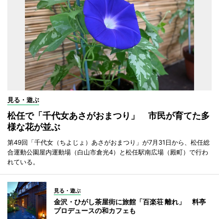
見る・遊ぶ
松任で「千代女あさがおまつり」 市民が育てた多
様な花が並ぶ
第49回「千代女（ちよじょ）あさがおまつり」が7月31日から、松任総
合運動公園屋内運動場（白山市倉光4）と松任駅南広場（殿町）で行わ
れている。
見る・遊ぶ
金沢・ひがし茶屋街に旅館「百楽荘 離れ」 料亭
プロデュースの和カフェも