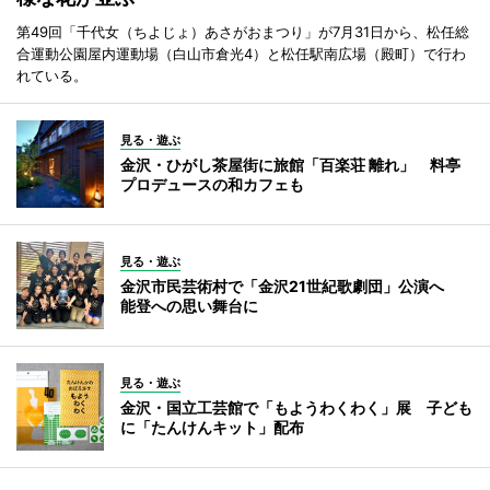
第49回「千代女（ちよじょ）あさがおまつり」が7月31日から、松任総
合運動公園屋内運動場（白山市倉光4）と松任駅南広場（殿町）で行わ
れている。
見る・遊ぶ
金沢・ひがし茶屋街に旅館「百楽荘 離れ」 料亭
プロデュースの和カフェも
見る・遊ぶ
金沢市民芸術村で「金沢21世紀歌劇団」公演へ
能登への思い舞台に
見る・遊ぶ
金沢・国立工芸館で「もようわくわく」展 子ども
に「たんけんキット」配布