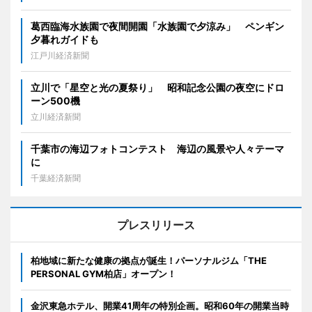
葛西臨海水族園で夜間開園「水族園で夕涼み」 ペンギン
夕暮れガイドも
江戸川経済新聞
立川で「星空と光の夏祭り」 昭和記念公園の夜空にドロ
ーン500機
立川経済新聞
千葉市の海辺フォトコンテスト 海辺の風景や人々テーマ
に
千葉経済新聞
プレスリリース
柏地域に新たな健康の拠点が誕生！パーソナルジム「THE
PERSONAL GYM柏店」オープン！
金沢東急ホテル、開業41周年の特別企画。昭和60年の開業当時