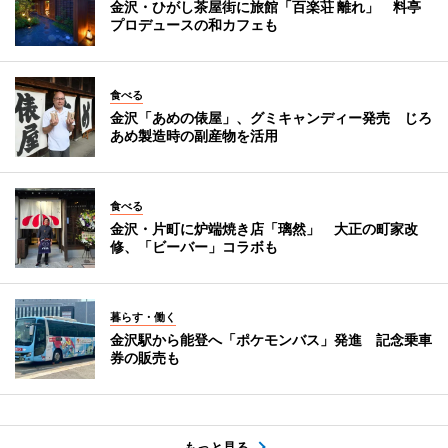
金沢・ひがし茶屋街に旅館「百楽荘 離れ」 料亭
プロデュースの和カフェも
食べる
金沢「あめの俵屋」、グミキャンディー発売 じろ
あめ製造時の副産物を活用
食べる
金沢・片町に炉端焼き店「璃然」 大正の町家改
修、「ビーバー」コラボも
暮らす・働く
金沢駅から能登へ「ポケモンバス」発進 記念乗車
券の販売も
もっと見る