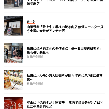
陸初出店
食べる
山形県産「最上牛」看板の焼き肉店 無煙ロースター扱
う金沢の会社がアンテナ店
飯田に焼き肉文化の発信拠点「信州飯田焼肉研究所」
最も長い鉄板も
飯田経済新聞
秋田にホルモン無人販売所が続々 年内に県内8店舗営
業へ
秋田経済新聞
守山に「焼肉すだく家族亭」 店内で当日分だけさばく
近江牛赤身肉など