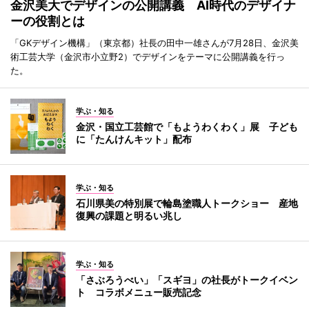
金沢美大でデザインの公開講義 AI時代のデザイナ
ーの役割とは
「GKデザイン機構」（東京都）社長の田中一雄さんが7月28日、金沢美
術工芸大学（金沢市小立野2）でデザインをテーマに公開講義を行っ
た。
学ぶ・知る
金沢・国立工芸館で「もようわくわく」展 子ども
に「たんけんキット」配布
学ぶ・知る
石川県美の特別展で輪島塗職人トークショー 産地
復興の課題と明るい兆し
学ぶ・知る
「さぶろうべい」「スギヨ」の社長がトークイベン
ト コラボメニュー販売記念