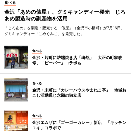
食べる
金沢「あめの俵屋」、グミキャンディー発売 じろ
あめ製造時の副産物を活用
「じろあめ」を製造・販売する「俵屋」（金沢市小橋町）が7月16日、
グミキャンディー「こめぐみこ」を発売した。
食べる
金沢・片町に炉端焼き店「璃然」 大正の町家改
修、「ビーバー」コラボも
食べる
金沢・末町に「カレーハウスやまねこ亭」 地域お
こし活動通じ念願の独立店
食べる
金沢エムザに「ゴーゴーカレー」新店 「キッチン
ユキ」コラボで