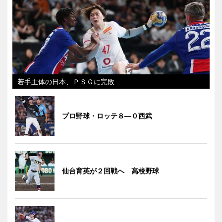
若手主体の日本、ＰＳＧに完敗
プロ野球・ロッテ８―０西武
仙台育英が２回戦へ 高校野球