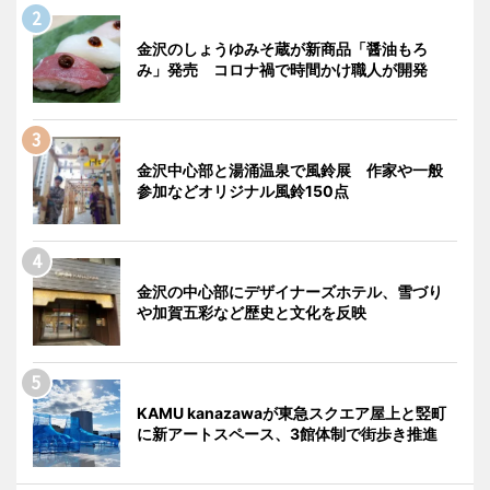
金沢のしょうゆみそ蔵が新商品「醤油もろ
み」発売 コロナ禍で時間かけ職人が開発
金沢中心部と湯涌温泉で風鈴展 作家や一般
参加などオリジナル風鈴150点
金沢の中心部にデザイナーズホテル、雪づり
や加賀五彩など歴史と文化を反映
KAMU kanazawaが東急スクエア屋上と竪町
に新アートスペース、3館体制で街歩き推進