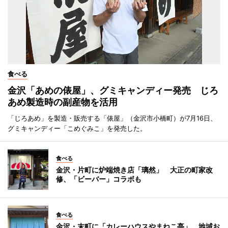
食べる
金沢「あめの俵屋」、グミキャンディー発売 じろ
あめ製造時の副産物を活用
「じろあめ」を製造・販売する「俵屋」（金沢市小橋町）が7月16日、
グミキャンディー「こめぐみこ」を発売した。
食べる
金沢・片町に炉端焼き店「璃然」 大正の町家改
修、「ビーバー」コラボも
食べる
金沢・末町に「カレーハウスやまねこ亭」 地域お