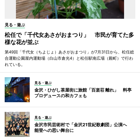
見る・遊ぶ
松任で「千代女あさがおまつり」 市民が育てた多
様な花が並ぶ
第49回「千代女（ちよじょ）あさがおまつり」が7月31日から、松任総
合運動公園屋内運動場（白山市倉光4）と松任駅南広場（殿町）で行わ
れている。
見る・遊ぶ
金沢・ひがし茶屋街に旅館「百楽荘 離れ」 料亭
プロデュースの和カフェも
見る・遊ぶ
金沢市民芸術村で「金沢21世紀歌劇団」公演へ
能登への思い舞台に