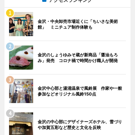
金沢・中央卸売市場近くに「ちいさな美術
館」 ミニチュア制作体験も
金沢のしょうゆみそ蔵が新商品「醤油もろ
み」発売 コロナ禍で時間かけ職人が開発
金沢中心部と湯涌温泉で風鈴展 作家や一般
参加などオリジナル風鈴150点
金沢の中心部にデザイナーズホテル、雪づり
や加賀五彩など歴史と文化を反映