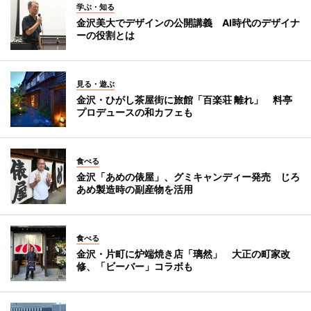
学ぶ・知る
金沢美大でデザインの公開講義 AI時代のデザイナ
ーの役割とは
見る・遊ぶ
金沢・ひがし茶屋街に旅館「百楽荘 離れ」 料亭
プロデュースの和カフェも
食べる
金沢「あめの俵屋」、グミキャンディー発売 じろ
あめ製造時の副産物を活用
食べる
金沢・片町に炉端焼き店「璃然」 大正の町家改
修、「ビーバー」コラボも