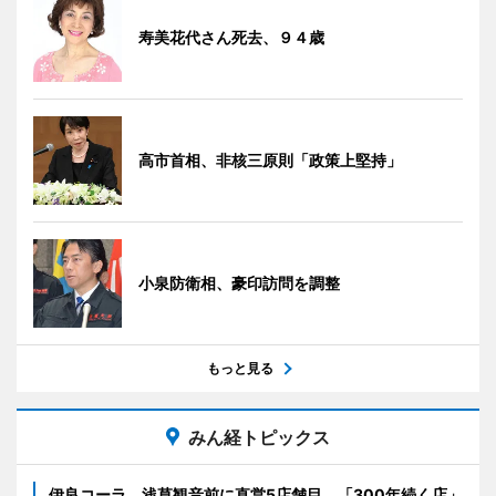
寿美花代さん死去、９４歳
高市首相、非核三原則「政策上堅持」
小泉防衛相、豪印訪問を調整
もっと見る
みん経トピックス
伊良コーラ、浅草観音前に直営5店舗目 「300年続く店」