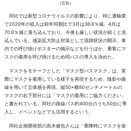
［広告］
同社では新型コロナウイルスの影響により、特に運輸業
で2020年の収入は前年同期比で3月は36.8％減、4月は
70.8％減と落ち込んでおり、今後も厳しい状況が続くと見
込んでいる。感染拡大防止対策として混雑状況の開示、車
内での呼び掛けポスターの掲示などを行うほか、乗客にマ
スクの着用を呼び掛けるため同バスの導入を決めた。
マスクをモチーフとした「マスク型バスマスク」は、実
際にマスクを着用している様子を再現するため、陰影や曲
線を用いて立体感を再現。縦50×横80センチメートルの
マスクの右下部分には「マスクの着用にご協力ください」
と書かれている。同社の路線バス約400台のうち50台に導
入し、イベントなどでも活用するという。
同社企画開発部の高木健也さんは「乗降時にマスクを装