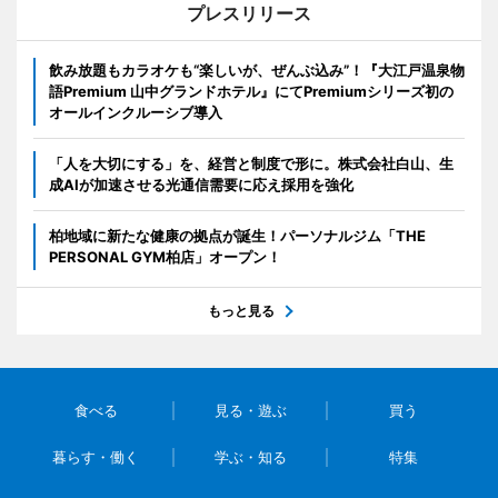
プレスリリース
飲み放題もカラオケも“楽しいが、ぜんぶ込み”！『大江戸温泉物
語Premium 山中グランドホテル』にてPremiumシリーズ初の
オールインクルーシブ導入
「人を大切にする」を、経営と制度で形に。株式会社白山、生
成AIが加速させる光通信需要に応え採用を強化
柏地域に新たな健康の拠点が誕生！パーソナルジム「THE
PERSONAL GYM柏店」オープン！
もっと見る
食べる
見る・遊ぶ
買う
暮らす・働く
学ぶ・知る
特集