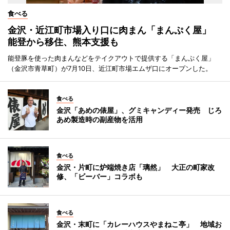
食べる
金沢・近江町市場入り口に肉まん「まんぷく屋」
能登から移住、熊本支援も
能登豚を使った肉まんなどをテイクアウトで提供する「まんぷく屋」
（金沢市青草町）が7月10日、近江町市場エムザ口にオープンした。
食べる
金沢「あめの俵屋」、グミキャンディー発売 じろ
あめ製造時の副産物を活用
食べる
金沢・片町に炉端焼き店「璃然」 大正の町家改
修、「ビーバー」コラボも
食べる
金沢・末町に「カレーハウスやまねこ亭」 地域お