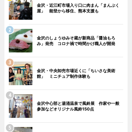
金沢・近江町市場入り口に肉まん「まんぷく
屋」 能登から移住、熊本支援も
金沢のしょうゆみそ蔵が新商品「醤油もろ
み」発売 コロナ禍で時間かけ職人が開発
金沢・中央卸売市場近くに「ちいさな美術
館」 ミニチュア制作体験も
金沢中心部と湯涌温泉で風鈴展 作家や一般
参加などオリジナル風鈴150点