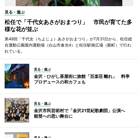
見る・遊ぶ
松任で「千代女あさがおまつり」 市民が育てた多
様な花が並ぶ
第49回「千代女（ちよじょ）あさがおまつり」が7月31日から、松任総
合運動公園屋内運動場（白山市倉光4）と松任駅南広場（殿町）で行わ
れている。
見る・遊ぶ
金沢・ひがし茶屋街に旅館「百楽荘 離れ」 料亭
プロデュースの和カフェも
見る・遊ぶ
金沢市民芸術村で「金沢21世紀歌劇団」公演へ
能登への思い舞台に
見る・遊ぶ