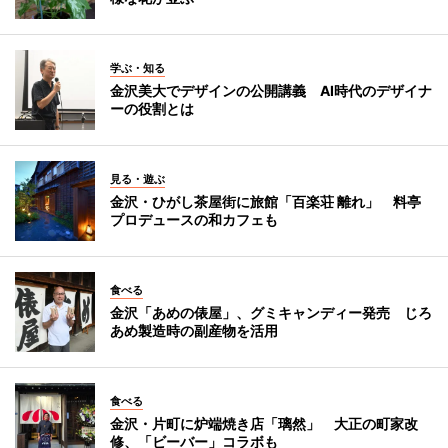
学ぶ・知る
金沢美大でデザインの公開講義 AI時代のデザイナ
ーの役割とは
見る・遊ぶ
金沢・ひがし茶屋街に旅館「百楽荘 離れ」 料亭
プロデュースの和カフェも
食べる
金沢「あめの俵屋」、グミキャンディー発売 じろ
あめ製造時の副産物を活用
食べる
金沢・片町に炉端焼き店「璃然」 大正の町家改
修、「ビーバー」コラボも