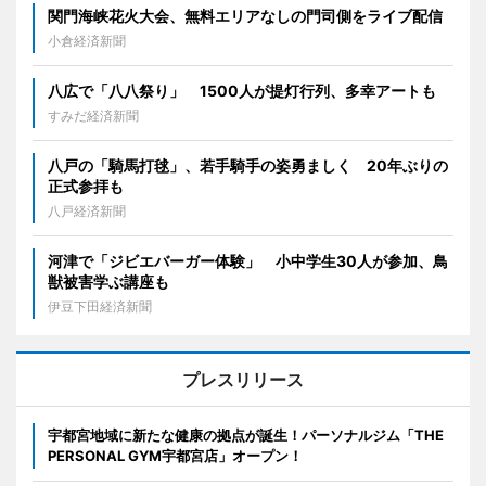
関門海峡花火大会、無料エリアなしの門司側をライブ配信
小倉経済新聞
八広で「八八祭り」 1500人が提灯行列、多幸アートも
すみだ経済新聞
八戸の「騎馬打毬」、若手騎手の姿勇ましく 20年ぶりの
正式参拝も
八戸経済新聞
河津で「ジビエバーガー体験」 小中学生30人が参加、鳥
獣被害学ぶ講座も
伊豆下田経済新聞
プレスリリース
宇都宮地域に新たな健康の拠点が誕生！パーソナルジム「THE
PERSONAL GYM宇都宮店」オープン！