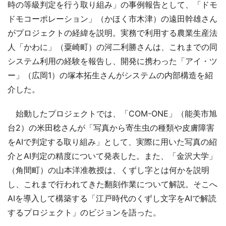
時の等級判定を行う取り組み」の事例報告として、「ドモ
ドモコーポレーション」（かほく市木津）の遠田幹雄さん
がプロジェクトの経緯を説明。実務で利用する農業生産法
人「かわに」（粟崎町）の河二利勝さんは、これまでの同
システム利用の経験を報告し、開発に携わった「アイ・ツ
ー」（広岡1）の塚本拓生さんがシステムの内部構造を紹
介した。
始動したプロジェクトでは、「COM-ONE」（能美市旭
台2）の米田稔さんが「写真から寄生虫の種類や皮膚障害
をAIで判定する取り組み」として、実際に用いた写真の紹
介とAI判定の精度について発表した。また、「金沢大学」
（角間町）の山本洋准教授は、くずし字とは何かを説明
し、これまで行われてきた翻刻作業について解説。そこへ
AIを導入して構築する「江戸時代のくずし文字をAIで解読
するプロジェクト」のビジョンを語った。