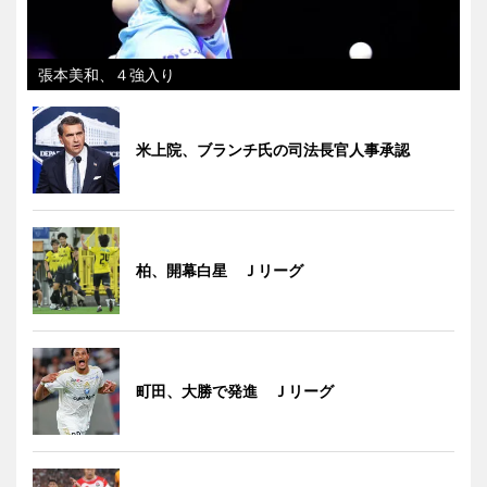
張本美和、４強入り
米上院、ブランチ氏の司法長官人事承認
柏、開幕白星 Ｊリーグ
町田、大勝で発進 Ｊリーグ