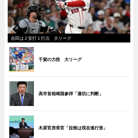
吉田は２安打１打点 大リーグ
千賀の力投 大リーグ
高市首相靖国参拝「適切に判断」
木原官房長官「拉致は現在進行形」