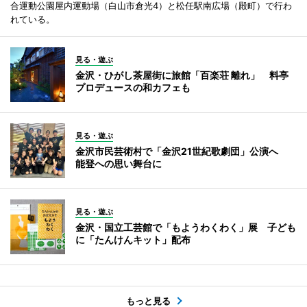
合運動公園屋内運動場（白山市倉光4）と松任駅南広場（殿町）で行わ
れている。
見る・遊ぶ
金沢・ひがし茶屋街に旅館「百楽荘 離れ」 料亭
プロデュースの和カフェも
見る・遊ぶ
金沢市民芸術村で「金沢21世紀歌劇団」公演へ
能登への思い舞台に
見る・遊ぶ
金沢・国立工芸館で「もようわくわく」展 子ども
に「たんけんキット」配布
もっと見る