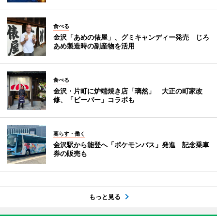
食べる
金沢「あめの俵屋」、グミキャンディー発売 じろ
あめ製造時の副産物を活用
食べる
金沢・片町に炉端焼き店「璃然」 大正の町家改
修、「ビーバー」コラボも
暮らす・働く
金沢駅から能登へ「ポケモンバス」発進 記念乗車
券の販売も
もっと見る