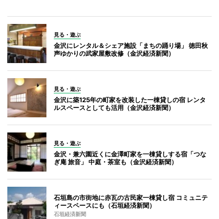
見る・遊ぶ
金沢にレンタル＆シェア施設「まちの踊り場」 徳田秋
声ゆかりの武家屋敷改修（金沢経済新聞）
見る・遊ぶ
金沢に築125年の町家を改装した一棟貸しの宿 レンタ
ルスペースとしても活用（金沢経済新聞）
見る・遊ぶ
金沢・兼六園近くに金澤町家を一棟貸しする宿「つな
ぎ庵 旅音」 中庭・茶室も（金沢経済新聞）
石垣島の市街地に赤瓦の古民家一棟貸し宿 コミュニテ
ィースペースにも（石垣経済新聞）
石垣経済新聞