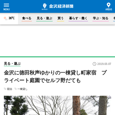
36°C
食べる
見る・遊ぶ
買う
暮らす・働く
学ぶ・知る
見る・遊ぶ
2019.03.07
金沢に徳田秋声ゆかりの一棟貸し町家宿 プ
ライベート庭園でセルフ野だても
宿泊
一棟貸し