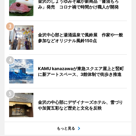
金沢のしょうゆみそ蔵が新商品「醤油もろ
み」発売 コロナ禍で時間かけ職人が開発
金沢中心部と湯涌温泉で風鈴展 作家や一般
参加などオリジナル風鈴150点
KAMU kanazawaが東急スクエア屋上と竪町
に新アートスペース、3館体制で街歩き推進
金沢の中心部にデザイナーズホテル、雪づり
や加賀五彩など歴史と文化を反映
もっと見る