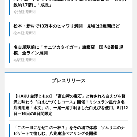
数約1.7倍に「成長」
今治経済新聞
松本・新村で13万本のヒマワリ満開 見頃は3週間ほど
松本経済新聞
名古屋駅前に「オニツカタイガー」旗艦店 国内2番目規
模、全ライン展開
名駅経済新聞
プレスリリース
【HAKU 金澤じもの】「富山湾の宝石」と称される白えびを贅
沢に味わう『白えびづくしコース』開催！ミシュラン星付き名
店御用達「水文」の、一尾一尾手剥きした白えびを使用。8月12
日～16日の5日間限定
「この一皿になぜこの一杯？」をその場で体感 ソムリエのナ
ビゲートで愉しむ、八兆庵流ペアリング会開催