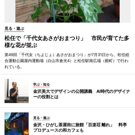
見る・遊ぶ
松任で「千代女あさがおまつり」 市民が育てた多
様な花が並ぶ
第49回「千代女（ちよじょ）あさがおまつり」が7月31日から、松任総
合運動公園屋内運動場（白山市倉光4）と松任駅南広場（殿町）で行わ
れている。
学ぶ・知る
金沢美大でデザインの公開講義 AI時代のデザイナ
ーの役割とは
見る・遊ぶ
金沢・ひがし茶屋街に旅館「百楽荘 離れ」 料亭
プロデュースの和カフェも