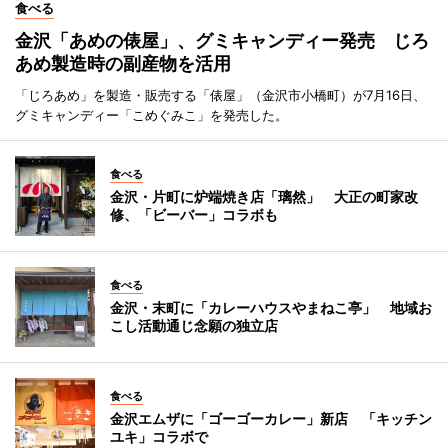
食べる
金沢「あめの俵屋」、グミキャンディー発売 じろ
あめ製造時の副産物を活用
「じろあめ」を製造・販売する「俵屋」（金沢市小橋町）が7月16日、
グミキャンディー「こめぐみこ」を発売した。
食べる
金沢・片町に炉端焼き店「璃然」 大正の町家改
修、「ビーバー」コラボも
食べる
金沢・末町に「カレーハウスやまねこ亭」 地域お
こし活動通じ念願の独立店
食べる
金沢エムザに「ゴーゴーカレー」新店 「キッチン
ユキ」コラボで