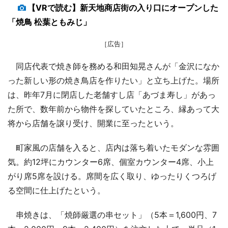
【VRで読む】新天地商店街の入り口にオープンした
「焼鳥 松葉ともみじ」
［広告］
同店代表で焼き師を務める和田知晃さんが「金沢になか
った新しい形の焼き鳥店を作りたい」と立ち上げた。場所
は、昨年7月に閉店した老舗すし店「あづま寿し」があっ
た所で、数年前から物件を探していたところ、縁あって大
将から店舗を譲り受け、開業に至ったという。
町家風の店舗を入ると、店内は落ち着いたモダンな雰囲
気。約12坪にカウンター6席、個室カウンター4席、小上
がり席5席を設ける。席間を広く取り、ゆったりくつろげ
る空間に仕上げたという。
串焼きは、「焼師厳選の串セット」（5本＝1,600円、7