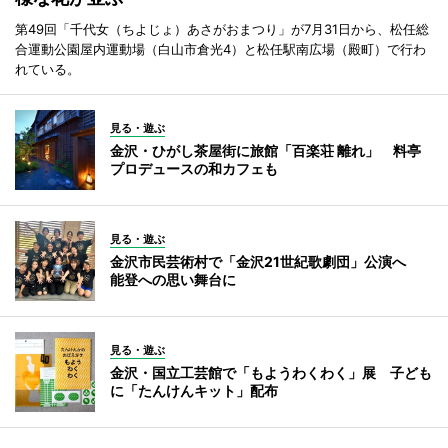
第49回「千代女（ちよじょ）あさがおまつり」が7月31日から、松任総
合運動公園屋内運動場（白山市倉光4）と松任駅南広場（殿町）で行わ
れている。
見る・遊ぶ
金沢・ひがし茶屋街に旅館「百楽荘 離れ」 料亭
プロデュースの和カフェも
見る・遊ぶ
金沢市民芸術村で「金沢21世紀歌劇団」公演へ
能登への思い舞台に
見る・遊ぶ
金沢・国立工芸館で「もようわくわく」展 子ども
に「たんけんキット」配布