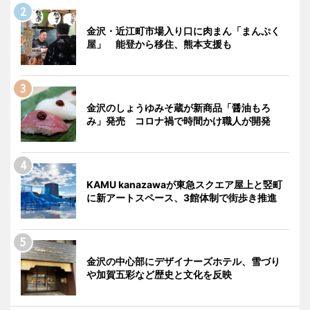
金沢・近江町市場入り口に肉まん「まんぷく
屋」 能登から移住、熊本支援も
金沢のしょうゆみそ蔵が新商品「醤油もろ
み」発売 コロナ禍で時間かけ職人が開発
KAMU kanazawaが東急スクエア屋上と竪町
に新アートスペース、3館体制で街歩き推進
金沢の中心部にデザイナーズホテル、雪づり
や加賀五彩など歴史と文化を反映