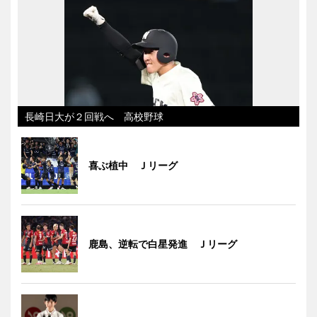
長崎日大が２回戦へ 高校野球
喜ぶ植中 Ｊリーグ
鹿島、逆転で白星発進 Ｊリーグ