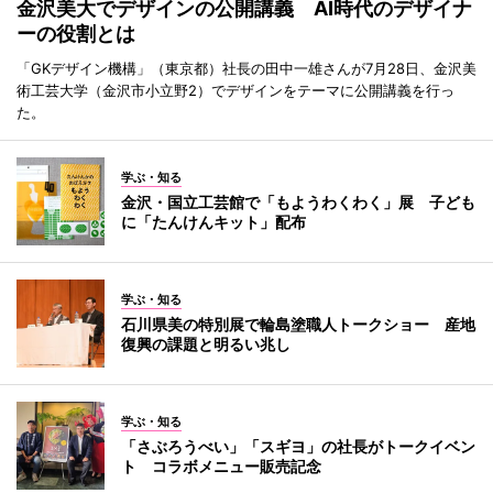
金沢美大でデザインの公開講義 AI時代のデザイナ
ーの役割とは
「GKデザイン機構」（東京都）社長の田中一雄さんが7月28日、金沢美
術工芸大学（金沢市小立野2）でデザインをテーマに公開講義を行っ
た。
学ぶ・知る
金沢・国立工芸館で「もようわくわく」展 子ども
に「たんけんキット」配布
学ぶ・知る
石川県美の特別展で輪島塗職人トークショー 産地
復興の課題と明るい兆し
学ぶ・知る
「さぶろうべい」「スギヨ」の社長がトークイベン
ト コラボメニュー販売記念