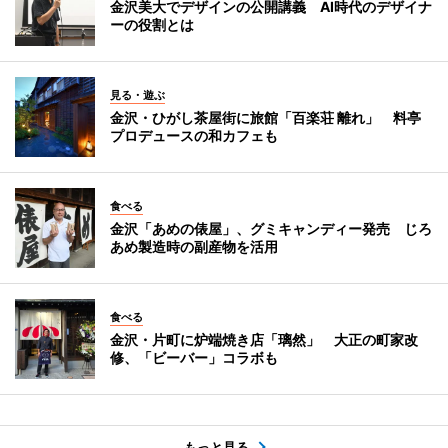
金沢美大でデザインの公開講義 AI時代のデザイナ
ーの役割とは
見る・遊ぶ
金沢・ひがし茶屋街に旅館「百楽荘 離れ」 料亭
プロデュースの和カフェも
食べる
金沢「あめの俵屋」、グミキャンディー発売 じろ
あめ製造時の副産物を活用
食べる
金沢・片町に炉端焼き店「璃然」 大正の町家改
修、「ビーバー」コラボも
もっと見る