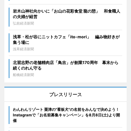
岩木山神社向かいに「お山の花彩食堂 龍の憩」 和食職人
の夫婦が経営
弘前経済新聞
浅草・松が谷にニットカフェ「ito-mori」 編み物好きが
集う場に
浅草経済新聞
北習志野の老舗精肉店「鳥吉」が創業170周年 幕末から
続くのれん守る
船橋経済新聞
プレスリリース
わんわんリゾート 粟津の"看板犬"の名前をみんなで決めよう！
Instagramで「お名前募集キャンペーン」を8月8日(土)より開
催