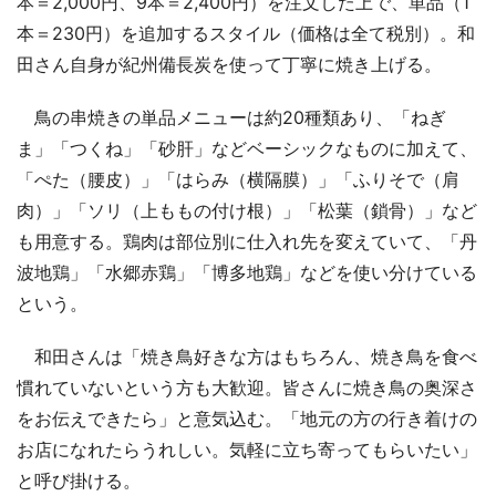
本＝2,000円、9本＝2,400円）を注文した上で、単品（1
本＝230円）を追加するスタイル（価格は全て税別）。和
田さん自身が紀州備長炭を使って丁寧に焼き上げる。
鳥の串焼きの単品メニューは約20種類あり、「ねぎ
ま」「つくね」「砂肝」などベーシックなものに加えて、
「ぺた（腰皮）」「はらみ（横隔膜）」「ふりそで（肩
肉）」「ソリ（上ももの付け根）」「松葉（鎖骨）」など
も用意する。鶏肉は部位別に仕入れ先を変えていて、「丹
波地鶏」「水郷赤鶏」「博多地鶏」などを使い分けている
という。
和田さんは「焼き鳥好きな方はもちろん、焼き鳥を食べ
慣れていないという方も大歓迎。皆さんに焼き鳥の奥深さ
をお伝えできたら」と意気込む。「地元の方の行き着けの
お店になれたらうれしい。気軽に立ち寄ってもらいたい」
と呼び掛ける。