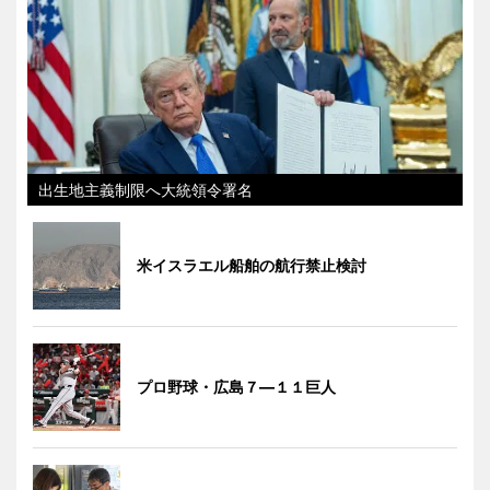
出生地主義制限へ大統領令署名
米イスラエル船舶の航行禁止検討
プロ野球・広島７―１１巨人