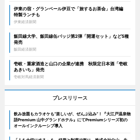
伊東の宿・グランベール伊豆で「旅するお茶会」台湾編
特製ランチも
伊東経済新聞
飯田線大学、飯田線缶バッジ第2弾「開運セット」など5種
発売
飯田経済新聞
壱岐・重家酒造と山口の企業が連携 秋限定日本酒「壱岐
あきいち」発売
壱岐対馬経済新聞
プレスリリース
飲み放題もカラオケも“楽しいが、ぜんぶ込み”！『大江戸温泉物
語Premium 山中グランドホテル』にてPremiumシリーズ初の
オールインクルーシブ導入
「人を大切にする」を、経営と制度で形に。株式会社白山、生